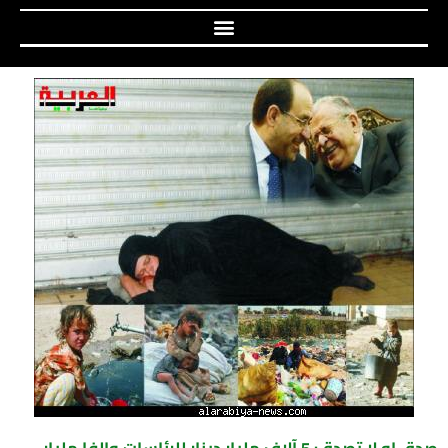
صدق او لا تصدق: 5 آلاف مليار دينار للرئاسات والفا مليار