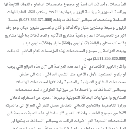
المؤسسات. وأضافت الدراسة إن مجموع مخصصات البرلمان والدوائر التابعة لها
ورئاسة الجمهورية ورئاسة الوزراء بدوائرها الثلاث ومكتب القائد العام للقوات
المسلحة ومخصصات مجالس المحافظات بلغت (5.027.352.371.000) خمسة
ترليون وسبعة وعشرين مليار وثلاثمائة واثنان وخمسين مليون دينار، وهو رقم
اكبر من تخصيصات اعمار وتنمية مشاريع الأقاليم والمحافظات بما فيها مشاريع
إقليم كردستان والبالغة (2) ترليون و(664) مليار و(354) مليون دينار.
وبينت الدراسة إن مجموع المخصصات لهذه المؤسسات للعام الماضي قد بلغت
(3.511.255.820.000) دينار.
وأشار الخبير الاقتصادي الذي اعد هذه الدراسة الى “إن هذه المبالغ التي يجب
أن يكون المستفيد الأول والأخير منها الشعب العراقي، ادت الى خفض
مخصصات المشاريع العمرانية والخدمية واضافتها لمخصصات الرئاسات
ومجالس المحافظات، والاستفادة من ميزانية الطواريء لسد مخصصات
المشاريع واحتياجات البطاقة التموينية وغيرها”، معربا عن استغرابه لاعلان
وزارة التخطيط والتعاون الانمائي انخفاض معدل الفقر في العراق الى ما نسبته
25% من مجموع الشعب. واضاف الخبير “لو سلمنا ان هذه النسبة صحيحة فان
المخصصات الجديدة التي اضيفت للرئاسات ومجالس المحافظات يمكنها ان
تعيل نحو 1.5 مليون مواطن من اصل 7.5 مليون عراقي يعيشون تحت خط