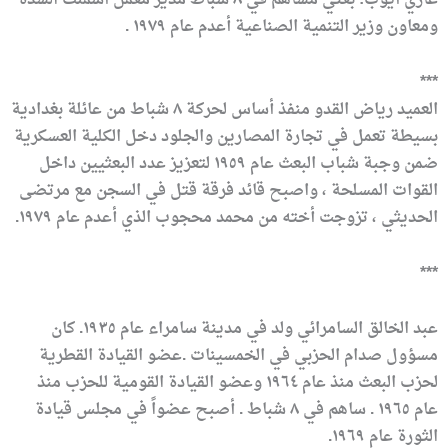
غازي أيوب: بعثي مساهم في ٨ شباط مدير معمل أسمنت السدة
ومعاون وزير التنمية الصناعية أعدم عام ١٩٧٩ .
***
العميد رياض القدو منفذ أساس لحركة ٨ شباط من عائلة بغدادية
بسيطة تعمل في تجارة المصارين والجلود دخل الكلية العسكرية
ضمن وجبة شباب البعث عام ١٩٥٩ لتعزيز عدد البعثيين داخل
القوات المسلحة ، واصبح قائد فرقة قتل في السجن مع مرتضى
الحديثي ، تزوجت أخته من محمد محجوب الذي أعدم عام ١٩٧٩.
***
عبد الخالق السامرائي ولد في مدينة سامراء عام ١٩٣٥. كان
مسؤول صدام الحزبي في الخمسينات .عضو القيادة القطرية
لحزب البعث منذ عام ١٩٦٤ وعضو القيادة القومية للحزب منذ
عام ١٩٦٥ . ساهم في ٨ شباط . أصبح عضواً في مجلس قيادة
الثورة عام ١٩٦٩.