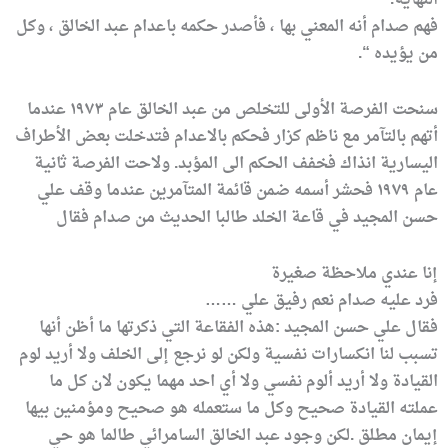
النهاية.
فهم صدام أنه المعني بها ، فأصدر حكمه باعدام عبد الخالق ، وكل
من يؤيده “.
سنحت الفرصة الأولى للتخلص من عبد الخالق عام ١٩٧٣ عندما
أتهم بالتآمر مع ناظم كزار فحكم بالاعدام فتدخلت بعض الأطراف
اليسارية انذاك فخفف الحكم الى المؤبد. ولاحت الفرصة ثانية
عام ١٩٧٩ فحشر أسمه ضمن قائمة المتآمرين عندما وقف علي
حسن المجيد في قاعة الخلد طالبا الحديث من صدام فقال
إنا عندي ملاحظة صغيرة
فرد عليه صدام نعم رفيق علي ……
فقال علي حسن المجيد :هذه الفقاعة التي ذكرتها ما أظن أنها
تسبب لنا انكسارات نفسية ولكن لو نرجع إلى الخلف ولا أريد لوم
القيادة ولا أريد ألوم نفسي ولا أي احد مهما يكون لان كل ما
عملته القيادة صحيح وكل ما ستعمله هو صحيح ومؤمنين بيها
إيمان مطلق .لكن وجود عبد الخالق السامرائي طالما هو حي