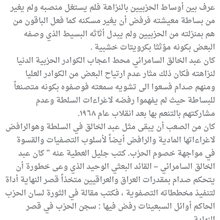
عرف بين أوساط الحزبيين بالنزاهة فلم يستغل منصبه ولم يغير
من بساطة معيشته فرفض أن يغير مسكنه كما فعل الباقون من
هم بمنزلته من الحزبيين ولم يبدل أثاثه البسيط الذي وصفه
البعض بكونه مؤثثا بكرويتات خشبية .
كان عبد الخالق السامرائي محط اعجاب الكوادر الحزبية الدنيا
لنزاهته فكان ذلك مثار عدم ارتياح البعض من الكوادر العليا
ومنهم صدام فسعوا الى تشويه سمعته فوصفوه بكونه متصنعاً
للبساطة حيث لم يفهموا رفضه لاغراءات السلطة وعدم
مشاركتهم بالتنعم بها بعد انقلاب عام ١٩٦٨.
كان من الصعب أن يبقى مثل عبد الخالق في السلطة وهوالرافض
لاغراءاتها المادية والرافض أيضاً لأسلوب التصفيات والقسوة
في مواجهة خصوم الحزب. كتب جليل العطية عنه ” كان عبد
الخالق السامرائي – القائد البعثي الوحيد الذي وعى خطورة أن
يتحكم صدام بمقدرات العراق والعراقيين متخذاً قصر النهاية أداة
لتنفيذ مخططاته التصفوية ، فكتب مقالة في الثورة لسان الحزب
الحاكم أوائل السبعينات رفض فيها : سجن الحزب في قصر