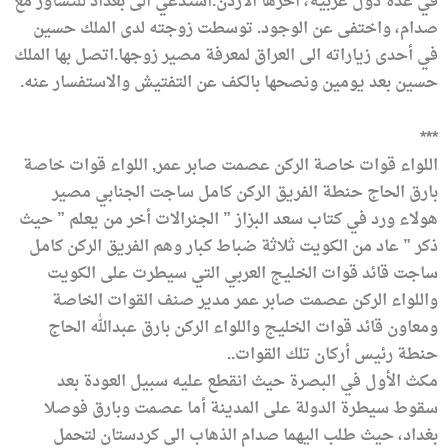
في عدة دول عربية، اخرها الأردن.أستدعي الى بغداد للتشاور مع
صدام، واختفى عن الوجود. توسطت زوجته لدى الملك حسين
في أحدى زياراته الى العراق لمعرفة مصير زوجها.اتصل بها الملك
حسين بعد يومين ونصحها بالكف عن التفتيش والاستفسار عنه.
***
اللواء قوات خاصة الركن عصمت صابر عمر, اللواء قوات خاصة
بارق الحاج حنطة الفريق الركن كامل ساجت الجنابي مصير
هولاء ورد في كتاب سعد البزاز ” الجنرالات أخر من يعلم ” حيث
ذكر ” عاد من الكويت ثلاثة ضباط كبار وهم الفريق الركن كامل
ساجت قائد قوات الخليج العربي التي سيطرت على الكويت
واللواء الركن عصمت صابر عمر مدير صنف القوات الخاصة
ومعاون قائد قوات الخليج واللواء الركن بارق عبدالله الحاج
حنطة رئيس أركان تلك القوات..
مكث الأول في البصرة حيث انقطع عليه سبيل العودة بعد
سقوط سيطرة الدولة على المدينة أما عصمت وبارق فوصلا
بغداد، حيث طلب اليهما صدام الذهاب الى كردستان لتحمل