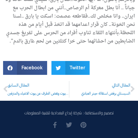
جباناً .. أنا بطل معركة أم الرصاص..أنني من ابطال الحرب مع
ايران.. وانا مخلص لك..فقاطعه عصمت: اسكت يا بارق ..لسنا
نحن الخونة.. كان قرار اعدامهما قد اتخذ قبل أيام من هذه
اللحظة.بأنتهاء اللقاء تناوب أفراد من الحرس على تفريغ جسدي
الضابطين من احشائهما حتى خرا كتلتين من لحم غارق بالدم”.
Facebook
Twitter
Prev
N
المقال التالي
المقال السابق
السيستاني يرفض استقالة حيدر العبادي
شركة الصناعات المطاطية تهجر عوائل الشهداء من مساكنها الشركة تطرد فقراء موظفيها من اشباه بيوت وتغض الطرف عن بيوت الاغنياء والمترفين
تصميم والاستضافة : شركة إبداع البغدادية لتقنية المعلومات
F
T
P
a
w
i
c
i
n