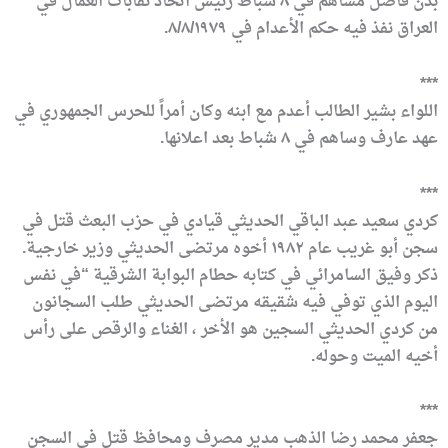
بدن فاضل مساهم في ٨ شباط رئيس اتحاد نقابات العمال في
العراق نفذ فيه حكم الأعدام في ٨/٨/١٩٧٩.
***
اللواء بشير الطالب أعدم مع ابنه وكان أمراً للحرس الجمهوري في
عهد عارف وساهم في ٨ شباط بعد اعلانها.
***
كردي سعيد عبد الباقي الحديثي قيادي في حزب البعث قتل في
سجن أبو غريب عام ١٩٨٢ أخوه مرتضى الحديثي وزير خارجية.
ذكر وفيق السامرائي في كتابه حطام البوابة الشرقية “في نفس
اليوم الذي توفي فيه شقيقه مرتضى الحديثي طلب السجانون
من كردي الحديثي السجين هو الأخر ، الغناء والرقص على رأس
أخيه الميت وحوله.
***
جعفر محمد رضا الذهب مدير مصرف ومحافظ قتل في السجن