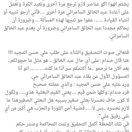
يشتم الهوا اگو عناصر لازم ترجع مرة أخرى وتعيد الكرة وتعمل
على أعادة عبد الخالق السامرائي مرة أخرى …فآني أرجو تنبيه أو
انتباه القيادة…… عفوا مو تنبيها لهذه المسألة… وضرورة أن
يحاكم مجددا عبد الخالق السامرائي وضرورة أن يعدم عبد الخالق
السامرائي.
فتعالى صوت التصفيق والثناء على طلب علي حسن المجيد !!!
هنا قال صدام :على أي حال عبد الخالق .. هو مثل ما حچولكم..
بعد ألان ما نرحمو ..ما أكتمكم سر أذا ما گلت……… انو آنا
المسؤول الأول عن بقاء عبد الخالق السامرائي حي.
ورد عليه علي حسن المجيد : والذي عملته صحيح
فرد صدام :وكلها ضمن قيم …يعني القيم البعثية هذي…. ونگول
لا كون خاف نخسرنا بعثي صغير بسببه هل البعثي الصغيرهذا ما
لازم نخسره ..بس لا…..قضية أمن الثورة والحزب هي أكبر من أي
شي رفيق علي”.
في تلك اللحظة أكمل التحقيق وتمت المحاكمة وصدر حكم