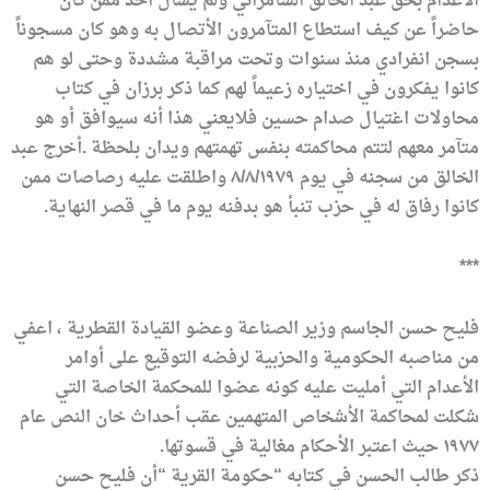
الأعدام بحق عبد الخالق السامرائي ولم يسأل احد ممن كان
حاضراً عن كيف استطاع المتآمرون الأتصال به وهو كان مسجوناً
بسجن انفرادي منذ سنوات وتحت مراقبة مشددة وحتى لو هم
كانوا يفكرون في اختياره زعيماً لهم كما ذكر برزان في كتاب
محاولات اغتيال صدام حسين فلايعني هذا أنه سيوافق أو هو
متآمر معهم لتتم محاكمته بنفس تهمتهم ويدان بلحظة .أخرج عبد
الخالق من سجنه في يوم ٨/٨/١٩٧٩ واطلقت عليه رصاصات ممن
كانوا رفاق له في حزب تنبأ هو بدفنه يوم ما في قصر النهاية.
***
فليح حسن الجاسم وزير الصناعة وعضو القيادة القطرية ، اعفي
من مناصبه الحكومية والحزبية لرفضه التوقيع على أوامر
الأعدام التي أمليت عليه كونه عضوا للمحكمة الخاصة التي
شكلت لمحاكمة الأشخاص المتهمين عقب أحداث خان النص عام
١٩٧٧ حيث اعتبر الأحكام مغالية في قسوتها.
ذكر طالب الحسن في كتابه “حكومة القرية “أن فليح حسن