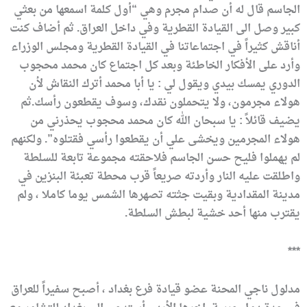
الجاسم قال له أن صدام مجرم وهي “أول كلمة اسمعها من بعثي
كبير وصل الى القيادة القطرية وفي داخل العراق. ثم أضاف كنت
أناقش كثيراً في اجتماعاتنا في القيادة القطرية ومجلس الوزراء
وأرد على الأفكار الخاطئة وبعد كل اجتماع كان محمد محجوب
الدوري يمسك بيدي ويقول لي : يا أبا محمد أترك النقاش لأن
هولاء مجرمون، ولا يتحملون نقدك، وسوف يقطعون رأسك.ثم
يضيف قائلاً : يا سبحان الله كان محمد محجوب يحذرني من
هولاء المجرمين ويخشى علي أن يقطعوا رأسي فقتلوه”. ولكنهم
لم يهملوا فليح حسن الجاسم فلاحقته مجموعة تابعة للسلطة
واطلقت عليه النار وأردته صريعاً قرب محطة تعبئة البنزين في
مدينة المقدادية وبقيت جثته تصهرها الشمس يوما كاملا ، ولم
يقترب منها أحد خشية لبطش السلطة.
***
مدلول ناجي المحنة عضو قيادة فرع بغداد ، أصبح سفيراً للعراق