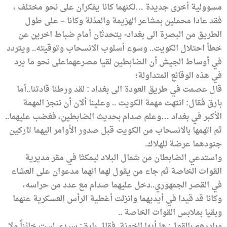
مسوولية أخرى جديدة …لكنهما كانا يفكران على نحو مختلف ،
فقد عادا محملين بمشاعر الهزيمة والمذلة وكانا – على طول
الطريق من البصرة الى بغداد- يتحدثان أمام ضباط اخرين عن
خطأ احتلال الكويت.. وسوء أسلوب الانسحاب وتوقيته.. ويتردد
في أوساط الجيش أن الضابطين لقيا مصرعهماعلى نحو ما يرد
في هذه الوقائع المتداولة؛
قال عصمت في طريق العودة الى بغداد : لقد ورطنا قادتنا..أما
بارق فقال: انتهت مهمة الكويت .. وعلينا ألان أن ننجز المهمة
الأكبر في بغداد …وعلم صدام بحديث الضابطين، فغضب عليهما..
ثم اتهمها بالانسحاب من الكويت قبل صدور الأوامر اليهما تاركين
جنودهما عرضة للهلاك.
واستدعي الضابطان من شمال البلاد ليمكثا في مقر مديرية
القوات الخاصة ثم جاء من يقول لهما انهما مدعوان على العشاء
في القصر الجمهوري..دخل عليهما صدام مع عدد من حراسه،
وكانا قد قيدا في أيديهما وانزلت أغطية الرأس العسكرية عنهما
وبقيا بملابس القوات الخاصة ..
وبادرهم بالقول: ها أيها الخونة..فقال بارق: سيدي لست خائناً ولا