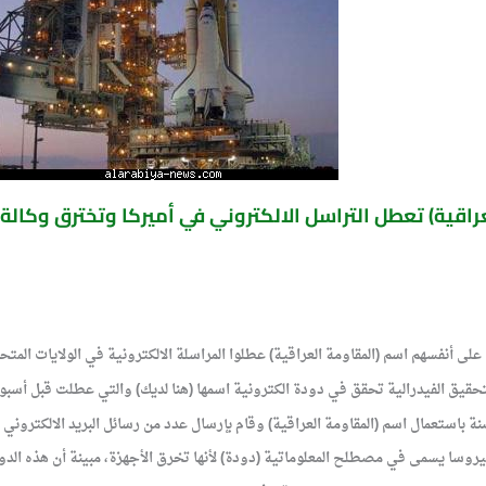
اقية) تعطل التراسل الالكتروني في أميركا وتخترق وكالة 
أنفسهم اسم (المقاومة العراقية) عطلوا المراسلة الالكترونية في الولايات المتحد
حقيق الفيدرالية تحقق في دودة الكترونية اسمها (هنا لديك) والتي عطلت قبل أسبوعي
ستعمال اسم (المقاومة العراقية) وقام بإرسال عدد من رسائل البريد الالكتروني
سا يسمى في مصطلح المعلوماتية (دودة) لأنها تخرق الأجهزة، مبينة أن هذه الدود