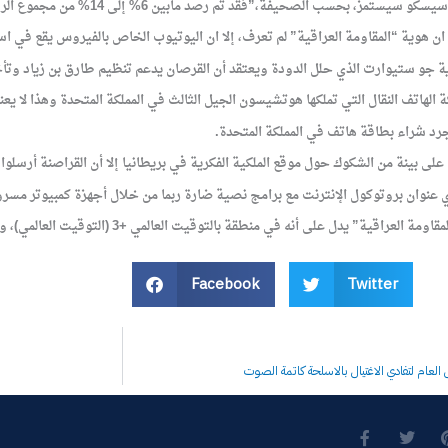
ب الصحيفة،”فقد تم رصد مابين 6% إلى 14% من مجموع الرسائل غير المرغوب فيها.
هوية “المقاومة العراقية” لم تعرف، إلا ان اليوتيوب الخاص بالفيروس يقع في اسب
 جو ستيوارت الذي حلل الدودة ويعتقد أن القرصان يدعم تنظيم طارق بن زياد وتأخذ
لهاتف النقال التي تملكها هوتشيسون الجيل الثالث في المملكة المتحدة وهذا لا يعن
رد شراء بطاقة هاتف في المملكة المتحدة.
ى بينة من الشكوك حول موقع الملكية الفكرية في بريطانيا إلا أن القراصنة أرسلوا ر
أي عنوان بروتوكول الإنترنت مع برامج نصية ضارة ربما من خلال أجهزة كمبيوتر مسر
نطقة بالتوقيت العالمي +3 (التوقيت العالمي)، والذي قد يعني انه يستند في العراق والسعودية وشرق أفريقيا .
Facebook
Twitter
العام لتفادي الاغتيال بالاسلحة كاتمة الصوت
F
T