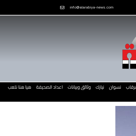
Skip
info@alarabiya-news.com
to
content
رقاب
نسوان
نيازك
وثائق وبيانات
اعداد الصحيفة
هيا هنا نلعب