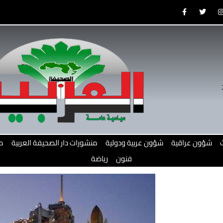
F
T
a
w
c
i
e
t
b
t
o
e
o
r
r
k
-
f
شؤون عراقية
شؤون عربية ودولية
منشورات دار الصحيفة العربية
م
فنون
رياضة