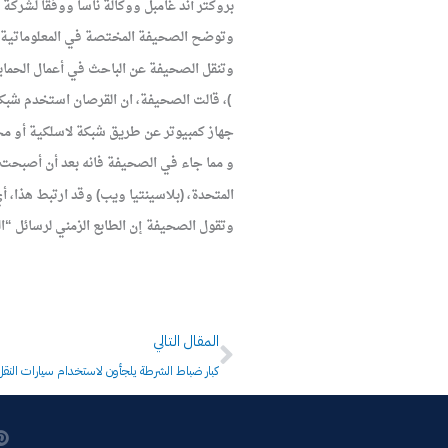
بروكتر أند غامبل ووكالة ناسا ووفقا لشركة سيسكو سيستمز، بحس
وتوضح الصحيفة المختصة في المعلوماتية ان 
وتنقل الصحيفة عن الباحث في أعمال الحماية
)، قالت الصحيفة، ان القرصان استخدم شبكة ا
جهاز كمبيوتر عن طريق شبكة لاسلكية أو مج
و مما جاء في الصحيفة فانه بعد أن أصبحت عل
المتحدة، (بلاسينتيا ويب) وقد ارتبط هذا، 
وتقول الصحيفة إن الطابع الزمني لرسائل “المقاومة العراقية” يدل على أنه في م
Next
المقال التالي
كبار ضباط الشرطة يلجأون لاستخدام سيارات النقل 
P