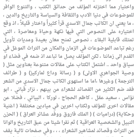
واختيار مما اختزنه المؤلف من حدائق الكتب ، والتنوع الوافر
للموضوعات في دنيا الادب والثقافة والسياسة والتاريخ والدين ،
، ما يعني ان الكاتب جمال الاسدي قرأ كثيراً واختار قليلاً ، اذ وقع
اختياره على النصوص التي فيها نكهة وحياة ومعاصرة ، التي
تمتلك قابلية البقاء ، نصوص تمنح معان بعيدة ومديات تأويل
رغم تباعد الموضوعات في الزمان والمكان من التراث الموغل في
القدم الى زماننا ، لكن المؤلف يصل ما تباعد اذ ضمه في فضاء او
سياق واحد .. اشتمل الكتاب على مقالات متنوعة بعناوين مثل (
وصية الجواهري الاولى) و ( رسالة وداع لماركيز) و ( طرائف
الترجمة ) وغيرها ،اما ما استهوى الكاتب جمال الاسدي من الشعر
فقد ضم الكثير من القصائد لشعراء من بينهم ، نزار قباني ، ابو
نؤاس ، سعيد عقل ، كاظم الحجاج ، لوركا ، البياتي ، فضلا عن
مقالات اخرى للمؤلف ولكتاب اخرين في ميادين مختلفة ( اغنية
وحكاية) (دراميات ) ( الملك فاروق ووفد عشائر العراق ) ( الحزن
النبيل والشخصية العراقية ) ثم نقرا شيئا من عبق التاريخ والوانا
من التراث وقصائد لمشاهير الشعراء ، ، ، وفي صفحات تالية يقف