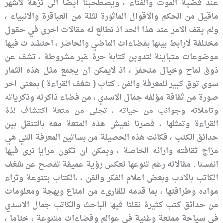
عند قضية الموت والفناء ، ويصطحبنا ايضا الى نزهة لاشهر
ماقيل من الحكم والاقوال الماثورة لثلة من العباقرة والانبياء ،
ولم يقف الامر عند هذا الحد اذ نطالع له مقالات اخرى في حقول
مختلفة لارابط بينها بفضاءات الماضي والحاضر ، احتشد ت فيها
موضوعات متباينة لتدوين كتابة حرة غير مشروطة ، تشف عن
ذوق لماح وخيال متحفز ، اذ لايمكن ان يجمع مثل هذه الثمار
سوى توق كبير للمعرفة والفن . كتاب ( شغف القراءة ) بمعنى اخر
صورة من ثقافة مؤلفه جمال الاسدي ، من فضاء ذاكرته وذكرياته
وتاملاته وجوانب من حياته ، تجلى من متعة اكتشاف لذة
القراءة وتمثلها ، فصرنا نعيش هذه المتعة معه بالتنقل بين
حدائق الكتب ، فكانت هذه الحصيلة من بساتين المعرفة التي هي
مزاج ثقافته وارائه الخاصة ، ويمكن ان تكون مرايا نرى فيها
انفسنا . مقالاته رغم تنوعها تعكس رؤية عميقة تفصح عن شغف
الكاتب بالادب وبعض اعلام الفكر والفن ، ،الكتاب بتنوعة وثراء
مواده وطرافتها ، بما قدمه للقارىء من امتاع وبهجة ومعلومات
من حدائق كتب كثيرة نقلنا فيها الباحث والكاتب جمال الاسدي
في سياحة ممتعة وغنية في عوالم وفضاءات متنوعة ، ختاما ،