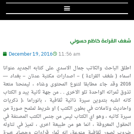
شغف القراءة كاظم حسوني
December 19, 2016
11:56 am
اطلق الباحث والكاتب جمال الاسدي على كتابه الجديد عنوانا
اسماه ( شغف القراءة ) – اصدارات مكتبة عدنان – بغداد —
2016 وقد جاء مطابقا لتنوع المحتوى وغناه ، ليمنحنا متعة
تذوق ثمراته الواحدة تلو الاخرى . . من جهة ثانية يبد و الكتاب
كانه اشبه بتدوين سيرة ذاتية ثقافية ، بانوراما ،( ذكريات
واحاديث وتاملات في بطون الكتب ) او شريط لملمح صورة من
سيرة كاتبه ، وهو اي الكتاب ليس من جنس الكتب المصنفة في
الحقول المعروفة ، انما هو من طبيعة اخرى ، تميز في تناوله
ضروب لصور ثقافية منوعة، انه ثمار قراءات وحصاد خبرة