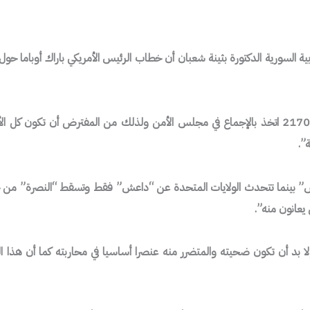
ة السورية الدكتورة بثينة شعبان أن خطاب الرئيس الأمريكي باراك أوباما حو
وقالت شعبان في مقابلة مع التلفزيون العربي السوري “إن القرار الدولي رقم 2170 اتخذ بالإجماع في مجلس
”.
حدث عن تنظيمي “النصرة وداعش” بينما تتحدث الولايات المتحدة عن “داعش” فقط وتسقط “
 يعانون منه”.
ا بد أن تكون ضحيته والمتضرر منه عنصرا أساسيا في محاربته كما أن هذا