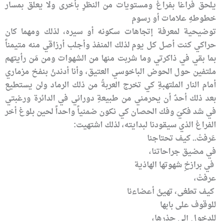
يلحق فراغا بفراغ ومستويات من النظرِ بأخرى ولا يعلق بمسار
خطوطهِ علامات أو رسوم
توضيحية لمعرفة إتجاهات سكونه أو سيره، لذلك ومهما كان
حراكي كنت أصل كل يوم لذلك المنفذ وأجلب أرزاقي منه متيمناً
بما بقي في ذاكرتي وما شربت منها من الشهوات ومن مَن رأيتهم
ملتفين حول الحوض الباخوسي العتيق، وأنا أدندنُ بنفخ مزماري
أمام النار الملتهبةِ كي تخرج العربةُ من ذلك الرماد ولن يستطيع
بعد ذلك أحدٌ أن يحرمني من طبيعةِ دوراني في الدائرة ورغبتي
في شد فكيَ وفك الحصان كي نكون ضمنياً واحداً لحين بلوغ أخر
الفراغ الذي سيقودنا لبدايته، لذلك اشتهيت:
عَرفتْ.. كيف تحتاجنا
في مضيق جراحاتنا،
في برازخِ شهوتها الهاذية
عرفتْ،
كيف تطغى، تهيئُ أعضاءنا
للوقوف على بابها
للدخول إلى جذرها،