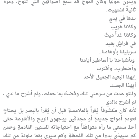
ويدرن حولها وكان الموج قد سمع أصواتهن التي تنوح، ومرة
ثانيةً اشتهيت:
يدها في يدي
وكلانا غريب
وكلانا غداً ميتٌ
في فراشٍ بعيد
سربليلنا بأوهامنا..
وبأشباحنا يا أساطير أيامنا
وأضطرب.. وأقترب
إيهذا البعيد الجميل الأحد
أيهذا الجسد.
وللتو عدت من سرعتي تلك وفضتُ بما حملت، ولم أشرح ما لدي ،
لم أشرح مالدي
لأنه كان مكشوفاً يُقرأُ بالملامسةِ قبل أن يُقرأ بالبصر بل يحتاج
لعودةِ أمواج جديدةٍ أو مجذفين يوجهون الريح والأشرعة حتى
أخذ سمعي ما رأه متوافقاً مع احتياجاته للسنين القادمةِ وخمن
كم سيهذي بدءا من تلك اللحظةِ وكم سيرى بقعا ملونة من تلك