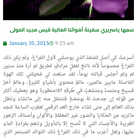
سَمِها ياسريري سفينةَ أهوائنا العالية قيس مجيد المولى
January 30, 2015
9:25 am
أسرعتُ كي أصل للمنفذ الذي يوصلني لأول الفراغ، ولم يكن ذلك
الفراغ محسوساً لأنه ناتجٌ لفعلٍ مرادفٍ لطريق لم أرهُ منذ سنين
لم ولم أجلس قبالته يوماً، لقد صنّعت لي مُخيّلتي تلك الهوة
الفاصلة مابين عالمين، عالمٌ محتوى بأشياءٍ كثيرةٍ، وعالمٌ أخرُ
فسيحٌ ومتمددٌ ومتشعبٌ في طُرقهِ اللامنظورة وهو يعطيك أكثر
من قوّته إن جدحتَ لهُ بومضةٍ فتنتقل منه إلى ماتشاء وتظل
بذلك العالم إلى متى تشاء خارج العد الرقمي لعقرب الساعة لتجد
ماتريد من الحكايا والصور غير المعلقةِ والألوان وأصناف الزهور
الغريبة والأجساد التي لا تُصح إلا بالتأويل وتنعم بقراءةِ الماءِ
عليها، ولعل أغرب ما في ذلك الفراغ ذلك التوالد المستمر الذي