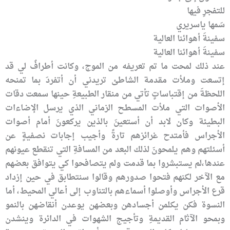
للتفجرِ فيها
سَمها ياسريري
سفينةَ أهوائنا العالية
سفينةَ أهوائنا العالية
عند ذلك لمحت ما تم تعريفه من الموج، وكانت أطرافٌ لي قد
إتسعت وملأت مقدمة الشاطئ تريدني أن أتفردَ بما تمنحه
اللحظةَ من إقتباساتٍ تأتي من منقار الطبيعةِ حينها سمعت دقات
الأصوات التي ملأت المسطح الزماني الذي يرسل الإضاءات
البطيئة وكان لابد أن أستعينَ بالذين يركعونَ أمام أصوات
الأجراس فأمتدح غرائزهم تارةً وأجيب إجابات نصفيةٍ عن
أسئلتهم وهم يلمحونَ لذلك البعد من المسافةِ التي تنقطع عيونهم
عندها،لم يستبشروا بما قدمت ولم يتصافحوا كي يتوافق بعضهم
مع الآخر لكنهم فتحوا صدورهم وقالوا سنتطابق في حين إزداد
قرع الأجراس وأوصلوا أسماءهم بالتناوب إلى أعالي المحيط، أما
النسوة فكن يكلمن أجسادهن وبعضهن يوعدن أنقاضهن بالنمو
وبمحو الآثام القديمةِ وتأجيج الشهوات في الدائرة وينشدن