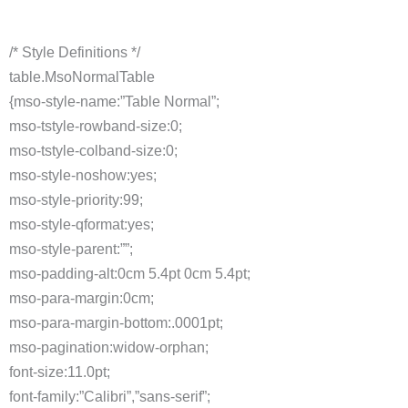
/* Style Definitions */
table.MsoNormalTable
{mso-style-name:”Table Normal”;
mso-tstyle-rowband-size:0;
mso-tstyle-colband-size:0;
mso-style-noshow:yes;
mso-style-priority:99;
mso-style-qformat:yes;
mso-style-parent:””;
mso-padding-alt:0cm 5.4pt 0cm 5.4pt;
mso-para-margin:0cm;
mso-para-margin-bottom:.0001pt;
mso-pagination:widow-orphan;
font-size:11.0pt;
font-family:”Calibri”,”sans-serif”;