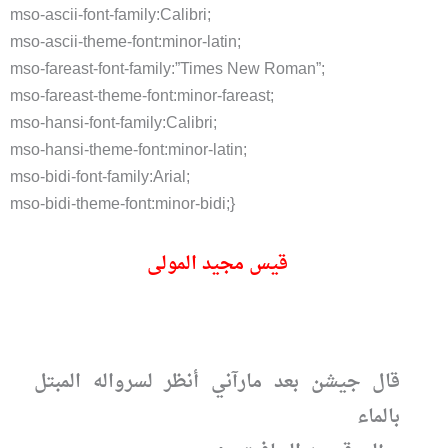
mso-ascii-font-family:Calibri;
mso-ascii-theme-font:minor-latin;
mso-fareast-font-family:”Times New Roman”;
mso-fareast-theme-font:minor-fareast;
mso-hansi-font-family:Calibri;
mso-hansi-theme-font:minor-latin;
mso-bidi-font-family:Arial;
mso-bidi-theme-font:minor-bidi;}
قيس مجيد المولى
قال جيشن بعد مارآني أنظر لسرواله المبتل
بالماء