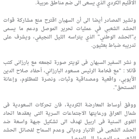
الاقليم الكردي الذي يسعى الى ضم مناطق عربية.
وتشير المصادر أيضا الى أن السهبان اقترح منع مشاركة قوات
الحشد الشعبي في عمليات تحرير الموصل ودعم ما يسمى
بـ”الحشد الوطني” الذي يتراسه الثيل النجيفي، ويشرف على
تدريبه ضباط بعثيون.
و نشر السفیر السبهان فی تویتر صورة تجمعه مع بارزانی کتب
قائلا : “مع فخامة الرئیس مسعود البارزاني، أحفاد صلاح الدین
الأيوبي، واقعیة ومصداقیة وثبات، ونصرة للمظلوم، وإعانة
المستحق”.
ووفق أوساط المعارضة الكردیة، فان تحرکات السعودیة فی
شمال العراق ورعایتها الاجتماعات السریة التی یعقدها اتحاد
القوى السنیة فی اربیل تهدف الى تشكیل جبهة واسعة ضد
الحشد الشعبی فی الانبار ودیالى وعدم السماح لفصائل الحشد
الشعبی من الوصول الى الموصل.