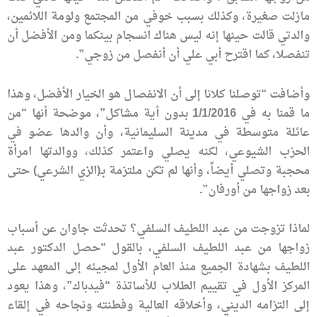
مازلت صغيرة، وكذلك بسبب خوفي من المجتمع ولومة اللائمين،
والدتي قالت حينها إنه ليس هناك انسجام بينكما ومن الأفضل أن
تنفصلا، كما اقترح أبي علي أن أنفصل من زوجي”.
وأضافت “توصلنا كلانا إلى أن الانفصال هو الخيار الأفضل، وهذا
ما قمنا به في 1/1/2016 بدون أية مشاكل”، موضحة أنها “من
عائلة متوسطة في مدينة السليمانية، وأن والدها عضو في
الحزب الشيوعي، لكنه يصلي واعتمر كذلك، ووالدتها امرأة
محجبة وتصلي أيضاً، وأنها لم تكن ملتزمة بـ(الزي الشرعي) حتى
بعد زواجها من أورفان”.
لماذا تزوجت من عبد اللطيف السلفي؟ تحدثت جاوان عن أسباب
زواجها من عبد اللطيف السلفي، بالقول “حصل الدكتور عبد
اللطيف بشهادة الجميع منذ العام الأول لمجيئه إلى المعهد على
المركز الأول في تقييم الطلاب للأساتذة “فيدباك”، وهذا يعود
إلى التزامه الديني، وأخلاقه العالية وفطنته ونجاحه في إلقاء