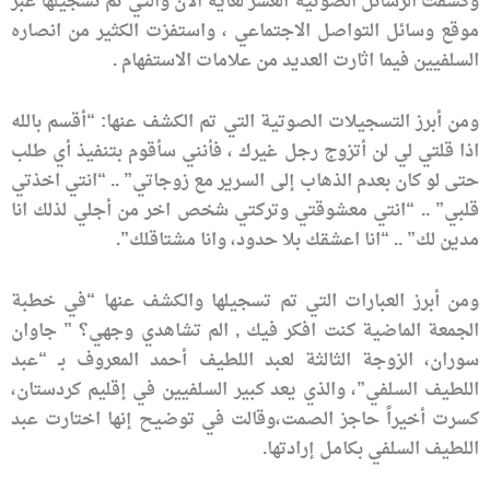
وكشفت الرسائل الصوتية العشر لغاية الان والتي تم تسجيلها عبر
موقع وسائل التواصل الاجتماعي ، واستفزت الكثير من انصاره
السلفيين فيما اثارت العديد من علامات الاستفهام .
ومن أبرز التسجيلات الصوتية التي تم الكشف عنها: “أقسم بالله
اذا قلتي لي لن أتزوج رجل غيرك ، فأنني سأقوم بتنفيذ أي طلب
حتى لو كان بعدم الذهاب إلى السرير مع زوجاتي” .. “انتي اخذتي
قلبي” .. “انتي معشوقتي وتركتي شخص اخر من أجلي لذلك انا
مدين لك” .. “انا اعشقك بلا حدود، وانا مشتاقلك”.
ومن أبرز العبارات التي تم تسجيلها والكشف عنها “في خطبة
الجمعة الماضية كنت افكر فيك , الم تشاهدي وجهي؟ ” جاوان
سوران، الزوجة الثالثة لعبد اللطيف أحمد المعروف بـ “عبد
اللطيف السلفي”، والذي يعد كبير السلفيين في إقليم كردستان،
كسرت أخيراً حاجز الصمت،وقالت في توضيح إنها اختارت عبد
اللطيف السلفي بكامل إرادتها.