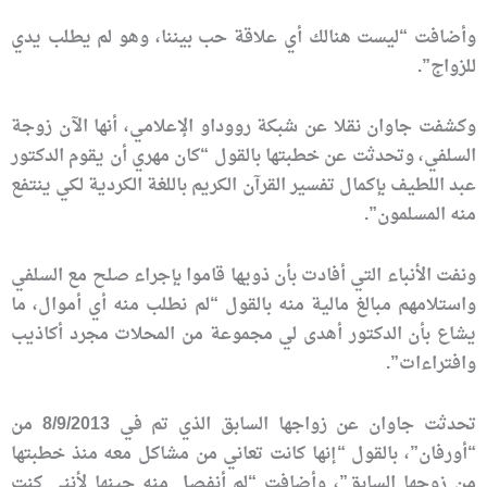
وأضافت “ليست هنالك أي علاقة حب بيننا، وهو لم يطلب يدي
للزواج”.
وكشفت جاوان نقلا عن شبكة رووداو الإعلامي، أنها الآن زوجة
السلفي، وتحدثت عن خطبتها بالقول “كان مهري أن يقوم الدكتور
عبد اللطيف بإكمال تفسير القرآن الكريم باللغة الكردية لكي ينتفع
منه المسلمون”.
ونفت الأنباء التي أفادت بأن ذويها قاموا بإجراء صلح مع السلفي
واستلامهم مبالغ مالية منه بالقول “لم نطلب منه أي أموال، ما
يشاع بأن الدكتور أهدى لي مجموعة من المحلات مجرد أكاذيب
وافتراءات”.
تحدثت جاوان عن زواجها السابق الذي تم في 8/9/2013 من
“أورفان”، بالقول “إنها كانت تعاني من مشاكل معه منذ خطبتها
من زوجها السابق”، وأضافت “لم أنفصل منه حينها لأنني كنت