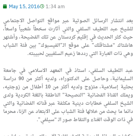
May 15, 2016
1:34 am
بعد انتشار الرسائل الصوتية عبر مواقع التواصل الاجتماعي
للشيخ عبد اللطيف السلفي والتي أثارت سخطاً شعبياً واسعاً،
حيث كثر الحديث في إقليم كردستان عن تلك الفضيحة، وأشتهر
هاشتاك “مشتاقلك” على موقع الـ”الفيسبوك” بين فئة الشباب
وهي ذات العبارة التي رددها زعيم السلفيين لحبيبته.
عبد اللطيف السلفي، استاذ في المعهد الاسلامي في جامعة
السليمانية، وحاصل على الدكتوراه، ولديه أكثر من 90 دراسة
بحثية إسلامية، متزوج ولديه أكثر من 10 أطفال من زوجتيه،
ويملك القناة الفضائية “النصيحة” الناطقة باللغة الكردية ولدى
الشيخ السلفي خطابات دينية مكثفة عبر قناته الفضائية والتي
دائما ما يحث من خلالها فئة الشباب على الابتعاد عن الزنا، محرما
في ذات الوقت الغناء والتقاط صور الـ “سيلفي”.