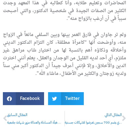
المحاضرات وتعليم طلابه، وأنا كطالبه في هذا المعهد وجدت
الكثير من الصفات الجيدة في شخصية الدكتور، والتي أصبحت
سبباً في أن أرغب بالزواج منه”.
ولم تر جاوان في فارق العمر بينها وبين السلفي مانعاً في الزواج
منه، وأوضحت أنها “كامرأة مطلقة، كان التزام الدكتور الديني
وأخلاقه وذكاؤه أهم بالنسبة لها من اختيار شاب مراهق غير
ملتزم، أي أحد لديه القليل من الوجدان والعقل، يعلم أنني اخترت
الدين والأخلاق، وإلا فإنني أعرف جيداً أن الدكتور أكبر مني سناً
ولديه زوجتان والكثير من الأطفال، ماشاء الله”.
Facebook
Twitter
Prev
N
المقال التالي
المقال السابق
الكشف عن معتقل سري يضم 700 سجين تعرضوا لانتهاكات جسدية
حاميها حراميها : نائب رئيس هيأة المساءلة والعدالة مزور شهادة جامعية