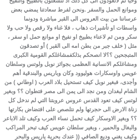
وحبا ثم لاتعودون الى كل ذلك اذ تنشغلون بالطبيخ والنفيخ
وموانع الحمل والسفر .
ونحن لفرط سعادتنا يمضي بعض
عرساننا من بيت العروس الى القبر مباشرة ودونما
واسطات او تأشيرات ذهاب ، فلا غناء ولا رقص ولا حب ولا
سكر ومن ثم لاعناء بطبيخ او نفيخ او موانع حمل او سفر ،
مثل ( خلف جبر من بطن امه الى القبر )
أو تصدقون
المتبجحين ؟؟
لا انصحكم بذلك
فمشاغلكم القومية الكبرى
ومشاغلكم الانسانية العظمى بجوائز نوبل ولوتس وسلطان
عويس واوسكارات هوليوود وكان وباريس والبندقية أهم
وأجدى، فبغير نوبل كيف تستحيل بلاد العرب ( اوطاني ) من
الشام لبغدان ومن نجد الى يمن الى مصر فتطوان ؟؟ وبغير
لوتس كيف تعود القدس عروس عروبتنا التي لم ندخل كل
زناة الارض الى حجرتها ولم نتلصص على افتضاض بكارتها
؟؟ وبغير الاوسكار كيف تحمل نساء العرب وكيف تلد الاباعر
والبغال والحمير ، وبغير سلطان عويس كيف تبحر المراكب
وكيف يغني وديع الصافي (( عندك بحرية ياريس والبحر