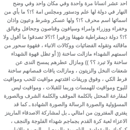
احد عشر انسانا مرة واحدة وفي مكان واحد وفي وضح
النهار في دولة لها علم ودستور ومجلس امة ؟!؟ ما بأي من
اسمائها اسم محرف ؟!؟ ولها عسكر وشرط وعيون واذان
وخفراء ووزراء وامراء وسيافون وقناصون وجحافل وفيالق
؟!؟ دولة ديمقراطية شهيقا وزفيرا ؟!؟
لا تصدقوا ما أقول ولا
ماقالته وتقوله الفضائيات ووكالات الانباء ، فقهوة سحور من
اسمتهم الشهداء مازالت ساخنة (( أو تظل قهوة الشهداء
ساخنة ولا تبرد ؟؟ )) ومازال عطرهم يمسح الندى عن
شعفات النخل والزيتون ، ومازالت ياقات قمصانهم ساخنة
فرط الكي ، وفوق وريقات افئدتهم مواقيت للحب ومواقيت
للبوح ومواقيت للهمسات وربما للقبلات ، ومواقيت ليس
لمقارعة المحتل بالكلمة الموقف والكلمة الشرف وبالصورة
المسؤولية والصورة الرسالة والصورة الشهادة ـ كما قد
يفتري المفترون من امثالي ـ بل لمشاركة الاصدقاء المارينز
الاعزاء لعبة كرة القدم بجماجم شهداء الفلوجة والنجف ،
كركوك والمقدادية ، الناصرية والموصل ، البصرة والانبار ،