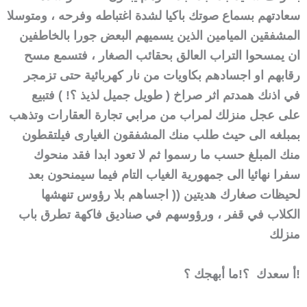
سعادتهم بسماع صوتك باكيا لشدة اغتباطه وفرحه ، ومتوسلا
المشفقين الميامين الذين يسميهم البعض جورا بالخاطفين
ان يمسحوا التراب العالق بحقائب الصغار ، فتسمع مسح
رقابهم او اجسادهم بكاويات من نار كهربائية حتى تزمجر
في اذنك همدتم اثر صراخ ( طويل جميل لذيذ ؟! ) فتبيع
على عجل منزلك لمراب من مرابي تجارة العقارات وتذهب
بمبلغه الى حيث طلب منك المشفقون الغيارى فيلتقطون
منك المبلغ حسب ما رسموا ثم لا تعود ابدا فقد منحوك
سفرا نهائيا الى جمهورية الغياب التام فيما سيمنحون بعد
لحيظات صغارك هديتين (( اجساهم بلا رؤوس تنهشها
الكلاب في قفر ، ورؤوسهم في صناديق فاكهة تطرق باب
منزلك
ما أبهجك ؟!
أ سعدك ؟!