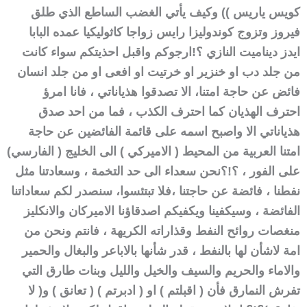
كويس ياريس )) وكيف يأتي الغضب الساطع الذي طلق
فيروز وتزوج كوندوليزا رايس زواجا كاثوليكيا عمده البابا
ايدز ديناميت النازي ؟!
ارجوكم واقبل احذيتكم سواء كانت
من جلد دب او خنزير او خرتيت او افعى او من جلد انسان
فائض عن حاجة امتنا، الا تصدقوا هذياناتي ، فانا امرؤ
احترف الهذيان كما احترف الكذب ، فما من احد صدق
هذياناتي الا واصبح اسمه على قائمة الفائضين عن حاجة
امتنا العربية من المحيط ( الاميركي ) الى الخليج ( الفارسي)
على الفور ، ؟!؟
نحن سعداء الى حد التخمة ، وسعادتنا مثل
نفطنا ، فائضة عن حاجتنا ،فلا تبتئسوا، سنصدر لكم سعاداتنا
الفائضة ، وسيكفينا ويكفيكم اصدقاؤنا الاميركان والانكليز
منغصات روائح النفط وقذاراته الكريهة ، فانتم ونحن من
امة لاشأن لها بالنفط ، قدر شأنها بالاباعر والبغال والحمير
والاماء والحريم والسيف والخيل والليل وبنات طارق التي
تفرش النمارق فأن ( اقبلتم ) او ( ادبرتم ) ( تعانق ) و( لا