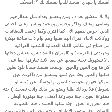
اضحك يا سيدي اضحك للدنيا تضحك لك ؟!
اضحك
ــ
ولا نك تتعشق بغداد ، ومن يتعشق بغداد مثل عبدالرحيم
وسامي ومناف وذاكر وحسين ومحمد وبشير وعلي احبائي
الذين اخوض بدمهم الان كما افتري وكما زعمت الفضائيات
ووكالات الانباء افتراء انهم قتلوا وهم نيام ذات ساعة مبكرة
من صباح في مكاتب القناة الفضائية الشعبية العراقية
وجريدتي ( العربية ) و (الميزان ) البغداديتين، يتعشق دجلتها
، لا تستهويك تحية سفحها عن بعد لانك تفارقها نبعا على
كراهة بين الحين والحين ، وستجد نفسك ظمآنا تلوذ بطين
ضفتها والطين بحثا عن فتنتها وتتنشق من ذاكرتك عبق
سمكها فتهوم نحو صياد لصيق بها وتسأله عن ( بنية او
شبوط ) فلا يرد لك طلبا ويضع بين يديك وانت تضحك (( جثة
مفقوءة العين ، جثة مجدوعة الانف ، جثة مبقورة البطن ،
جثة محزوزة العنق ، جثة مثقبة الجسد ، جثة مقطوعة
اللسان ، جثة مبتورة الاطراف ، جثة محروقة ، جثة مهروشة