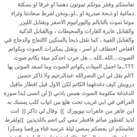
تعاستكم وفقر موتكم تموتون دهسا او غرقا او بسكتة
دماغية او ذبحة صدرية او ..او..
ونحن لفرط سعادتنا وثراء
موتنا نموت بالنابالم واليورانيوم الاصفر وبقنابل الليزر
والقنابل عابرة القارات والمحيطات ، وبالقنابل الذكية
والقنابل الغبية ، كما نقتل ذبحا بالسكين كالنعاج والدجاج في
اقفاص اختطاف او اسر ، ونقتل بمكبرات الصوت وبكواتم
الصوت…
الله..الله .. هل جرب احدكم ميتة بكاتم صوت
؟؟؟..
ما اجمل الميتات بكواتم الصوت وما اسعد الموتى بها
؟!
لم يقل لي ابن النصرالله عبدالرحيم ولا ذاكر حسين
درويش كيف دغدغهما الكاتم لكن الاول قبل افطار ماقبل
الدغدغة مكتومة الصوت همس باذني (( لن انسى ابدا صورة
العراقي في ابي غريب تحت هلع من انياب كلب يمسك به
ابن عاهر من عاهرات نيويورك )) وقال لي ذاكر (( انت
لذيذ كفطور صائم فافطر معي كي انعم باللذيذين ))
ولفرط
تعاستكم ان بعضكم يمضي ليلة عرسه غناء ورقصا وسكرا