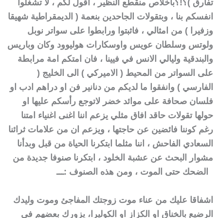
تفارق )؟!؟
باخلاص منقطع النظير ، اقول لكم ، لا تشغلوا
انفسكم بنا ، وبتقولات الجاحدين بنعمة ( الديمقراطية شهيقا
وزفيرا ) من امثالي ، فاثبتوا ورابطوا على سواتر نوبل
ولوتس وسلطان عويس واوسكارات هوليوود وكان وباريس
والبندقية وليالي الانس في فيينا ، فان امتكم امة مرابطة
على السواتر من المحيط ( الاميركي ) الى الخليج (
الفارسي ) وانفقوا ما لديكم من دنانير فن او دراهم ادب او
فلسان صحافة على موائد خضر لاتوجع رأسكم عليها او
حولها تقولات حاقد افاق مثلي يزعم اننا اغنى اغنياء امتنا
رغم كوننا فائضين عن حاجتها ، ويزعم ان من علامات ثرائنا
السعادي الفاحش ، اننا مثلما ابتكرنا الحياة من قبل وبدأنا
مشوار البحث عن عشبة الخلود ، ابتكرنا صنوفا جديدة من
ـــ
الضحك حتى الموت ، ومن هذه الصنوف :
اشفاقا عليك من عناء موت زوجتك المفاجئ وموت وليدك
الرضيع بالخناق او الكزاز او الكوليرا، يزورك بعضهم في