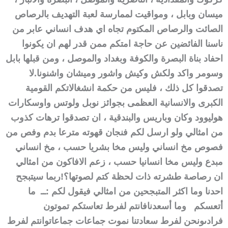
ميسان وبابل ، ومواقيت لممارسة لعبة التهديف بالرصاص
الصائت والرصاص المكتوم تجاه اي هدف انساني عابر من
ناسنا الفائضين عن حاجة امتكم ممن قدر لهم ان يكونوا
احفاد بناة البصرة والكوفة وبغداد والموصل ، ومن قبلها بابل
وسومر واكد ولكش وكيش واشور وميشان واشنونا.
لا
تصدقوا كل ذلك ، فليس من حكمة انشغالاتكم القومية
الكبرى والانسانية العظمى بجوائز نوبل ولوتس واوسكارات
هوليوود وكان وباريس والبندقية ، ان تصدقوا ترهات كذوب
من امثالي ولو ارسل لكم فنجان قهوته مترعا بدم وفص من
فصوص مخ انساني وليس مخا بشريا حسب ، مخ انساني
مبدع وليس مخا انسانيا حسب ، زعم الافاكون من امثالي
ان رصاصة طشرته ذات لحظة كتم لصوتها؟!
ربما سيتبجح
احدنا وما اكثر المتبجحين من امثالي فيقول لكم :
ــ ما
أتعسكم
وما أسعدنا
فانتم لفرط تعاستكم تموتون
فرادى
ونحن لفرط سعادتنا نموت جماعات جماعات
وانتم لفرط