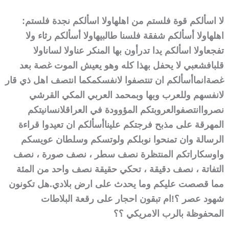
لا اسألكم قوة فلستم من اهلها
ولا اسألكم نجدة فلستم
:
اهلها
ولا أسألكم شفقة فلسنا طالبيها
ولا أسألكم رثاء ولا
تفجعا
ولا اسألكم يدا تدرأون بها المنكر عنا
ولا لسانا
ولا
قلبا
فشعبي لا يحفل بهذا كله وهو يعيش الموت غصة بعد
غصة
انما
أسألكم ان تنتصفوا لانفسكم
كما انتصف اهل ذي قار
لانفسهم وللعرب وبها وبمحمد العربي المكي القرشي
نصروا
انتصفوا
لعروبتكم المؤوودة في العراق
لانسانيتكم
المهرقة على مذبح فرجتكم علينا
أسألكم ان تعيدوا قراءة
الرسالة وان تمنحوا نوبلكم ولوتسكم وسلطان عويسكم
واوسكاراتكم المنتظرة نصف سطر ، نصف صورة ، نصف
التفاتة ، نصف دقيقة ، تحكي حقيقة نصف واحد من المئة
مما قصصت عليكم وما يحدث على ارض بلادي.
هل تكونون
شهود عصر ؟!
ام تبقون احجار على رقعة البلاطات
المحفوظة بالرب الامريكي ؟؟