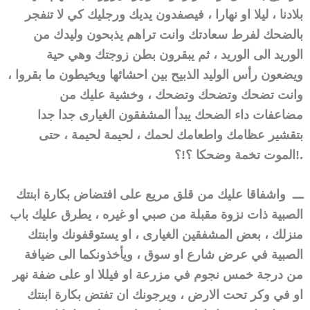
بلادنا ، ليلا او نهارا ، فيصفدون يديك ورجليك كي لا تنفجر
بالضحك لفرط سعادتك وانت تراهم يذبحون وليدك من
الوريد الى الوريد ، ثم يبقرون بطن زوجتك وهي حية
ويضعون رأس الوليد الذبيح بين احشائها ويخيطون ما بقروا ،
وانت تضحك وتضحك وتضحك ، وخشية عليك من
مضاعفات داء الضحك يبدأ المشفقون الغيارى جدا جدا
بتقشير عظامك واطعامك لحمك ، لحيمة لحيمة ، حتى
الموت تخمة وضحكا ؟!؟!.
ـــ واشفاقا عليك من قلق مريع على افتضاض بكارة ابنتك
الصبية ذات نزوة مقبلة من صبي او غيره ، يطرق عليك باب
منزلك ، بعض المشفقين الغيارى ، او يستوقفونك وابنتك
الصبية في عرض شارع او سوق ، ويأخذونكما الى ضيافة
من درجة خمس نجوم في مزرعة او فيللا او على ضفة نهر
او في وكر تحت الارض ، ويرجونك ان تفتض بكارة ابنتك