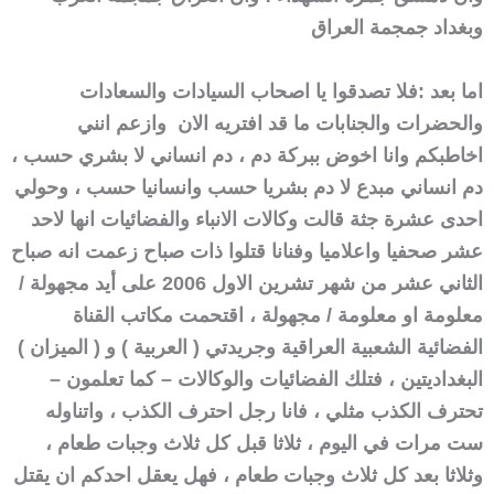
وبغداد جمجمة العراق
اما بعد :
فلا تصدقوا يا اصحاب السيادات والسعادات
والحضرات والجنابات ما قد افتريه الان وازعم انني
اخاطبكم وانا اخوض ببركة دم ، دم انساني لا بشري حسب ،
دم انساني مبدع لا دم بشريا حسب وانسانيا حسب ، وحولي
احدى عشرة جثة قالت وكالات الانباء والفضائيات انها لاحد
عشر صحفيا واعلاميا وفنانا قتلوا ذات صباح زعمت انه صباح
الثاني عشر من شهر تشرين الاول 2006 على أيد مجهولة /
معلومة او معلومة / مجهولة ، اقتحمت مكاتب القناة
الفضائية الشعبية العراقية وجريدتي ( العربية ) و ( الميزان )
البغداديتين ، فتلك الفضائيات والوكالات – كما تعلمون –
تحترف الكذب مثلي ، فانا رجل احترف الكذب ، واتناوله
ست مرات في اليوم ، ثلاثا قبل كل ثلاث وجبات طعام ،
وثلاثا بعد كل ثلاث وجبات طعام ، فهل يعقل احدكم ان يقتل