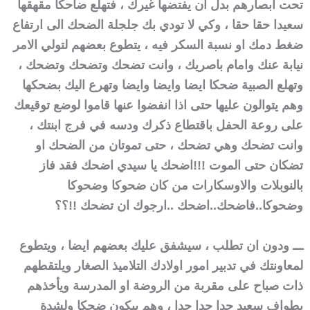
تحت ابصارهم بدل ان يفتضها غيرك ، فتهلع ضاحكا مقهقها
سعيدا حقا حقا ، وكي لا تودي بك جلجلة الضحك الى ارتفاع
ضغط دمك او نسبة السكر فيه ، يتطوع بعضهم لتولي الامر
نيابة عنك وامام باصريك ، وانت تضحك وتضحك وتضحك ،
وتهلع الصبية ضحكا ايضا وايضا وايضا وتهرع اليك بضحكها
وهم يتوالون عليها حتى اذا انفضوا عنها قاموا لوضع توقيعك
على روعة الحفل باقتطاع ذكرك ودسه في فرج ابنتك ،
وانت تضحك وهي تضحك ، حتى تموتان من الضحك او
تضكان حتى الموت !!!
اضحك يا سيدي اضحك فقد فاز
بالنوبلات والاوسكارات من كان ضحوكا وضحوكا
وضحوكا..فاضحك..اضحك ..ارجوك ان تضحك !!؟؟
ـــ ودون ان تطلب ، سيشفق عليك بعضهم ايضا ، ويتطوع
لمعاونتك في تدبير امور اولادك التلاميذ الصغار ويلتقطهم
ذات صباح على مقربة من الروضة او المدرسة ويأخذهم
بطواف سعيد جدا جدا جدا ، وهم يبكون ضحكا ولشدة