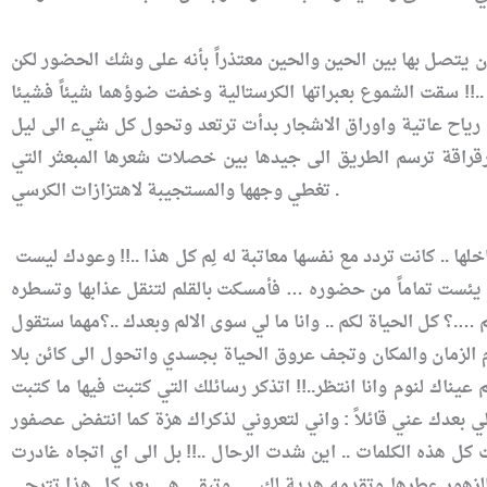
 يتصل بها بين الحين والحين معتذراً بأنه على وشك الحضور لكن
!! سقت الشموع بعبراتها الكرستالية وخفت ضوؤهما شيئاً فشيئا
رياح عاتية واوراق الاشجار بدأت ترتعد وتحول كل شيء الى ليل
راقة ترسم الطريق الى جيدها بين خصلات شعرها المبعثر التي
تغطي وجهها والمستجيبة لاهتزازات الكرسي .
كان الوجود اخرس الا من تكتكات الساعة على الحائط وصوتي شهيقها وزفيرها وفوران الدم وغليانه داخلها .. كانت تردد مع نفسها معاتبة له لِم كل هذا ..!! وعودك ليست
يئست تماماً من حضوره … فأمسكت بالقلم لتنقل عذابها وتسطره
؟ كل الحياة لكم .. وانا ما لي سوى الالم وبعدك ..؟مهما ستقول
 الزمان والمكان وتجف عروق الحياة بجسدي واتحول الى كائن بلا
ناك لنوم وانا انتظر..!! اتذكر رسائلك التي كتبت فيها ما كتبت
ي بعدك عني قائلاً : واني لتعروني لذكراك هزة كما انتفض عصفور
 كل هذه الكلمات .. اين شدت الرحال ..!! بل الى اي اتجاه غادرت
ع الزهور عطرها وتقدمه هدية لك … وتبقى هي بعد كل هذا تترجى