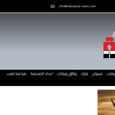
Skip
info@alarabiya-news.com
to
content
رقاب
نسوان
نيازك
وثائق وبيانات
اعداد الصحيفة
هيا هنا نلعب