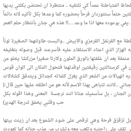
حاظ المتباطئة عمداً كي تلتقيه .. منتظرة ان تحتضن بكلتي يديها
 حتماً ستتوردان فرحاً بحضوره كما وعدها بكل تأكيد لانه دائماً
هذه هي جنان بأنتظار حلم العمر…
 مع القرنفل القرمزي والابيض ..والبست طاولتهما الصغيرة لوناً
 الهزاز الذي اعتاد الاستلقاء عليه فأسرعت قبل وصوله بتغليفه
قة بعد ان غلفتها بالورق الملون وكارتا صغيرا مزركشا يخلو من
ي كرستالتين رقيقتين اوقدتهما فتحول المكان الى الوان قوس
ديه انهيالات من الشعر الذي يغزل كلماته كجدائل ويتدفق كشلالات
ي ..كانت تتباهى بهذا الاسم لأنه هو من اطلقه عليها حين قال:(
ن الجنان ، بل سأسميك جنانا انت نرجسة المعنى وهذا اقوله بكل
حب وقلبي يخفق لدرجة الهدير)
لابل تزقزق فرحة وهي ترقص على ضوء الشموع بعد ان زينت بيتها