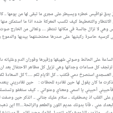
 يدق نواقيس خطره ويسيطر على مجرى ما تبقى لها من يومها .. كان
انتظار والتخطيط كيف تكسب المعركة ضده اذا ما استمكن منها ..
 وهي لا تزال جالسة في مكانها تنتظر … وتعالى من الخارج صوت 
 كرسيه حاسرة ركبتيها على صدرها محتضنتهما بيديها والدموع رق
ترتجف كل مسامات وجدانها وهي تزيل كل مظاهر الاحتفال بعد ان 
العسجدي استصرخ دمي فكتب .. كل الايام لكم ….؟ كل السعادة لكم ….
ذكرت ما كان يقول لها حين تغادره للحظات : حين تغادريني ينعدم
 فأحبيني أحبيني يا اسمي ومعناي وعنواني .. كيف ستغفو وتستسلم عي
م على القلب اذ يصطفيك .. سلام عليك جناني .. اتذكر حين وصفت ل
لبعدك عني ، فأنا بدونك عديم اللون والطعم والرائحة…!!! اين ذهبت
قدميك .. وتذوب الشموع بكاء تتوسل لقاءك مجرد لقاء ..!! وستنز