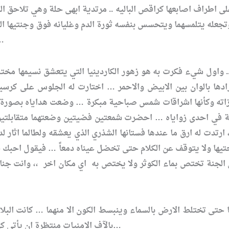
 اطراف اصابعها كراقص الباليه .. مرتدية ابهى حلة وهي تلاحق الل
عله يتلمسهما ويتحسس بنفسه ثورة الدم وغليانه فوق وجنتيها اللتين
يفي بوعوده معها اذا ما وعد …!! 
واول شيء فكرت به هو زهور الكاردينيا التي يتعشق نسيمها مختلطة
ادها بالوان بين الابيض والاحمر … اختارت له الجلوس على كرسيه
اته وكأنها اشراقات شمس صباحية مبكرة … وضعت هداياه بصورة منم
ة في احدى زواياه … احضرت شمعتين فضيتين وضعتهما متقابلتين ف
رتدت له ارق ما عندها فستانها الشذري الذي يعشقه ولطالما اثار ل
ها ولا يتوقف عن الكلام حتى تخضل عيناه دمعاً … فيقول احبك جنان
ن الجنة تختص بماء الكوثر ولا يختص به اي مكان اخر ،، وانت جنا
ها حتى تختلط الارض بالسماء وينبسط الكون الا منهما … كانت الب
بالآف الامنيات منتظرة ان يأتي كي تقف على راحتيه وتلعب معه وتشرب من عذب حنانه كما تعودت…