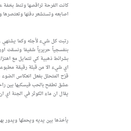
كانت الفرحة تراقصها وتنط بخفة على
اصابعه وتستشعر دفئها وتعتصرها وتج
رتبت كل شيء لأجله وكما يشتهي .. 
بنفسجياً حريرياً شفيفا ونسقت اور
بشرائط ذهبية كي تتمايل مع اهتزاز
اي شيء الا من قبلة رقيقة مطبوع
قزح المتحلل بفعل انعكاس الضوء ، ا
عشق تطفح بالحب فيسكبها بين راحتي
يقال ان ماء الكوثر في الجنة اي ا
يأخذها بين يديه ويحملها ويدور ب