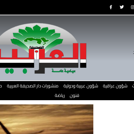
F
T
a
w
c
i
e
t
b
t
o
e
o
r
r
k
-
f
شؤون عراقية
شؤون عربية ودولية
منشورات دار الصحيفة العربية
م
فنون
رياضة