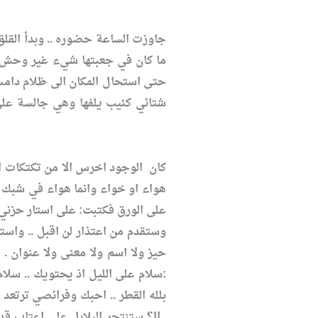
جاوزت الساعة حضوره .. وبدأ القلق
ما كان في جعبتها شيء غير وحش ال
حتى استحال المكان الى ظلام دامس
شتائي كئيب يلفها وهي جالسة على
هواء او خواء وانما هواء في شبك 
على الورق فكتبت: على استار حزني 
وستقدم من اعتذار لن اقبل .. واست
حيز ولا اسم ولا معنى ولا عنوان .
:سلام على الليل اذ يحتويك .. سلا
بلله القطر .. احبك وفرائصي ترتعد 
..!!؟ ستنتحر البلابل على اعتاب 