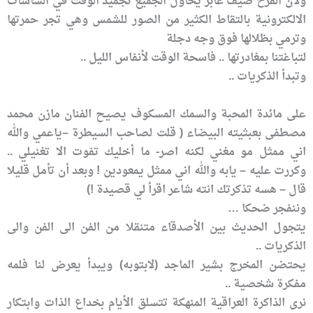
ولأن الفرح ضيف عابر يحاول الجميع تجميد الوقت في الشاشات
الالكترونية بالتقاط الكثير من الصور للشمس وهي تجر حمرتها
وترمي بظلالها فوق وجه دجلة
لتباغتنا بمغادرتها .. فاسحة الوقت لأنفاس الليل ..
وتبدأ الذكريات ..
على مائدة المحبة والسمك المسكوف يصيح الفنان مازن محمد
مصطفى بعبثيته البيضاء ( قلت لصاحب السيطرة –ياعمي والله
اني ممثل مو مغني لكنه اصر- ما أخليك تفوت الا تغنيلي ..
وكررت عليه – يابه والله اني ممثل يمعودين ! وبعد أن تأمل قليلا
قال – هسه تذكرتك انته شاعر اقرأ لي قصيدة !)
وننفجر ضحكا …
يتجول الحديث بين الأصدقاء متنقلا من الفن الى الفن والى
الذكريات ..
يحتضن المخرج بشير الماجد (لابتوبه) ويبدأ يعرض لنا فلمه
مفكرة شخصية ..
نرى الذاكرة العراقية المنهكة تتسلق الأيام بخداع الذات وابتكار