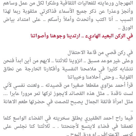
المهرجان ورعايته للفعاليات الثقافية وشكرا لكل من عمل وساهم
وأنجز وعذرا عن ذكر جميع الأسماء فذاكرتي مثقوبة ربما لهذا
السبب .. أنا اكتب وأتحدث وأملأ رأسكم .. على امتداد بياض
الورق ..
في الركن البعيد الهاديء .. ارتدينا وجوهنا وأصواتنا
في ركن قصي من قاعة الاحتفال
وعلى غير موعد مسبق .. انزوينا ثلاثتنا .. لايهم من أين ابدأ فنحن
نتشابه كثيرا في ملامحنا النفسية وأفكارنا الخارجة عن نطاق
القولبة .. وحتى أحلامنا وخيباتنا
قرأ أحمد عزاوي مقطعا صغيرا من قصيدته .. ولعنت نفسي لأني
لست ناقدة .. مثل هذه القصائد لايجوز تركها تمر مرورا عابرا …
مثل امرأة فائقة الجمال يصبح للصمت في حضرتها طعم الاهانة
..
فيما راح احمد الظفيري يطلق سخريته في الفضاء الواسع كلما
تعمقنا في فضاء لايتسع لأجنحتنا . .. ثلاثتنا كنا نجلس على
كرسي الاعتراف .. او ورق البوح ..