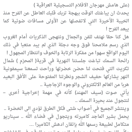
على هامش مهرجان الافلام التسجيلية العراقية )
(
يحدث ان يباغتك الوقت ببهجة تربك قلبك العاطل عن الفرح منذ
الخيبة الأخيرة التي لاتفصلها عن الأولى مسافات ضوئية كما
يبعد الفرح !
هل كنا حقا نهتف للفن والجمال ونتهجى الذكريات أمام الغروب
الذي رسم ملامحنا فوق وجه دجلة الذي لم يبد متعبا في ذلك
اليوم الواقع سهوا من مفكرة الرتابة والخوف وانتظار المجهول !
رائحة السمك تباغت جلستنا النهرية في قرية( المحزم ) شمال
تكريت التي فتحت لنا حضن خضرتها وراحت تسمعنا سيمفونية
النهر يشاركها حفيف الشجر ونظرتنا المفتوحة على الأفق البعيد
هربا من العالم الالكتروني والوجوه الزجاجية ..
يأتي صوت (سيف المهند) كأنه في مهمة إخراجية أخرى –
لنتجول عند بحيرة السمك ..
وينتشر الجميع في أصواب شتى فكل الطرق تؤدي الى الخضرة ..
يحمل بشير الماجد كاميرته ويتجول في فضاء الله .. سيناريو
متكامل لطبيعة رسمها الله بإتقان ادهش الكاميرا …