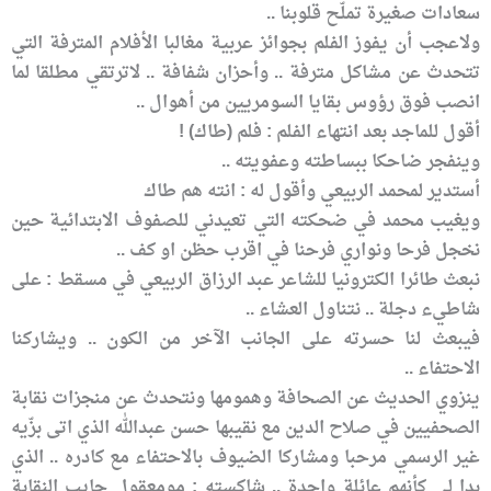
سعادات صغيرة تملّح قلوبنا ..
ولاعجب أن يفوز الفلم بجوائز عربية مغالبا الأفلام المترفة التي
تتحدث عن مشاكل مترفة .. وأحزان شفافة .. لاترتقي مطلقا لما
انصب فوق رؤوس بقايا السومريين من أهوال ..
أقول للماجد بعد انتهاء الفلم : فلم (طاك) !
وينفجر ضاحكا ببساطته وعفويته ..
أستدير لمحمد الربيعي وأقول له : انته هم طاك
ويغيب محمد في ضحكته التي تعيدني للصفوف الابتدائية حين
نخجل فرحا ونواري فرحنا في اقرب حظن او كف ..
نبعث طائرا الكترونيا للشاعر عبد الرزاق الربيعي في مسقط : على
شاطيء دجلة .. نتناول العشاء ..
فيبعث لنا حسرته على الجانب الآخر من الكون .. ويشاركنا
الاحتفاء ..
ينزوي الحديث عن الصحافة وهمومها ونتحدث عن منجزات نقابة
الصحفيين في صلاح الدين مع نقيبها حسن عبدالله الذي اتى بزّيه
غير الرسمي مرحبا ومشاركا الضيوف بالاحتفاء مع كادره .. الذي
بدا لي كأنهم عائلة واحدة .. شاكسته : مومعقول جايب النقابة