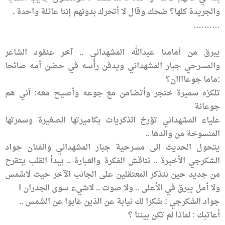
والجريدة كلها؟ ضحك وقال لا أتحرك بدونهم إننا عائلة واحدة .
……….
يبرق من أمامنا عبدالله المشهداني .. آخر عنقود الشاعر
والمسرحي جبار المشهداني ويدفن رأسه في حضن أمه صائحا
:ماما جوعاااان؟
تلكزه سميرة خنجر وأتضامن مع جوعه وأصيح معه: آني هم
جوعانة
علياء المشهداني تؤرخ الذكريات بكاميرتها الصغيرة وسمرتها
المنسوخة من والدها ..
يتحول الحديث الى مسرحية جبار المشهداني والفنان جواد
الشكرجي الأخيرة .. نناقش الفكرة والعبارة .. يبدأ القلب يتقرح
من جديد حين نتذكر المعتقلين على الجانب الآخر حيث لاشمس
ولا أمل يبرق في الأعلى .. ولا صوت .. لاشيء سوى الجدران !
جواد الشكرجي : شكرا لك نيابة عن الذين غابوا عن الشمس ..
أعاتبك : لماذا لم تكن بيننا ؟