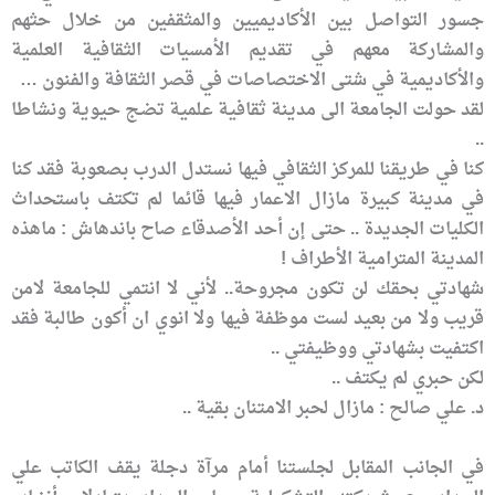
جسور التواصل بين الأكاديميين والمثقفين من خلال حثهم
والمشاركة معهم في تقديم الأمسيات الثقافية العلمية
والأكاديمية في شتى الاختصاصات في قصر الثقافة والفنون …
لقد حولت الجامعة الى مدينة ثقافية علمية تضج حيوية ونشاطا
..
كنا في طريقنا للمركز الثقافي فيها نستدل الدرب بصعوبة فقد كنا
في مدينة كبيرة مازال الاعمار فيها قائما لم تكتف باستحداث
الكليات الجديدة .. حتى إن أحد الأصدقاء صاح باندهاش : ماهذه
المدينة المترامية الأطراف !
شهادتي بحقك لن تكون مجروحة.. لأني لا انتمي للجامعة لامن
قريب ولا من بعيد لست موظفة فيها ولا انوي ان أكون طالبة فقد
اكتفيت بشهادتي ووظيفتي ..
لكن حبري لم يكتف ..
د. علي صالح : مازال لحبر الامتنان بقية ..
في الجانب المقابل لجلستنا أمام مرآة دجلة يقف الكاتب علي