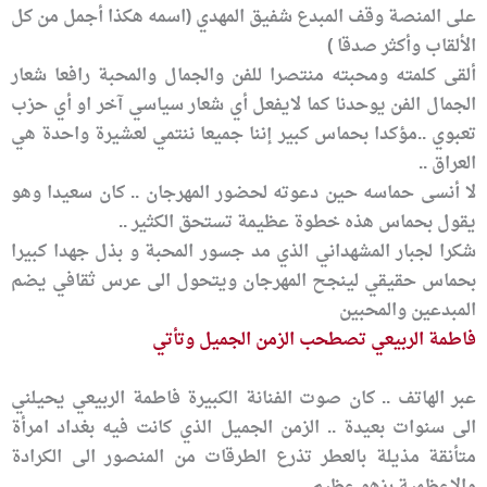
على المنصة وقف المبدع شفيق المهدي (اسمه هكذا أجمل من كل
الألقاب وأكثر صدقا )
ألقى كلمته ومحبته منتصرا للفن والجمال والمحبة رافعا شعار
الجمال الفن يوحدنا كما لايفعل أي شعار سياسي آخر او أي حزب
تعبوي ..مؤكدا بحماس كبير إننا جميعا ننتمي لعشيرة واحدة هي
العراق ..
لا أنسى حماسه
حين دعوته لحضور المهرجان .. كان سعيدا وهو
يقول بحماس هذه خطوة عظيمة تستحق الكثير ..
شكرا لجبار المشهداني الذي مد جسور المحبة و بذل جهدا كبيرا
بحماس حقيقي لينجح المهرجان ويتحول الى عرس ثقافي يضم
المبدعين والمحبين
فاطمة الربيعي تصطحب الزمن الجميل وتأتي
عبر الهاتف .. كان صوت الفنانة الكبيرة فاطمة الربيعي يحيلني
الى سنوات بعيدة .. الزمن الجميل الذي كانت فيه بغداد امرأة
متأنقة مذيلة بالعطر تذرع الطرقات من المنصور الى الكرادة
والاعظمية بزهو عظيم ..