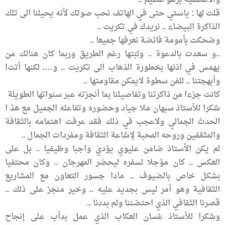
قلت لها : ياستي حتى في الهاتف نحب صوتك لأنه يحيلنا الى تلك
الذاكرة البيضاء .. نريدك في تكريت ..
وضحكت بأمومة فائضة نعرفها جميعا ..
..و سعدت بالدعوة .. ولبّتها رغم الطريق وربما كان هنالك من
يهمس في اذنها بخطورة الذهاب الى تكريت .. و…. لكنها أتت!
وأبهجتنا .. للفن سطوة لايمكن مقاومتها ..
كانت جزءا من ذاكرتنا وتفاصيلنا بما أنجزته عبر سنواتها الطويلة
شكرا للأستاذ سبهان ملا جياد وحضوره وتفاعله الجميل مع هذ ا
الحدث الجمالي ولاعجب في ذلك فقد عرفت اهتمامه بالثقافة
والمثقفين وروحه المحبة لإشاعة الثقافة ومفردات الجمال ..
لم يكن الأستاذ ضامن عليوي يؤدي واجبا وظيفيا .. بل على
العكس .. كان مؤجلا لسفره ليحضر المهرجان .. وكان محتفيا
بشكل خاص بالضيوف .. مادا جسور التعاون مع المشاريع
الثقافية وهو أمر ليس بجديد عليه .. وخير منجز على ذلك ..
قصرنا الثقافي الذي احتضننا ولم بددنا ..
وشكرا للأستاذ غسان العكاب الذي عمل بدأب على إنجاح