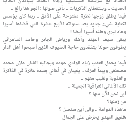
الحداد مع شريكته التشكيلية رجاء الحداد يتبادلان أنخاب
الحديث .. ويلتقطان الذكريات .. يأتي صوتها : الجو هنا رائع ..
فيما يطلق زوجها نظرة مفتوحة على الأفق .. ربما كان يؤسس
لكتابة شيء جديد بعد سنواته الأربع عشرة التي قضاها أسيرا
وعاد ليرى وطنه أسيرا أيضا !
يبقى سيف المهند وأهله ورياض الجابر وحامد السامرائي
يطوفون حولنا يتفقدون حاجة الضيوف الذين أصبحوا أهل الدار
..
فيما يحمل العذب زياد الوادي عوده وبجانبه الفنان مازن محمد
مصطفى ويبدأ العزف .. يغيبان في أغاني بعيدة غائرة في الذاكرة
والعذوبة ونغيب معهم ..
تلك الأغاني العراقية الجميلة ..
أين نحن الآن منها ؟
من زمنها؟
ماهذه الدوامة .. والى أين سنصل ؟
شفيق المهدي يحرّض على الجمال