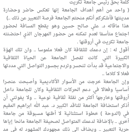
كلمة بحق رئيس جامعة تكريت
( واحد من أهم أهداف الجامعة إنها تعكس حاضر وحضارة
مدينتها فأشكركم أنكم منحتم الجامعة فرصة التعبير عن ذلك ..)
هذا ماقاله د. علي صالح حسين وهو يقطع المسافة لحضور
اجتماع متأسفا لعدم تمكنه من حضور المهرجان الذي احتضنته
جامعة تكريت في أروقتها .
أقول له : إن دعمك للثقافة كان فعلا ملموسا .. وان تلك الهوّة
الكبيرة التي كانت تفصل الجامعة عن الحياة الثقافية
والاجتماعية قد بدأت تنحسر وتردم بجسور التواصل التي مددتها
فعلا لا كلاما ..
وإن الجامعة خرجت من الأسوار الأكاديمية وأصبحت عنصرا
أساسيا وفعالا في دعم الحركات الثقافية وكان للجامعة داخل
أروقتها وخارجها أكثر من نقلة ثقافية نوعية .. ولا يفوتني أن
أذكر استضافة الجامعة للناقد الكبير د. عبد الله ابراهيم المقيم
في (الدوحة ) خطوة استثنائية لا أظنها مسبوقة من جامعة
أخرى .. بالإضافة لدعمك المتواصل لصحيفة الجامعة مانحا إياها
حرية التعبير .. ويضاف الى ذلك مجهودك المشهود له في مد