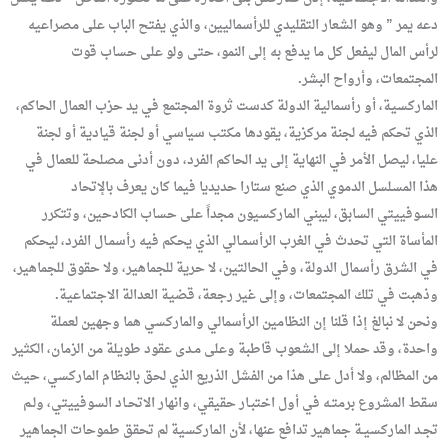
دعه يمر ” وهو الشعار التقليدي للرأسماليين، والذي يفتح الباب على مصراعيه
لرأس المال ليفعل كل ما يدفع به إلى النمو، حتى ولو على حساب قوت
المجتمعات، وأرواح البشر.
الماركسية، أو رأسمالية الدولة كدست ثروة المجتمع في يد حزب العمال الحاكم،
الذي تحكم فيه لجنة مركزية، يقودها مكتب سياسي أو لجنة قيادية أو لجنة
عليا، ليصل الأمر في النهاية إلى يد الحاكم الفرد، دون أدنى مصلحة للعمال في
هذا المسلسل الدموي الذي صنع ستارا حديديا فيما كان يعرف بالإتحاد
السوفييتي السابق، ليبني الماركسيون مجداً على حساب الكادحين، وتتكرر
المأساة التي تحدث في الغرب الرأسمـالي الذي يحكم فيه رأسمـال الفرد، ليحكم
في الشرق رأسمال الدولة، وفي الحالتين، لا حرية للجماهير، ولا حقوق للجماهير،
وذهبت في تلك المجتمعات، وإلى غير رجعة، قضية العدالة الاجتماعية.
ونحن لا نبالغ إذا قلنا إن النظامين الرأسمالي والماركسي هما وجهين لعملة
واحدة، وقد حملا إلى الشعوب قاطبة وعلى مـدى عقود طويلة من الزمان، الكثير
من المظالم، ولا أدل على هذا من الفشل الذريع الذي لحق بالنظام الماركسي، حيث
سقط المشروع برمتـه في أول اختبـار حقيقي، وانهار الاتحـاد السوفييتي، ولـم
تجـد الماركسيـة جماهير تدافع عنها، لأن الماركسية لم تحقق طموحات الجماهير