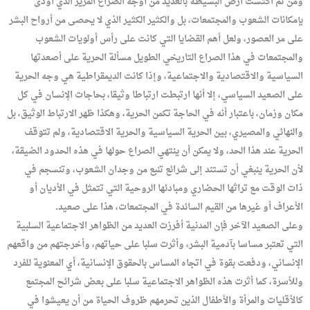
ومن ثم اكتست أرض البسيطة بالعديد من أوجه الصراع المرير الذي أودى
بإمكانات الشعوب والمجتمعات، بل والكثير الكثير الذي لا يحصى من أرواح البشر
على مر العصور، ولعل أهم القضايا التي كانت على رأس أولويات الشعوب
والمجتمعات في هذا الصراع التاريخي الطويل مسألة الحرية على أصعدتها
السياسية والاقتصادية والاجتماعية، وإذا كانت الديمقراطية هي وجه الحرية
على الصعيد السياسي، إلا أنها ارتبطت ارتباطا وثيقا، بحاجات الإنسان في كل
مكان وزمان، باعتبار أنه في الحاجة تكمن الحرية، وهكذا ظهر الارتباط الوثيق، بل
والنهائي والمصيري، بين الحرية السياسية والحرية الاقتصادية، ولم تتوقف
الحرية عند هذا الحد، ولا يمكن أن ينتهي الصراع حولها في هذه الحدود الضيقة،
لأن الحرية ينبغي أن تستند إلى شرائع تنبع من وجدان الشعوب، وتنسجم في
ذات الوقت مع تراثها الحضاري ومبادئها الروحية التي تتمثل في الأديان أو
الأعراف أو غيرها من القيم السائدة في المجتمعات، هذا على صعيد.
وعلى الصعيد الآخر فإن المدنية أفرزت العديد من الظواهر الاجتماعية السلبية
التي تعتبر مساسا بآدمية البشر، وأثرت سلبا على حياتهم، وأخرجتهم من واقعهم
الإنساني، ودفعت بقوة في اتجاه المساس بالحقوق الإنسانية، أي المعنوية للفرد
وللأسرة، كما أثرت هذه الظواهر الاجتماعية سلبا على بعض شرائح المجتمع
كالأقليات والمرأة والأطفال الذين تحرمهم ظروف الحياة من أن يعيشوا في