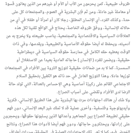
ظروف طبيعية، كمن يحرمون من الأب أو الأم أو غيرهم من الذين يعانون قسوة
أو معاملة غير عادلة، ومن ثم فإن البشرية في العموم، والمجتمعات كل على
حدة، وكذلك الفرد، أي الإنسان المطلق، رجلا كان أو امرأة أو طفلا في أي من
حالاته الإنسانية، ووفق ظروفه الخاصة، يحتاج في الواقع تقنينا لكل هذه
العلاقات السياسية والاقتصادية والمجتمعية، يناسب طبيعته ولا يخرج به عن
آدميته، ويحفظ له أيضا حقوقه الأساسية والطبيعية، ويقدسها، وفي ذات
الوقت يعطيه حقه الكامل في ممارسة حقوقه السياسية في ديمقراطية
حقيقية، ويضمن للفرد ( الإنسان ) حاجاته المادية بعيدا عن الاستغلال أو
السمسرة، كما لا بد من ضمانات حقيقية لتوزيع الثروة بين الأفراد في المجتمعات
توزيعا عادلا، وهذا التوزيع العادل في حد ذاته هو الكفيل بتحقيق السلام
الاجتماعي القائم على ركيزة أساسية وهي الإحساس بالعدالة، التي تولد حالة
الرضا لدى الأفراد وتقضي على أسباب الصراع.
ولا شك أن هنالك اجتهادات مرت بها البشرية على هذا الطريق الإنساني، فكرية
وأيديولوجية وفلسفية، وأخرى عملية قد لا تملك غير البعد الإنساني، دون فهم
حقيقي لطبيعة الصراع بين الجماهير وأعدائها الذين يسلبونها حقوقها، ويحجرون
على إرادتها، ويحتكرون حاجاتها، ودون فهم أيضا لأدوات هذا الصراع، ونتائج
الخوض فيه، كما لا تعي تلك الاجتهادات العملية في الحقيقة، مبررات أطراف