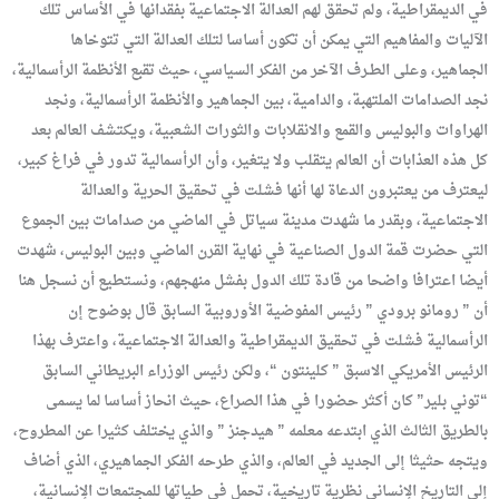
في الديمقراطية، ولم تحقق لهم العدالة الاجتماعية بفقدانها في الأساس تلك
الآليات والمفاهيم التي يمكن أن تكون أساسا لتلك العدالة التي تتوخاها
الجماهير، وعلى الطـرف الآخر من الفكر السياسي، حيث تقبع الأنظمة الرأسمالية،
نجد الصدامات الملتهبة، والدامية، بين الجماهير والأنظمة الرأسمالية، ونجد
الهراوات والبوليس والقمع والانقلابات والثورات الشعبية، ويكتشف العالم بعد
كل هذه العذابات أن العالم يتقلب ولا يتغير، وأن الرأسمالية تدور في فراغ كبير،
ليعترف من يعتبرون الدعاة لها أنها فشلت في تحقيق الحرية والعدالة
الاجتماعية، وبقدر ما شهدت مدينة سياتل في الماضي من صدامات بين الجموع
التي حضرت قمة الدول الصناعية في نهاية القرن الماضي وبين البوليس، شهدت
أيضا اعترافا واضحا من قادة تلك الدول بفشل منهجهم، ونستطيع أن نسجل هنا
أن ” رومانو برودي ” رئيس المفوضية الأوروبية السابق قال بوضوح إن
الرأسمالية فشلت في تحقيق الديمقراطية والعدالة الاجتماعية، واعترف بهذا
الرئيس الأمريكي الاسبق ” كلينتون “، ولكن رئيس الوزراء البريطاني السابق
“توني بلير” كان أكثر حضورا في هذا الصراع، حيث انحاز أساسا لما يسمى
بالطريق الثالث الذي ابتدعه معلمه ” هيدجنز ” والذي يختلف كثيرا عن المطروح،
ويتجه حثيثا إلى الجديد في العالم، والذي طرحه الفكر الجماهيري، الذي أضاف
إلى التاريخ الإنساني نظرية تاريخية، تحمل في طياتها للمجتمعات الإنسانية،