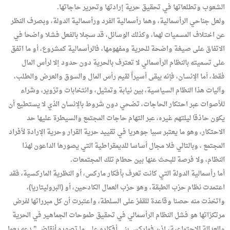
الشعوب وتطلعاتها في تحقيق حرية إرادتها وتحرير حاجاتها.
ولعل جناحي الرأسمالية، وهما رأسمالية الفرد ورأسمالية الدولة، وبصرف النظر
عن اختلاف المسميات لهما، وكذلك الوسائل، قد سجلا بالفعل فشلا واضحا في
الاتفاق على صيغة واضحة للحرية ومفهومها، فالرأسمالية كمشروع، أو ما اتفق
على تسميته بالنظام الرأسمالي لا تعترف بالحرية دون حدود إلا لرأس المال
فقط، أما الإنسان، فإنه يبقى أسيراً لقيم رأس المال والسوق والعرض والطلب،
وآليات هذا النظام السياسية، بين نيابة وتمثيل، وانتخابات وتزوير، وشراء
للأصوات عبر احتكار الحاجات، تضحي دون شروط بالإنسان الذي لا يستطيع أن
يكون حاذقا ليلتهم غيره، عبر التهام حاجات المجتمع والسيطرة عليها حد
الاحتكار، وهو ما يعتبر سببا جوهريا في تقييد حرية القرار وحرية الإرادة لأفراد
المجتمع ، وبالتالي فلا مجال أساسا للديمقراطية التي يصورها الداعون لهذا
النظام، ولا فرصة للبحث عنها بين حطام تلك المجتمعات.
أما رأسمالية الدولة التي كانت تعرف بأفكار ماركس، أو النظرية الماركسية، فقد
اعتمدت نظام حزب الطبقة، وهو حزب العمال الكادحين، أو (البروليتاريا)،
واتخذت منه حصنا وقاعدة للقفز على السلطة، واعتبرت أن كل مبرراتها لفرض
مرتكزاتها هو فشل النظام الرأسمالي في تحقيق طموحات الجماهير في الحرية
والعدالة الاجتماعية، إذن فماركس بنى أفكاره على ما تصوره أنقاض ” دعه يعمل