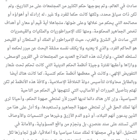
سادت في العالم، وتم بموجبها حكم الكثير من المجتمعات على مر التاريخ، ولم
تكن ذات سياق محدد، ولكنها كانت حكما للفرد ولا غير ، له إرادته أو أهواؤه أو
مصالحه التي يحكم من خلالها وعلى ضوئها، متجاهلا أية قيم أو معان أو أهداف
تخص الجماهير المحكومة، ومنها تلك الإمبراطوريات والملكيات والقيصريات
التي سادت في الشرق والغرب، حيث الإمبراطور أو الملك أو السلطان أو القيصر
هو الحاكم الفرد، والذي لا يعنيه ولا يكلف نفسه مشقة البحث عن مبرر لحكمه أو
تسلطه العلني، وتوارثت هذه النماذج العديد من المجتمعات في القرون الوسطى،
ووازاها وأعقبها لفترة وجيزة أنظمة الحكم الدينية التي كانت تحكم تحت شعار
التفويض الإلهي، وكانت في معظمها أنظمة حكم كنسية، كما كانت هناك أيضا
وبالمقابل محاولات لتأسيس دولة الخلافة الإسلامية، وكافة هذه الأنظمة لم تكن
تهتم بتأصيل المبررات أو الأساليب التي تنتهجها في الحكم من الناحية
السياسية، وإن كان هناك دائما لديها المبرر لأن تمتطي صهوة الحكم، وأحيانا ترى
أنها تملك الحق في أن تمتطي صهوة الجماهير وتستعبدها، ولا أدل على هذا من
الذين يدعون أنهم النبلاء، أو ذوو الدم الأزرق وغيرها من التسميات والأوصاف
التي تستند على سند عنصري، بل ونجزم من واقع المسؤولية، والأمانة في
التحليل، أنها وفي مجملها لا تملك سندا سياسيا ولا أخلاقيا، فوق تجاوزها لكل