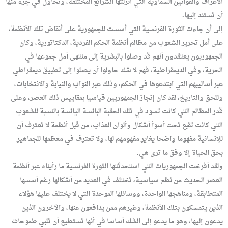
الأعراف والقوانين السماوية التي أنزلتها الشرائع المختلفة، وتحاول في جزء منها
أن تستند إليها.
إلى أن جاءت الثورة الفرنسية التي أسست للجمهورية على أنقاض تلك الأنظمة،
على أمل تحرير الشعوب من مظالم أنظمة الحكم الفردية، الدكتاتورية، وكان
الجمهوريون يعتقدون أنهم قد وصلوا بالبشرية إلى منتهى أمل جموعها في
الحرية، وفي الديمقراطية، فهم لا شك حاولوا أن يصلوا إلى تطبيق ديمقراطي
عبر أساليبهم التي ابتدعوها في الحكم، وذلك عبر النواب والنيابة والانتخابات،
وللحق والتاريخ، لقد كان إنجاز الجمهوريين قياسيا بمقاييس ذلك العصر، وعلى
قدر المظالم التي كانت تسود في تلك الحقبة البائسة اليائسة بالنسبة للشعوب
التي كانت تقبع تحت أسوأ أشكال وألوان العذاب، من قبل أنظمة لا تعترف أن
للإنسانية مفهوما واضحا يغاير مفهومهم لها، ولا تعترف في معظمها للجماهير
بحق الحياة إلا وفق ما ترى هي.
ولقد أفرخت الجمهوريات التي استحدثتها الثورة الفرنسية ما رأيناه عبر أنظمة
العصر الحديث من نظم سياسية، تختلف في العديد من أشكالها رغم أسسها
المتطابقة، ومناهجها الواحدة، ووسائلها الموحدة التي لا يختلف عليها هؤلاء
الذين يتمسكون بتلك الأنظمة، وغيرهم ممن يدافعون عنها، والآخرون الذين
يدعون إليها، وهو ما يدعو إلى الشك أساسا في أنها تستطيع أن تلبي طموحات