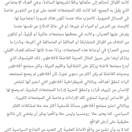
كانت القبائل تحتكم إلى حكمائها وفقا لشريعتها السائدة، وهي العرف الإجتماعي
الذي يقبل به الجميع، كما كانت تلك المجتمعات تعتمد على نوع من الشورى خاصة
في المسائل الحيوية، كالحرب مثلا عندما تكون هناك ضرورة اجتماعية لها،
كالبحث عن المرعى أو المياه أو غيرها، أو في حالة الدفاع عن نفسها عندما
يفرض عليها العدوان، وكانت في معظمها مجتمعات عائلية أو قبلية، أو تتكون
من ائتلاف من القبائل المتشابكة أو المتآلفة أو المتحالفة في أكبرها، ونادرا ما
يسري الصراع في أوساط هذه المجتمعات، وإذا حدث فإنها تحتكم للعرف القبلي.
ونذكر أيضا على سبيل المثال المدينة الفاضلة لأفلاطون، ذلك الفيلسوف الذي
أبدع مجتمعا فاضلا يرتكز على الشفافية والقيم النبيلة، ولكن مجتمع أفلاطون
ومدينته الفاضلة لم يكن أكثر من دعوى خيّرة، لأن أفلاطون لم يصنع لمجتمعه
آليات تحقق أهدافه، وبالتالي فديمقراطية أفلاطون التي اعتبر أنها تخلص
الإنسان من تزييف قراره وتحقق الحرية لإرادة المجتمعات البشرية، لم يصنع لها
في الأسـاس أوعيـة تحتوي تلك الإرادات وخاصة في المجتمعات الكبيرة،
وبالتالي اعتبر مجتمع أفلاطون مسألة فلسفية أكثر منه حلا لمشكلات الفكر
السياسي، كما يعتبر حلا
رومنسيا وليس حلا واقعيا يمكن أن يفضي إلى نتائج
حقيقية على أرض الواقع.
كما لا بد وأن نشير من واقع الأمانة العلمية إلى العديد من النماذج السياسية التي