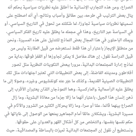
الصراع، ومن هذه التجارب الإنسانية ما أطلق عليه نظريات سياسية بحكم أنه
ينال بعض الترتيب في طرحه، بين حقائق وأسباب ونتائج، أي أنه اصطلح على
تسميتها نظريات سياسية تجاوزا، لما شكلته من تحول في التاريخ السياسي، أو
في السياسة عبر التاريخ، وهذا في مجمله ما يطلق عليه تاريخ الفكر السياسي،
ويملك الباحثون في هذا المجال بعض النماذج للتدليل على هذه المسيرة، ونحن
من منطلق الإيجاز باعتبار أن هذا فقط نستعرضه من قبيل المقارنة وليس من
قبيل الدراسة نقول، إن هناك مفاصل لا يمكن تجاوزها أو القفز فوقها، بداية من
نماذج إدارة المجتمعات البدائية، مرورا ببعض التكوينات النظرية مثل تصور
أفلاطون ومدينته الفاضلة، إلى بعض التطبيقات التي تعتبر اجتهادات مثل تلك
التطبيقات الصينية القديمة، وكذلك ما عبّر عنه كونفشيوس وغيره، وصولا إلى ما
يطلق عليه الرأسمالية والماركسية، وهما النموذجان اللذان يعتبران الأقرب إلى
ذهن إنسان هذا الجيل، باعتبار أنهما ما زالا جزءا من معاناة البشرية، وما زال
الصراع بينهما قائما، علنا أو سرا، وما زالا يحركان الكثير من الشرور والآثام في
مسيرة البشرية، ويشكلان عائقا أمام الجماهير يمنعها من الوصول إلى غاياتها في
حكم نفسها بنفسها، والتخلص من كل أشكال القهر والعدوان على حقوقها.
ونستطيع أن نقول إن المجتمعات البدائيـة تميزت بالبساطة والمصداقيـة، حيث