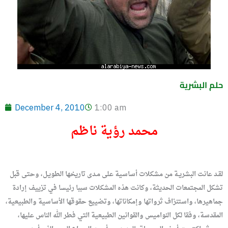
حلم البشرية
December 4, 2010
1:00 am
محمد رؤية ناظم
لقـد عانت البشريـة من مشكلات أساسية على مـدى تاريخها الطويـل، وحتى قبل
تشكل المجتمعات الحديثة، وكانت هذه المشكلات سببا رئيسا في تزييف إرادة
جماهيرها، واستنزاف ثرواتها وإمكاناتها، وتضييع حقوقها الأساسية والطبيعية،
المقدسة، وفقا لكل النواميس والقوانين الطبيعية التي فطر الله الناس عليها،