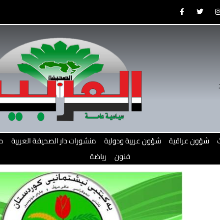
F
T
a
w
c
i
e
t
b
t
o
e
o
r
r
k
-
f
شؤون عراقية
شؤون عربية ودولية
منشورات دار الصحيفة العربية
م
فنون
رياضة