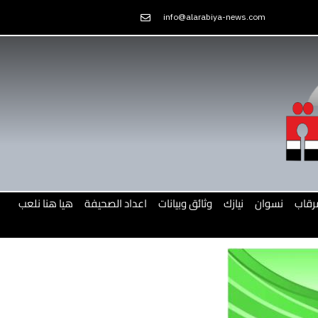
Skip
info@alarabiya-news.com
to
content
رقاب
نسوان
نيازك
وثائق وبيانات
اعداد الصحيفة
هيا هنا نلعب