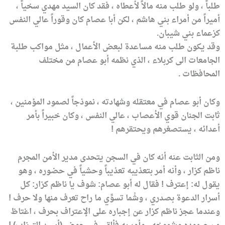
طلباً ، ولو طلب منه مالاً لأعطاه ، فقد كان السيد مهدي سخياً ،
أميراً من أمراء بني هاشم ، لكن أبا عصام كان وقوراً عالي النفس
كزعماء بني شيبان.
وقد يكون طلب منه مساعدة لبعض الأعمال ، مثل مواكب طلبة
الجامعات الى كربلاء ، الذي نظمه أبو عصام من مختلف
المحافظات .
وكان أبو عصام في معتقله وشهادته ، نموذجاً لصمود المؤمنين ،
ثابت الجنان قوي الأعصاب ، عالي النفس ، وكان خبيراً بأمر
أعدائه ، يستصغرهم ويحتقرهم !
ومن الثابت عنه أنه كان في السجن يتحدى مدير الأمن المجرم
ناظم كزار ، وأنه أمر بتعذيبه تعذيباً وحشياً في حضوره ، وهو
يقول له: إعترف ! فقال له أبو عصام: شوف يا ناظم كزار: كل
أسرار الدعوة بصدري ، وشْما تسوِّي ما راح تعرف منها ولا حرف !
وعندما عجز ناظم كزار عن إجباره على الإعتراف بحرف ، اغتاظ