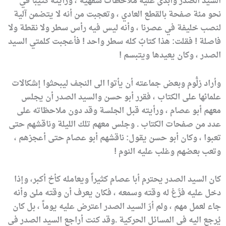
السيد الصدر وأبدى عليه ملاحظات شفهية ، ورأيته كتيباً في
نحو مئة صفحة بالقطع العادي ، وتعجبت من أنه لا يتضمن آلية
لنصب خليفة في عصرنا ، وأنه ليس فيه رأس سطر ولا نقطة ولا
فاصلة ! فقلت: هذا كتابٌ كله سطر واحد ! فأعجبت كلمتي السيد
الصدر ، وكان يعيدها ويتبسم !
وأراد زلُّوم وبعض جماعته أن يأتوا الى النجف ليبحثوا إشكالات
علمائها على الكتاب ، فقرر أبو حسن والسيد الصدر أن يجلس
معهم أبو عصام ، ورأيته قبل الجلسة وقد دون ملاحظاته على
عدد من صفحات الكتاب . وجلس معهم تلك الليلة وناقشهم حتى
تعبوا ، وكان أبو حسن يقول: ناقشهم أبو عصام حتى أعجزهم ،
وتعب بعضهم وغلب عليه النوم !
كان السيد الصدر يحترم أبا عصام كثيراً ويعامله كأخ أكبر، وإذا
دخل عليه فرَّغ له وقته وسمعه ، فكان يعرف أن وقته ملئ وأنه
جاء لعمل مهم ، ولم أرَ السيد الصدر اعترض عليه يوماً ، بل كان
يُرجع اليه في المسائل الحركية .وقد كنت أراجع السيد الصدر في