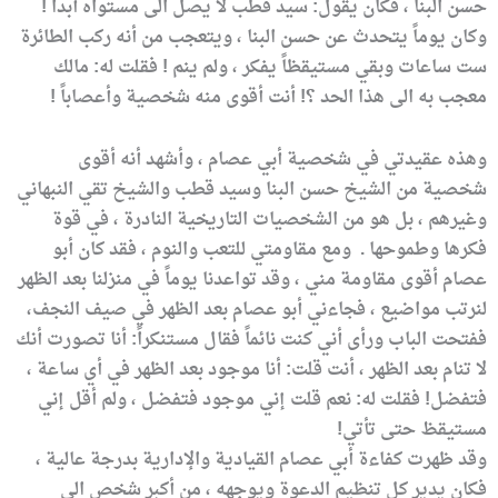
حسن البنا ، فكان يقول: سيد قطب لا يصل الى مستواه أبداً !
وكان يوماً يتحدث عن حسن البنا ، ويتعجب من أنه ركب الطائرة
ست ساعات وبقي مستيقظاً يفكر ، ولم ينم ! فقلت له: مالك
معجب به الى هذا الحد ؟! أنت أقوى منه شخصية وأعصاباً !
وهذه عقيدتي في شخصية أبي عصام ، وأشهد أنه أقوى
شخصية من الشيخ حسن البنا وسيد قطب والشيخ تقي النبهاني
وغيرهم ، بل هو من الشخصيات التاريخية النادرة ، في قوة
فكرها وطموحها . ومع مقاومتي للتعب والنوم ، فقد كان أبو
عصام أقوى مقاومة مني ، وقد تواعدنا يوماً في منزلنا بعد الظهر
لنرتب مواضيع ، فجاءني أبو عصام بعد الظهر في صيف النجف،
ففتحت الباب ورأى أني كنت نائماً فقال مستنكراً: أنا تصورت أنك
لا تنام بعد الظهر ، أنت قلت: أنا موجود بعد الظهر في أي ساعة ،
فتفضل! فقلت له: نعم قلت إني موجود فتفضل ، ولم أقل إني
مستيقظ حتى تأتي!
وقد ظهرت كفاءة أبي عصام القيادية والإدارية بدرجة عالية ،
فكان يدير كل تنظيم الدعوة ويوجهه ، من أكبر شخص الى