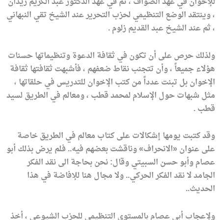
للإخوان في عهد الصواف ، ثم في عهد الدكتور عبد الكريم زيدان
، وينتقد الوضع التنظيمي لحزب التحرير عند الشيخ تقي النبهاني
، ثم عند الشيخ عبد القديم زلوم .
ولذلك حرص على أن تكون في ثقافة الدعوة وتنظيماتها حسنات
هؤلاء جميعاً ، وأن تتجنب نقاط ضعفهم ، فأشبهت ثقافتها ثقافة
الإخوان بل تبنت عدداً من كتب الإخوان للتدريس في حلقاتها ،
مثل شبهات حول الإسلام لمحمد قطب ، ومعالم في الطريق لسيد
قطب .
وقد كتبت يومها إشكالات على كتاب معالم في الطريق خاصة
على عنوان «الانحراف» وناقشت بعضهم فيه.. فلم يرض بذلك أبو
عصام وأبو حسن السبيتي وقال: نحن بحاجة الى نقد الفكر
الجامد لا نقد الفكر الحركي.. ولا مجال هنا للإفاضة في هذا
الحديث..
ولإعجاب أبي عصام بالمستوى التنظيمي للحزب الشيوعي ، أخذ