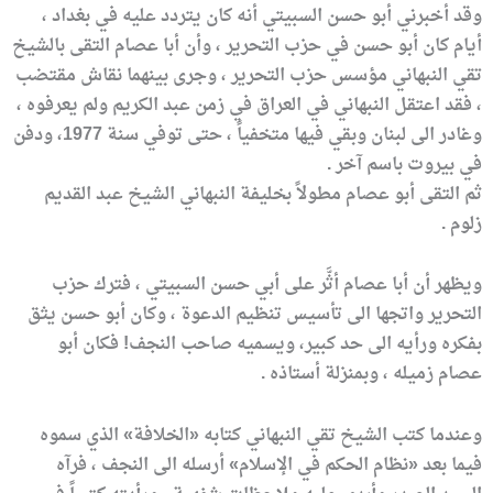
وقد أخبرني أبو حسن السبيتي أنه كان يتردد عليه في بغداد ،
أيام كان أبو حسن في حزب التحرير ، وأن أبا عصام التقى بالشيخ
تقي النبهاني مؤسس حزب التحرير ، وجرى بينهما نقاش مقتضب
، فقد اعتقل النبهاني في العراق في زمن عبد الكريم ولم يعرفوه ،
وغادر الى لبنان وبقي فيها متخفياً ، حتى توفي سنة 1977، ودفن
في بيروت باسم آخر .
ثم التقى أبو عصام مطولاً بخليفة النبهاني الشيخ عبد القديم
زلوم .
ويظهر أن أبا عصام أثَّر على أبي حسن السبيتي ، فترك حزب
التحرير واتجها الى تأسيس تنظيم الدعوة ، وكان أبو حسن يثق
بفكره ورأيه الى حد كبير، ويسميه صاحب النجف! فكان أبو
عصام زميله ، وبمنزلة أستاذه .
وعندما كتب الشيخ تقي النبهاني كتابه «الخلافة» الذي سموه
فيما بعد «نظام الحكم في الإسلام» أرسله الى النجف ، فرآه