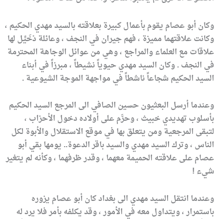
وكان أبو عصام يقوم بأعمال كبيرة بعلاقته بالسيد مهدي الحكيم ،
وكانت علاقتهما مميزة ، فهم جيران في النجف ، وعائلة دْخَيِّل لها
علاقات مع العلماء والمراجع ، وهي من عوائل الوجاهة المحترمة
في النجف . وكان السيد مهدي حيوياً نشيطاً ، مبرزاً في أبناء
السيد الحكيم شجاعاً ناشطاً في مواجهة الموجة الشيوعية .
وعندما أرسل البعثيون حسين الصافي الى المرجع السيد الحكيم
بأسلوب تهديدي خبيث ، وحرَّم على أولاده دخول الأحزاب ،
لتبقى المرجعية ومن يتعلق بها في موقع الاستقلال والأبوة لكل
الناس ، وترك السيد مهدي والسيد باقر الدعوة.. يومها بقي أبو
عصام على علاقته الحميمة معهما ، وقدر ظرفهما ، وكأنه لم يتغير
شيء !
وعندما انتقل السيد مهدي الى بغداد كان أبو عصام يزوره
باستمرار ، ويتداول معه في الأمور ، وقد يكلفه بأمر فلا يرد له