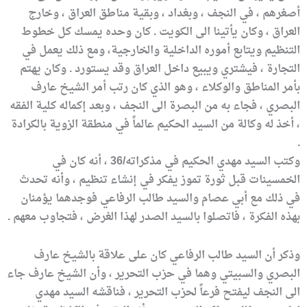
أصغرهم ، في النجف ، وبغداد ، وبقية مناطق العراق ، وخارج
العراق ، وكان يأتينا الى الكويت . كان وحده يمسك كل خطوط
التنظيم ويتابع أموره الداخلية والخارجية، ومع ذلك يعمل في
التجارة ، فيشتري ويبيع داخل العراق وقد يستورد . وكان يهتم
بأمر المناطق والوكلاء ، وهو الذي كان رتب أمر الشيخ عارف
البصري ، فجاء به من البصرة الى النجف ، وبعد إكماله كلية الفقه
، أخذ له وكالة من السيد الحكيم عالماً في منطقة الزوية بالكرادة
.
وكتب السيد مهدي الحكيم في مذكراته/36 ، أنه كان في
الخمسينات قبل ثورة تموز يفكر في إنشاء تنظيم ، وأنه تحدث
في ذلك مع أبي عصام والسيد طالب الرفاعي فوجدهما يؤمنان
بهذه الفكرة ، فاتصلوا بالسيد الصدر لهذا الغرض ، فتجاوب معهم .
وذكر أن السيد طالب الرفاعي كان على علاقة بالشيخ عارف
البصري والسبيتي وهما في حزب التحرير ، وأن الشيخ عارف جاء
الى النجف ليفتح فرعاً لحزب التحرير ، فناقشه السيد مهدي