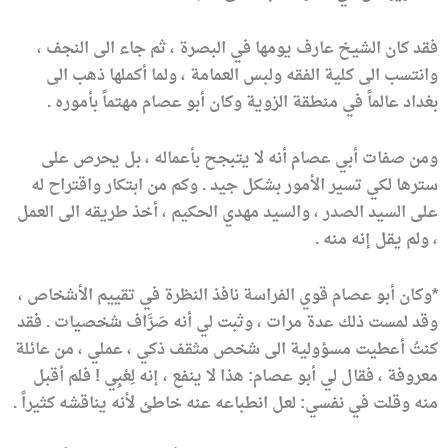
فقد كان الشيخ عارف يومها في البصرة ، ثم جاء الى النجف ،
وانتسب الى كلية الفقه ولبس العمامة ، ولما أكملها ذهب الى
بغداد عالماً في منطقة الزوية وكان أبو عصام مهتماً بأموره .
ومن صفات أبي عصام أنه لا يتبجح بأعماله ، بل يحرص على
سترها لكي تسير الأمور بشكل جيد . وكم من ابتكار واقتراح له
على السيد الصدر ، والسيد مهدي الحكيم ، أخذ طريقه الى العمل
، ولم يقل إنه منه .
*وكان أبو عصام قوي الفراسة نافذ النظرة في تقييم الأشخاص ،
وقد لمست ذلك عدة مرات ، وثبت لي أنه صَرَّاف شخصيات . فقد
كنتُ أعطيت مسؤولية الى شخص مثقف ذكي ، عملي ، من عائلة
معروفة ، فقال لي أبو عصام: هذا لا ينفع ، إنه لِعْبِي ! فلم أقبل
منه وقلت في نفسي: لعل انطباعه عنه خاطئ لأنه يناقشه كثيراً .