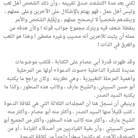
لكني بعد مدة اكتشفت صدق تقييمه ، وأن ذلك الشخص أهل لعب
وليس أهل عمل ، فهو يهتم بالإشكال على الآخرين وعلى عملهم ،
وينقدهم شخصياً لا ليصحح عملهم ، ويُقَيِّمُ الشخص والأمر
بنقطة ضعف فيه ويترك مجموع جوانب قوته ! وكأن هدفه من
عمله أن يثبت للآخرين أنه مصيب وغيره مخطئ ! وهذا هو اللعب
والغرق في الذات !
وقد ظهرت قدرة أبي عصام على الكتابة ، فكتب موضوعات
عديدة للنشرة الداخلية «صوت الدعوة» أولها عن المرحلية
وأهمية المرحلة التغييرية ، وهي نظريته . وكان يراجع ما يكتبه
أبو حسن السبيتي، والشيخ عارف ، وكاتب هذه السطور ، وكذا ما
يكتبه السيد الصدر .
وينبغي أن نسجل هنا أن المجلدات الثلاثة التي هي ثقافة الدعوة
، كتب قليلاً منها السيد الصدر ، وأكثر منه أبو عصام ، وأكثر منه
الشيخ عارف ، وأكثر منه كاتب هذه السطور، وأكثر من الجميع أبو
حسن السبيتي ، وأن بقية القياديين من أصدقاء القيادة ، أو من
الصفوف الأخرى لم يكتبوا سطراً واحداً من ثقافة الدعوة .