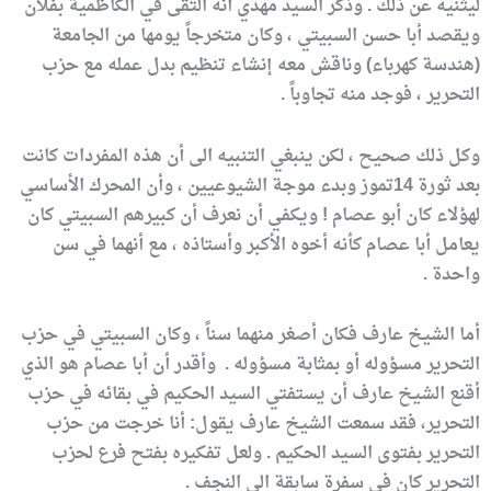
ليثنيه عن ذلك . وذكر السيد مهدي أنه التقى في الكاظمية بفلان
ويقصد أبا حسن السبيتي ، وكان متخرجاً يومها من الجامعة
(هندسة كهرباء) وناقش معه إنشاء تنظيم بدل عمله مع حزب
التحرير ، فوجد منه تجاوباً .
وكل ذلك صحيح ، لكن ينبغي التنبيه الى أن هذه المفردات كانت
بعد ثورة 14تموز وبدء موجة الشيوعيين ، وأن المحرك الأساسي
لهؤلاء كان أبو عصام ! ويكفي أن نعرف أن كبيرهم السبيتي كان
يعامل أبا عصام كأنه أخوه الأكبر وأستاذه ، مع أنهما في سن
واحدة .
أما الشيخ عارف فكان أصغر منهما سناً ، وكان السبيتي في حزب
التحرير مسؤوله أو بمثابة مسؤوله . وأقدر أن أبا عصام هو الذي
أقنع الشيخ عارف أن يستفتي السيد الحكيم في بقائه في حزب
التحرير، فقد سمعت الشيخ عارف يقول: أنا خرجت من حزب
التحرير بفتوى السيد الحكيم . ولعل تفكيره بفتح فرع لحزب
التحرير كان في سفرة سابقة الى النجف .