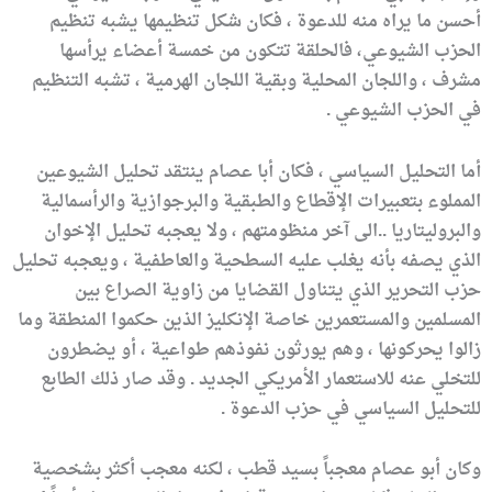
أحسن ما يراه منه للدعوة ، فكان شكل تنظيمها يشبه تنظيم
الحزب الشيوعي، فالحلقة تتكون من خمسة أعضاء يرأسها
مشرف ، واللجان المحلية وبقية اللجان الهرمية ، تشبه التنظيم
في الحزب الشيوعي .
أما التحليل السياسي ، فكان أبا عصام ينتقد تحليل الشيوعين
المملوء بتعبيرات الإقطاع والطبقية والبرجوازية والرأسمالية
والبروليتاريا ..الى آخر منظومتهم ، ولا يعجبه تحليل الإخوان
الذي يصفه بأنه يغلب عليه السطحية والعاطفية ، ويعجبه تحليل
حزب التحرير الذي يتناول القضايا من زاوية الصراع بين
المسلمين والمستعمرين خاصة الإنكليز الذين حكموا المنطقة وما
زالوا يحركونها ، وهم يورثون نفوذهم طواعية ، أو يضطرون
للتخلي عنه للاستعمار الأمريكي الجديد . وقد صار ذلك الطابع
للتحليل السياسي في حزب الدعوة .
وكان أبو عصام معجباً بسيد قطب ، لكنه معجب أكثر بشخصية