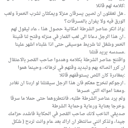
كلامه لهم قائلا:
ـ هل تعقلون ان لصين يسرقان منزلا ويمكثان لشرب الخمرة ولعب
الورق فيه ولا يفران بالمسرقات؟
واذ انكر عناصر الشرطة امكانية حصول هذا ، عاد ليقول لهم:
ـ ان هذا الرجل دعانا الى لعب القمار في منزله وفتح لنا قنينة
الخمر وشغل لنا شريط موسيقى حتى اذا غلبناه اشهر علينا
مسدسه يريد قتلنا.
واقتنع عناصر الشرطة بكلامه وهددوا صاحب القصر بالاعتقال
ان كرر اتصاله بهم وتبديد وقتهم في ترهاته، وحينما هموا
بمغادرة كان اللص يستوقفهم قائلا:
ـ ارجوكم لنخرج معكم فان هذا الرجل سيقتلنا لو اردنا ان نغادر
ومعنا امواله التي خسرها.
ولم يرد عناصر الشرطة طلبه، فانتطروهما حتى حملا ما سرقا
وخرجا بعناية ورعاية وحماية الشرطة.
صديقي الناخب لانك صاحب القصر في الحكاية فاشدد حزامك
جيدا، وتذكر انني سانتظر ان اراك بعد عام وانت تردح ( شكل