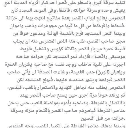
تنفيذ سرقة كبرى بالسطو على قصر احد كبار اثرياء المدينة الذي
يعيش وحده وسرقة خزانته، فاتفقا، وفي الموعد المحدد كان
المتمرس يعالج ابواب القصر بعدة مفاتيح انتهت بهما الى خزانة
فتحاها وافرغاها من كل ما فيها من مجوهرات وذهب واموال.
وبينما اللص المستجد فرح بالغنيمة الهائلة ومذعور خوفا من
مجئ صاحب القصر، طلب منه اللص المتمرس منه ان يجلب
قنينة خمرة من بار القصر وثلاثة كؤوس وتشغيل شريط
موسيقى راقصة ، فازداد ذعر المستجد لكن صرامة صاحبه
اجبرته على تلبية ماطلب ووجد نفسه مع صاحبه يشربان الخمرة
ويلعبان (الورق) جنب الغنيمة، وشاءت الصدفة ان يأتي صاحب
القصر فيراهما ويشهر مسدسه عليهما، فيهلع المستجد لكن
المتمرس يطلب منه تجاهل التهديد والاستمرار باللعب، فيذعن،
ثم يرتعد خوفا مرة اخرى حين يسمع صاحب القصر يهدد
بالاتصال بالشرطة، وصاحبه يأمره بمواصلة اللعب، حتى يدخل
عناصر الشرطة فيخبرهم صاحب القصر باقتحام منزله وسرقة
خزانته من قبل اللصين.
وبينما يوشك عناصر الشرطة على تكبيل اللصين وجه المتمرس