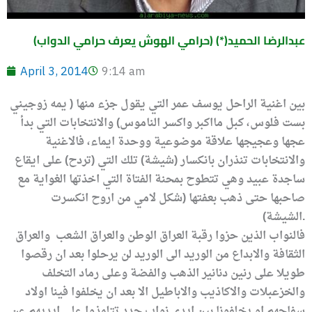
(حرامي الهوش يعرف حرامي الدواب) (*)عبدالرضا الحميد
April 3, 2014
9:14 am
بين اغنية الراحل يوسف عمر التي يقول جزء منها ( يمه زوجيني
بست فلوس، كبل مااكبر واكسر الناموس) والانتخابات التي بدأ
عجها وعجيجها علاقة موضوعية ووحدة ايماء، فالاغنية
والانتخابات تنذران بانكسار (شيشة) تلك التي (تردح) على ايقاع
ساجدة عبيد وهي تتطوح بمحنة الفتاة التي اخذتها الغواية مع
صاحبها حتى ذهب بعفتها (شكل لامي من اروح انكسرت
الشيشة).
فالنواب الذين حزوا رقبة العراق الوطن والعراق الشعب والعراق
الثقافة والابداع من الوريد الى الوريد لن يرحلوا بعد ان رقصوا
طويلا على رنين دنانير الذهب والفضة وعلى رماد التخلف
والخزعبلات والاكاذيب والاباطيل الا بعد ان يخلفوا فينا اولاد
سفاحهم او يخلفونا بين ايدي نواب جدد تتلمذوا على ايديهم عن