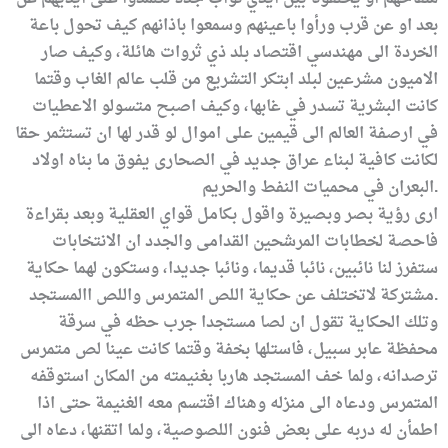
بعد او عن قرب ورأوا باعينهم وسمعوا باذانهم كيف تحول باعة
الخردة الى مهندسي اقتصاد بلد ذي ثروات هائلة، وكيف صار
الاميون مشرعين لبلد ابتكر التشريع من قلب عالم الغاب وقتما
كانت البشرية تسدر في غابها، وكيف اصبح متسولو الاعطيات
في ارصفة العالم الى قيمين على اموال لو قدر لها ان تستثمر حقا
لكانت كافية لبناء عراق جديد في الصحارى يفوق ما بناه اولاد
البعران في محميات النفط والحريم.
ارى رؤية بصر وبصيرة واقول بكامل قواي العقلية وبعد بقراءة
فاحصة لخطابات المرشحين القدامى والجدد ان الانتخابات
ستفرز لنا نائبين، نائبا قديما، ونائبا جديدا، وستكون لهما حكاية
مشتركة لاتختلف عن حكاية اللص المتمرس واللص االمستجد.
وتلك الحكاية تقول ان لصا مستجدا جرب حظه في سرقة
محفظة عابر سبيل، فاستلها بخفة وقتما كانت عينا لص متمرس
ترصدانه، ولما خف المستجد هاربا بغنيمته من المكان استوقفه
المتمرس ودعاه الى منزله وهناك اقتسم معه الغنيمة حتى اذا
اطمأن له دربه على بعض فنون اللصوصية، ولما اتقنها، دعاه الى