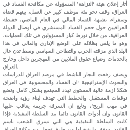
أثار إعلان هيئة ‘النزاهة’ المسؤولة عن مكافحة الفساد في
العراق، وقف نحو مئة موظف كبير عن العمل، بينهم قضاة
وسفراء، بشبهة الفساد المالي في العام الماضي، خفيظة
العراقيين حول حجم الفساد المستشري في أوصال الدولة
العراقية، من خلال تورط كبار المسؤولين في تلك العمليات،
وهو ما يلقي بظلاله على الوضع الإداري والمالي في هذا
البلد الذي مزقته الحرب والتطاحن السياسي وسط تدن عال
بالخدمات وضياع حقوق الملايين من المهجرين داخل وخارج
العراق.
ويصف رفعت النجار الناشط في مرصد العراق للدراسات
والبحوث الإستراتيجية ‘ان الفساد والمحسوبية في العراق
شكلا ازمة عالية المستوى تهدد المجتمع بشكل كامل وتضع
توقعات المستقبل والخطط التي تهدف لبناء رؤية واضحة
في مهب الريح’، وتابع ان السرقة جريمة يعاقب عليها
القانون وان أدوات القانون دائما بيد السلطة التنفيذية فإذا
كانت السلطة التنفيذية هي التي تسرق الشعب باسم
القانون ووفق ما يتيح لها من طرق تجعل من مكانة العراق