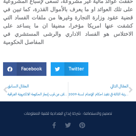
حققت عوائد مالية غير مشروعة، تسعى لإسباغ المشروعية
على تلك العوائد او ما يعرف بالأموال القذرة، كما تبين في
قضية عقود وزارة التجارة وغيرها من ملفات الفساد التي
كشفت عنها امريكا مؤخرا، مضيفا ان ما يساعد على
الاختلاس هو الفساد الاداري والرشى المستشري في
المفاصل الحكومية
Facebook
Twitter
Prev
N
المقال التالي
المقال السابق
العراق في المرتبة الثالثة في تنفيذ احكام الإعدام لسنة 2009
اقرأ ولا تصدق .. الاعلان عن قرب إنجاز الحكومة الالكترونية العراقية
تصميم والاستضافة : شركة إبداع البغدادية لتقنية المعلومات
F
T
P
a
w
i