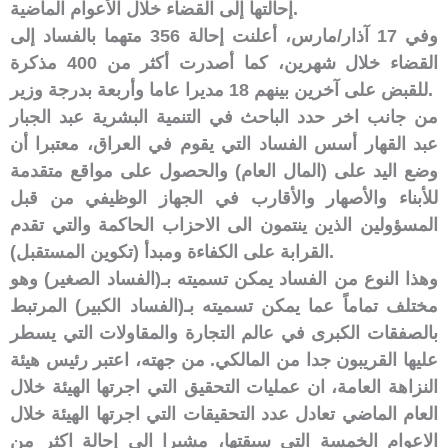
إحالتها إلى القضاء خلال الأعوام الماضية.
وفي 17 آذار/مارس، أعلنت إحالة 356 متهما بالفساد إلى
القضاء خلال شهرين، كما أصدرت أكثر من 400 مذكرة
للقبض على آخرين بينهم 18 مديرا عاما وأربعة بدرجة وزير.
من جانب اخر حدد الباحث في التنمية البشرية عبد الجبار
عبد القهار أسس الفساد التي يقوم في العراق، معتبرا أن
وضع اليد على (المال العام) والحصول على مواقع متقدمة
للأبناء والأصهار والأقارب في الجهاز الوظيفي من قبل
المسؤولين الذين ينتمون الى الاحزاب الحاكمة والتي تقدم
القرابة على الكفاءة ومبدأ (تكوين المستقبل).
وهذا النوع من الفساد يمكن تسميته بـ(الفساد الصغير) وهو
مختلف تماماً عما يمكن تسميته بـ(الفساد الكبير) المرتبط
بالصفقات الكبرى في عالم التجارة والمقاولات التي يسطر
عليها القريبون جدا من المالكي. من جهته، اعتبر رئيس هيئة
النزاهة العامة، ان عمليات التحقيق التي اجرتها الهيئة خلال
العام الماضي تعادل عدد التحقيقات التي اجرتها الهيئة خلال
الاعوام الخمسة التي سبقتها، مشيرا الى إحالة اكثر من