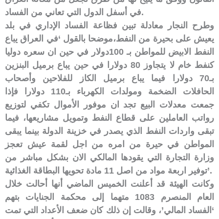
في أسفل الدول التي تعاني من الفساد.
وطرح النجار معادلة تبين فظاعة الفساد الإداري في بلد
يعيش على بحيرة من النفط،موضحا بالقول ‘في العراق يباع
النفط الابيض للمواطن بـ 100دولار في حين ان سعره دوليا
كنفط خام لا يتجاوز 80 دولارا في حين يباع برميل البنزين
بـ70 دولارا فيما يباع برميل الكاز للفلاحين وأصحاب
الحافلات الضخمة ومولدات الكهرباء بـ110 دولارا فإذا
جمعت معدلات البيع تجد ان موفور الأموال تكفي لتوزيع
رواتب العاملين على قطاع النفط وتمويل مشاريعها، فيما
تبقى واردات النفط الذي يصدر في خزينة الدولة بينما يبقى
المواطن في حيرة من امره من اجل لقمة عيش تعجز
وزارة التجارة التي يقودها المالكي الان بشكل مباشر من
توفير اربعة مواد من اصل 11 مادة تحويها البطاقة الغذائية’.
وكانت الهيئة قد أعلنت الخميس الماضي أنها أحالت خلال
العام المنصرم 1083 متهما إلى محكمة الجنايات بتهم
‘الفساد المالي’، وقالت إن ذلك كان ضعف الأعداد التي تمت