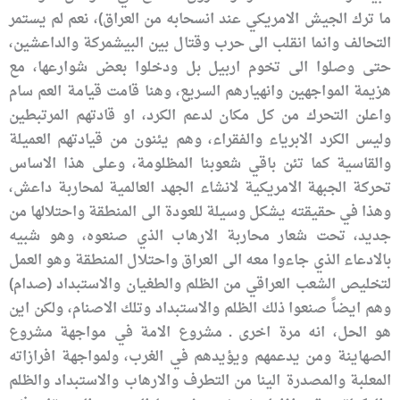
ما ترك الجيش الامريكي عند انسحابه من العراق)، نعم لم يستمر
التحالف وانما انقلب الى حرب وقتال بين البيشمركة والداعشين،
حتى وصلوا الى تخوم اربيل بل ودخلوا بعض شوارعها، مع
هزيمة المواجهين وانهيارهم السريع، وهنا قامت قيامة العم سام
واعلن التحرك من كل مكان لدعم الكرد، او قادتهم المرتبطين
وليس الكرد الابرياء والفقراء، وهم يئنون من قيادتهم العميلة
والقاسية كما تئن باقي شعوبنا المظلومة، وعلى هذا الاساس
تحركة الجبهة الامريكية لانشاء الجهد العالمية لمحاربة داعش،
وهذا في حقيقته يشكل وسيلة للعودة الى المنطقة واحتلالها من
جديد، تحت شعار محاربة الارهاب الذي صنعوه، وهو شبيه
بالادعاء الذي جاءوا معه الى العراق واحتلال المنطقة وهو العمل
لتخليص الشعب العراقي من الظلم والطغيان والاستبداد (صدام)
وهم ايضاً صنعوا ذلك الظلم والاستبداد وتلك الاصنام، ولكن اين
هو الحل، انه مرة اخرى ـ مشروع الامة في مواجهة مشروع
الصهاينة ومن يدعمهم ويؤيدهم في الغرب، ولمواجهة افرازاته
المعلبة والمصدرة الينا من التطرف والارهاب والاستبداد والظلم