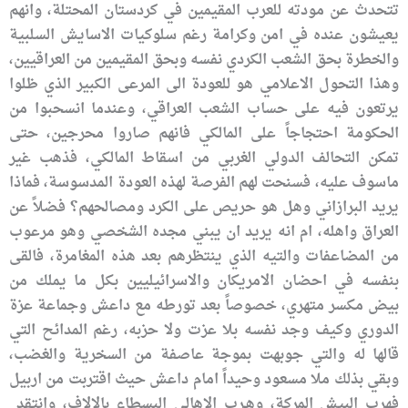
تتحدث عن مودته للعرب المقيمين في كردستان المحتلة، وانهم
يعيشون عنده في امن وكرامة رغم سلوكيات الاسايش السلبية
والخطرة بحق الشعب الكردي نفسه وبحق المقيمين من العراقيين،
وهذا التحول الاعلامي هو للعودة الى المرعى الكبير الذي ظلوا
يرتعون فيه على حساب الشعب العراقي، وعندما انسحبوا من
الحكومة احتجاجاً على المالكي فانهم صاروا محرجين، حتى
تمكن التحالف الدولي الغربي من اسقاط المالكي، فذهب غير
ماسوف عليه، فسنحت لهم الفرصة لهذه العودة المدسوسة، فماذا
يريد البرازاني وهل هو حريص على الكرد ومصالحهم؟ فضلاً عن
العراق واهله، ام انه يريد ان يبني مجده الشخصي وهو مرعوب
من المضاعفات والتيه الذي ينتظرهم بعد هذه المغامرة، فالقى
بنفسه في احضان الامريكان والاسرائيليين بكل ما يملك من
بيض مكسر متهري، خصوصاً بعد تورطه مع داعش وجماعة عزة
الدوري وكيف وجد نفسه بلا عزت ولا حزبه، رغم المدائح التي
قالها له والتي جوبهت بموجة عاصفة من السخرية والغضب،
وبقي بذلك ملا مسعود وحيداً امام داعش حيث اقتربت من اربيل
فهرب البيش المركة، وهـرب الاهالي البسطاء بالالاف، وانتقد