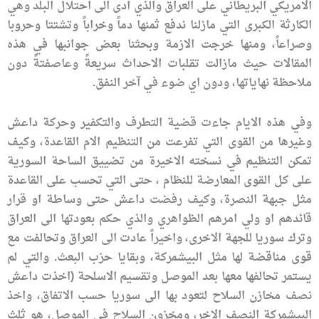
الامريكي البريطاني على العراق والذي ادى الى احتلال البلد وهي
الكارثة الكبرى التي مازلنا ندفع ثمنها دماً وخراباً وتشتتا وحروبا
وصراعاً، ومنها خرجت الازمة وبحثنا بعض جوانبها في هذه
المقالات حيث مازالت تقلبات الاحداث سريعةً وعاصفتةً دون
ملاحظة نهاياتها، ودون اي ضوء في آخر النفق.
وفي هذه الايام جاءت قضية التطرف والتكفير وحركة داعش
وغيرها من القوى التي تفرعت من التنظيم الام القاعدة، وكيف
تمكن التنظيم في نسخته الاخيرة من تضييق الساحة السورية
على كل القوى المعارضة للنظام ، حتى التي تحسب على القاعدة
مثل جبهة النصرة، وكيف رفضت داعش حتى وساطة او قرار
قائدهم او ولي امرهم الظواهري والذي حكم بعودتها الى العراق
وترك سوريا للجهة الاخرى، واخيراً عادت الى العراق وتحالفت مع
قوى مناقضة لها مثل البيشمركة، وبقايا حزب البعث. والتي لم
يستمر تحالفها معها بعد الموصل وتقسيم الاسلحة (اخذت داعش
نصف مخازن السلاح لتعود بها الى سوريا حسب الاتفاق، واخذ
البيشمركة النصف الاخر، ومخزون السلاح في الموصل، هو ثلث