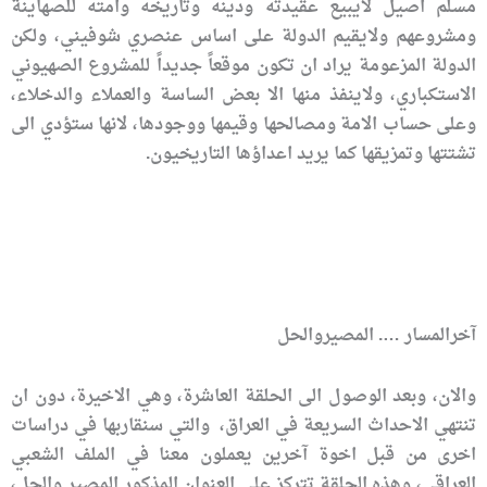
مسلم اصيل لايبيع عقيدته ودينه وتاريخه وامته للصهاينة
ومشروعهم ولايقيم الدولة على اساس عنصري شوفيني، ولكن
الدولة المزعومة يراد ان تكون موقعاً جديداً للمشروع الصهيوني
الاستكباري، ولاينفذ منها الا بعض الساسة والعملاء والدخلاء،
وعلى حساب الامة ومصالحها وقيمها ووجودها، لانها ستؤدي الى
تشتتها وتمزيقها كما يريد اعداؤها التاريخيون.
آخرالمسار …. المصيروالحل
والان، وبعد الوصول الى الحلقة العاشرة، وهي الاخيرة، دون ان
تنتهي الاحداث السريعة في العراق، والتي سنقاربها في دراسات
اخرى من قبل اخوة آخرين يعملون معنا في الملف الشعبي
العراقي، وهذه الحلقة تتركز على العنوان المذكور المصير والحل،