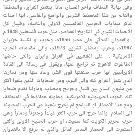
وفي نهاية المطاف وآخر المسار، ماذا ينتظر العراق، والمنطقة
والعالم من هذا المخطط الشرس والواسع والقاسي، انها احداث
تذكر ببدايات الحربين العالميتين الاولى والثانية، وقبيل كل
الاحداث الكبرى في التاريخ المعاصر، مثل حرب فلسطين 1948 م
ـ والعدوان الثلاثي على مصر 1956م، وحرب او نكسة حزيران
1967م، وحرب رمضان تشرين 1973م، والى مقدمات الحرب
الامريكية ـ على الشعبين في العراق وايران، والتي خاضها
الطاغوت الاهوج ثم تراجع عنها، ويقول في رسالة الى القادة
الايرانيين انها حرب صنعتها قوى الشر. وعاد منها ومن دمارها
الذي شمل العراق كله والى اليوم، ومن ضحاياها الذين بلغوا اكثر
من مليون انسان بين قتيل وجريح ومصاب، ومازلنا نقدم ضحايا
تلك الحرب الصهيونية الامريكية، وعاونه عملاؤها في المنطقة،
ومع هذا الاعتذار او التراجع لم يخرج شعبنا من الحرب المجنونة
الى السلام، وانما خرج الى حرب اكثر غباءاً وجنوناً ودماراً وهي
حرب تحرير الكويت كما سميت، او حرب الخليج الاولى والتي
استمرت الى الحصار المدمر القاتل والذي لم يرفع الا بالعدوان