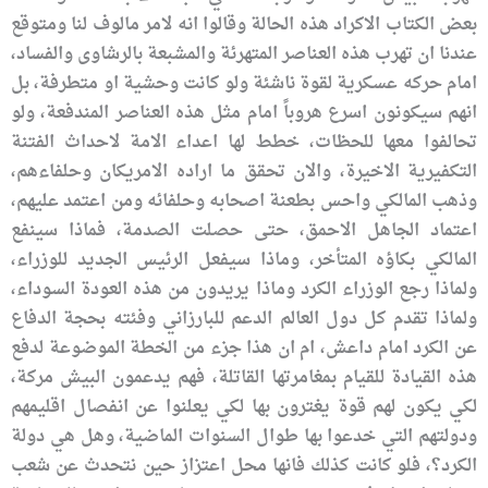
بعض الكتاب الاكراد هذه الحالة وقالوا انه لامر مالوف لنا ومتوقع
عندنا ان تهرب هذه العناصر المتهرئة والمشبعة بالرشاوى والفساد،
امام حركه عسكرية لقوة ناشئة ولو كانت وحشية او متطرفة، بل
انهم سيكونون اسرع هروباً امام مثل هذه العناصر المندفعة، ولو
تحالفوا معها للحظات، خطط لها اعداء الامة لاحداث الفتنة
التكفيرية الاخيرة، والان تحقق ما اراده الامريكان وحلفاءهم،
وذهب المالكي واحس بطعنة اصحابه وحلفائه ومن اعتمد عليهم،
اعتماد الجاهل الاحمق، حتى حصلت الصدمة، فماذا سينفع
المالكي بكاؤه المتأخر، وماذا سيفعل الرئيس الجديد للوزراء،
ولماذا رجع الوزراء الكرد وماذا يريدون من هذه العودة السوداء،
ولماذا تقدم كل دول العالم الدعم للبارزاني وفئته بحجة الدفاع
عن الكرد امام داعش، ام ان هذا جزء من الخطة الموضوعة لدفع
هذه القيادة للقيام بمغامرتها القاتلة، فهم يدعمون البيش مركة،
لكي يكون لهم قوة يغترون بها لكي يعلنوا عن انفصال اقليمهم
ودولتهم التي خدعوا بها طوال السنوات الماضية، وهل هي دولة
الكرد؟، فلو كانت كذلك فانها محل اعتزاز حين نتحدث عن شعب