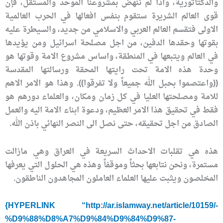
والدكتاتورية، واذا لم ننهض بمشروعنا الموحد والمستقل، فإن
قوى العالم الشريرة ستقوم بنفس افعالها في الحرب العالمية
الاولى فتقسم العالم العربي والاسلامي من جديد، والسيطرة عليه
بقوتها وحقدها الدفين، من اجل مصلحة اسرائيل ومن يؤيدها
في العالم ويتبعها في المنطقة، واساس مشروع الامة وقوتها هو
وحدة هذه الامة تحت رايتها المحقة ورسالتها المقدسة
((واعتصموا بحبل الله جميعاً ولا تفرقوا)). وهذا هو الامر الاهم
للامة ومصلحتها العليا في كل زمان ومكان، والعلماء دورهم هو
فقط في تحقيق هذا الامر العظيم، ودعوة ابناء الامة اليه والعمل
الصادق من اجل تحقيقه، حتى نصل الى النصر النهائي باذن الله.
هذه هي تقلبات الاحداث السريعة في العراق وهي مازالت
مستمرة، ونحن نتابعها بحثاً وموقفاً وهذه هي الحلول التي يعرفها
المخلصون ويثبت عليها العلماء العاملون المجاهدون الناطقون.
{HYPERLINK “http://ar.islamway.net/article/10159/-
%D9%88%D8%A7%D9%84%D9%84%D9%87-