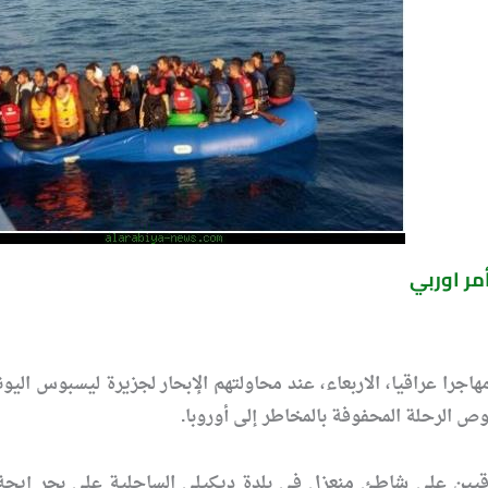
تجز خفر السواحل في تركيا 40 مهاجرا عراقيا، الاربعاء، عند محاولتهم الإبحار لجزي
ص الرحلة المحفوفة بالمخاطر إلى أوروبا.
يين على شاطئ منعزل في بلدة ديكيلي الساحلية على بحر إيجة في