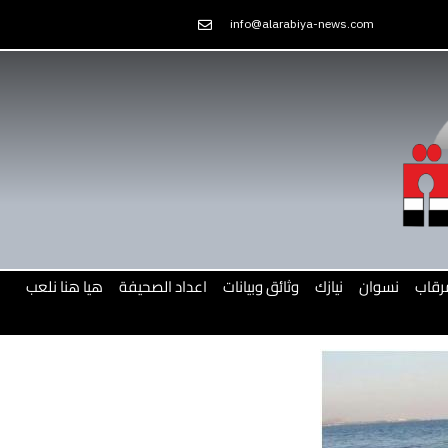
Skip
info@alarabiya-news.com
to
content
رقاب
نسوان
نيازك
وثائق وبيانات
اعداد الصحيفة
هيا هنا نلعب