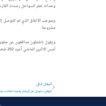
وحدات خفر السواحل رصدت القارب 
وبموجب الاتفاق الذي تم التوصل إليه
مشروعة.
ويقول ناشطون مدافعون عن حقوق ال
أمس الاثنين الماضي أُعيد 202 شخص غالبيتهم من باكستان من اليونان.
Next
المقال التالي
البولاني يدعو الى حل البرلمان واجراء انتخابات نياب
P