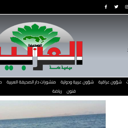
F
T
a
w
c
i
e
t
b
t
o
e
o
r
r
k
-
f
شؤون عراقية
شؤون عربية ودولية
منشورات دار الصحيفة العربية
م
فنون
رياضة