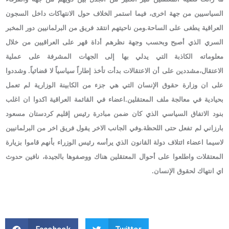
السياسيين من جهة اخرى، فيما استمر الخلاف حول الانتهاكات داخل السجون
العراقية يطغى على الساحة.ومن ناحيتهم انتقد فريق من البرلمانيين دور المخبر
السري الذي أصبح وبحسب وجهة نظرهم أداة قهر على العراقيين من خلال
معلوماته الكاذبة التي يدلي بها إلى الجهات المشرفة على عملية
الاعتقال،مشددين على أن الاعتقالات بدأت تأخذ إطاراً سياسياً لا قضائياً. وشددوا
على ان وزارة حقوق الإنسان التي هي جزء من الكابينة الوزارية لم تعمل
بحيادية في معالجة ملف المعتقلين.اعضاء في القائمة العراقية اكدوا ان اغلب
بنود الاتفاق السياسي الذي كان ضمن مبادرة رئيس إقليم كردستان مسعود
بارزاني لم تفعل حتى اللحظة.وفي الجانب الاخر يقول فريق اخر من البرلمانيين
لاسيما اعضاء ائتلاف دولة القانون الذي يرأسه رئيس الوزراء بأنهم قاموا بزيارة
المعتقلات واطلعوا على أحوال المعتقلين هناك ووصفوها بالجيدة، نافين حدوث
اي انتهاك لحقوق الإنسان.