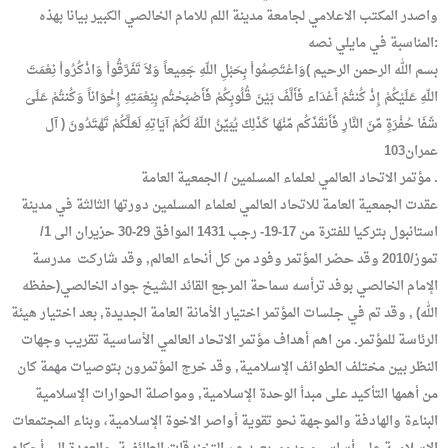
واصدر المكتب الاعلامي لجامعة مدينة اللم للامام الخالصي الكبير بيانا بهذه
المناسبة في مايلي نصه:
بسم الله الرحمن الرحيم )وَاعْتَصِمُواْ بِحَبْلِ اللّهِ جَمِيعاً وَلاَ تَفَرَّقُواْ وَاذْكُرُواْ نِعْمَتَ
اللّهِ عَلَيْكُمْ إِذْ كُنتُمْ أَعْدَاء فَأَلَّفَ بَيْنَ قُلُوبِكُمْ فَأَصْبَحْتُم بِنِعْمَتِهِ إِخْوَاناً وَكُنتُمْ عَلَىَ
شَفَا حُفْرَةٍ مِّنَ النَّارِ فَأَنقَذَكُم مِّنْهَا كَذَلِكَ يُبَيِّنُ اللّهُ لَكُمْ آيَاتِهِ لَعَلَّكُمْ تَهْتَدُونَ ( آل
عمران103
مؤتمر الاتحاد العالمي لعلماء المسلمين / الجمعية العامة .
عقدت الجمعية العامة للاتحاد العالمي لعلماء المسلمين دورتها الثالثة في مدينة
استانبول بتركيا للفترة من 17-19- رجب 1431 الموافق 29-30 حزيران الى 1/
تموز/2010 وقد حضر المؤتمر وفود من كل أنحاء العالم, وقد شاركت مدرسة
الإمام الخالصي بوفد ترأسه سماحة المرجع القائد الشيخ جواد الخالصي(حفظه
الله) , وقد تم في جلسات المؤتمر اختيار الأمانة العامة الجديدة, بعد اختيار هيئة
الرئاسة للمؤتمر. من اهم أهداف مؤتمر الاتحاد العالمي الأساسية تقريب وجهات
النظر بين مختلف الطوائف الإسلامية, وقد خرج المؤتمرون بتوصيات مهمة كان
من أهمها التأكيد على مبدأ الوحدة الإسلامية, ومواصلة الحوارات الإسلامية
البناءة والهادفة والموجهة نحو تقوية أواصر الاخوة الإسلامية، وبناء المجتمعات