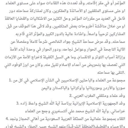
المؤتمر أو في مقر إقامته, وقد تعددت هذه اللقاءات سواء على مستوى العلماء
او على مستوى المثقفين او الأساتذة والمفكرين, وكان لمشاركة سماحته دور
فاعل في العديد من مقررات المؤتمر وحل الكثير من الاشكاليات والقضايا العالقة
او من خلال مناقشة أطروحات بعض المتكلمين, وقد لاقى هذا الموقف من قبل
المشاركين ترحيباً واسعاً, واشادة عالية بالدور الكبير والمؤثر الذي قام به
سماحته, وقد عرض سماحة الشيخ جواد الخالصي شرحاً كاملاً ومفصلاً عن
الآلية الناجحة في الحوار وعوامل نجاحه، ودور الحوار في وحدة أبناء الأمة
وإزالة أسباب التوتر و الانقسام, وما هي السبل الكفيلة لاخراج الأمة من الأزمات
التي تعصف بها بتحريض من أعداء الإسلام للنيل منه, وكان من ابرز الوفود التي
التقى بها سماحته.
1. مجموعة من العلماء والباحثين الإسلاميين في الشأن الإسلامي في كل من
سوريا والأردن وموريتانيا وأوكرانيا والباكستان واليمن
2. وفد علماء ومثقفي المغرب العربي
3. وفد الجمهورية الإسلامية الإيرانية برئاسة آية الله الشيخ واعظ زاده
خراساني. وآية الله الشيخ محمد علي ألتسخيري وجمع من العلماء
4. اللقاء بمجموعة علمائية من المملكة العربية السعودية من أهالي الحجاز ونجد
والاحساء والقطيف(المنطقة الشرقية) منهم الشيخ حسن الصفار والشيخ فوزي