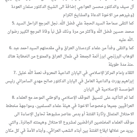
آل سيف والدكتور محسن العواجي إضافة الى الشيخ الدكتور سلمان العودة
وغيرهم من الاخوة الدعاة والمشايخ الكرام)
5. كما التقى سماحة السيد الحجة علي فضل الله. نجل المرجع الراحل السيد
محمد حسين فضل الله ولأكثر من مرة وذلك قبل نبأ وفاة المرجع الكبير رضوان
الله عليه.
6. كما والتقى وفداً من علماء كردستان العراق وفي مقدمتهم السيد احمد عبد
الوهاب البرزنجي ابرز أئمة الجمعة في شمال العراق والممنوع من الخطابة هناك
منذ مدة طويلة.
7. اللقاء بإمام المركز الإسلامي في اليابان الداعية المعروف نعمة الله خليل
إبراهيم يورت والداعية العامل في اليابان الدكتور صالح مهدي السامرائي رئيس
المؤسسة الإسلامية في اليابان
8. كما تم التأكيد على تنسيق الموقف الإسلامي والوطني الموحد مع العلماء
العراقيين جميعا وخصوصاً الاخوة في هيئة علماء المسلمين، ومواجهة مخطط
الاحتلال المتمثل بإثارة الفتنة أو بدس عناصر مشبوهة تحاول الإساءة الى
موقف العلماء المخلصين الرافضين لمشروع الاحتلال وهيمنته الجائرة, والتي
يريد من خلالها ايقاع الفتنة بين أبناء الشعب العراقي, وأبناء الأمة في كل مكان.