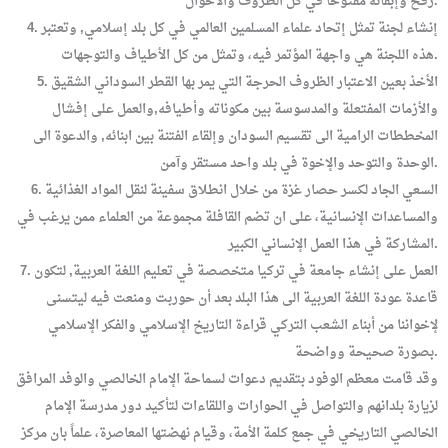
رفح وإبقائه مفتوحاً في كل الظروف والأحوال.
4. إنشاء لجنة تمثل إتحاد علماء المسلمين العالمي في كل بلد إسلامي, وتعتبر
هذه اللجنة هي واجهة المؤتمر فيه، وتمثل من كل الأطياف والتوجهات.
5. الأخذ بعين الاعتبار الظروف الحرجة التي يمر بها القطر السوداني الشقيق
والأزمات المفتعلة والمدسوسة بين مكوناته وأطيافه,والعمل على إفشال
المخططات الرامية الى تقسيم السودان وإلقاء الفتنة بين ابنائه, والدعوة الى
الوحدة والتوحد والإخوة في بلد واحد مستقر وآمن.
6. السعي الجاد لكسر حصار غزة من خلال انطلاق سفينة لنقل المواد الغذائية
والمساعدات الإنسانية، على ان تضم القافلة مجموعة من العلماء ممن يرغب في
المشاركة في هذا العمل الإنساني الكبير.
7. العمل على إنشاء جامعة في تركيا متخصصة في تعليم اللغة العربية, لتكون
قاعدة عودة اللغة العربية الى هذا البلد بعد أن حوربت ومنعت فيه ليتسنى
لإخواننا من أبناء الشعب التركي قراءة التاريخ الإسلامي والفكر الإسلامي
بصورة صحيحة وواضحة.
وقد قامت معظم الوفود بتقديم دعوات لسماحة الإمام الخالصي والوفد المرافق
لزيارة بلدانهم والتواصل في الحوارات واللقاءات لتأكيد دور مدرسة الإمام
الخالصي التاريخي في جمع كلمة الأمة، وقيام نهضتها المعاصرة، علماً بان مركز