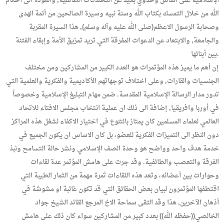
الإسلامية على أساس وحدوي بعيد عن التخندقات الطائفية, والعودة الى أحكام
الله من خلال التمسك بكتاب الله وسنة نبيه وسيرة الصالحين من أئمة الهدى
وصحابة الرسول الاعظم(صلى الله عليه وآله وسلم), هذا السيرة المقربة
والجامعة, والابتعاد عن الدعوات المفرقة التي تريد تمزيق الأمة وإبقاء الفتنة
بين أبنائها.
إن أهم ما يميز هذه المؤتمرات هو العدد الكبير من المشاركين ومن مختلف
الجنسيات والقارات, وعلى اختلاف توجهاتهم الأكاديمية والفكرية والعلمية التي
تدور مدار الرسالة الإسلامية المقدسة. ضمن مهام التبليغ الإسلامية وخصوصاً
في أوربا وافريقيا, إضافة الى ذلك ان عملية انتخاب مجلس الافتاء للاتحاد
العالمي لعلماء المسلمين كان يمتاز بالتنوع في اختيار الاكفاء لشغل هذه المراكز
دون النظر الى التميزات الفكرية للعضو، بل كان الاساس ان يكون الجميع في
خدمة هدف واحد وواضح هو وحدة الصف الإسلامي ونشر حالة التسامح ونبذ
الفرقة والتعصب والطائفية. وقد جرت على هامش المؤتمر عدة لقاءات
وحوارات بين أعضائه، وتعد هذه اللقاءات ثمرة مهمة من الثمار الطيبة التي
اقتطفها المؤتمرون لبيان بعض الحقائق التي قد تكون غائبة او مشوشة في
أذهان الآخرين, هذا وقد التقى سماحة الاخ المرجع القائد الشيخ جواد
الخالصي((حفظه الله)) بعدد كبير من المشاركين سواء كان ذلك على هامش