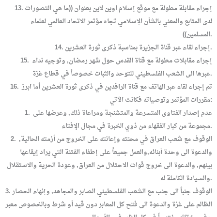
13. إجراء مقابلة مطولة مع موقع إسلام اوين لاين بعنوان ((ما هي التصورات
لدى المتابع والمعني بالشأن الإسلامي تجاه مؤتمر الاتحاد العالمي لعلماء
المسلمين)).
14. إجراء لقاء عبر قناة الجزيرة بمناسبة ذكرى ثورة العشرين.
15. إجراء مقابلات مطولة مع قناة القدس حول شهر رمضان, وتوجيه نداء
عبرها الى الشعب الفلسطيني للتوحد والثبات خصوصاً في قطاع غزة.
16. تم إجراء لقاء عبر الهاتف مع قناة الرافدين في ذكرى ثورة العشرين أما ابرز
مقررات المؤتمر وتوصياته فكانت الآتي:
1. عدم إصدار الفتاوى المتسرعة والمتشنجة ومراعاة ذلك, وعرضها على
مجموعة من كبار الفقهاء من ذوي الخبرة في مجال الإفتاء.
2. الوقوف مع شعب العراق في محنته وإعانته على الخروج من أزمته الحالية,
والدعوة الى وحدة أبنائه,والعمل جميعاً على إطفاء الفتنة التي يراد إيقاعها
بينهم, والدعوة الى خروج قوات الاحتلال من العراق, وعودة الحرية والاستقلال
والسيادة الكاملة له.
3. الوقوف جنباً الى جنب مع الشعب الفلسطيني الصابر والمجاهد, وإنهاء الحصار
الظالم على غزة والدعوة الى فتح كل المعابر دون قيد أو شرط وبالخصوص معبر