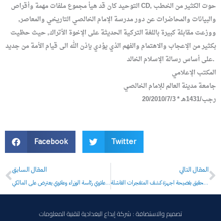
التوحيد كان قد هيأ مجموع ملفات مهمة وأقراص CD, حوت الكثير من الخطب
والبيانات والمحاضرات عن دور مدرسة الإمام الخالصي التاريخي والمعاصر,
ووزعت مقابلة كبيرة باللغة التركية الحديثة على الإخوة الأتراك, حيث حظيت
بكثير من الإعجاب والاهتمام والفهم الذي يؤدي بإذن الله الى قيام الأمة من جديد
على أساس رسالة الإسلام الخالد.
المكتب الإعلامي
جامعة مدينة العالم للإمام الخالصي
20/رجب/1431هـ * 2010/7/3
Facebook
Twitter
Prev
N
المقال التالي
المقال السابق
مسؤول نزاهي يطل 585 مليون دينار مقابل غلق التحقيق بفضيحة اجهزة كشف المتفجرات الفاشلة
المالكي لا يعترض على تولي علاوي رئاسة الوزراء وعلاوي يعترض على المالكي
تصميم والاستضافة : شركة إبداع البغدادية لتقنية المعلومات