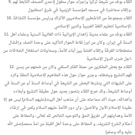
9. اللقاء بوفد من شيعة تركيا وإجراء حوار مطول لإحدى الصحف التابعة لهم
وإلقاء محاضرة في مسجد المؤسسة الزينبية في شرق اسطنبول.
10. اللقاء بمجموعة من الناشطين الإسلاميين الأتراك ورئيس مؤسسة الكشافة
الإسلامية لتعليم اللغة العربية والدين الإسلامي.
11. اللقاء بوفد من علماء مدينة زاهدان الإيرانية ذات الغالبية السنية وعلماء أهل
السنة في إيران, وكان من ابرز نقاط الحوار التأكيد على وحدة الصف وإفشال
مخططات الفرقة وإلقاء الفتنة بين أبناء الأمة, ومحاولات استغلال الخلافات من
اجل ضرب الدول الإسلامية.
12. اللقاء مع بعض المفكرين من حملة الفكر السلفي وكان من ضمنهم من يسئ
فهم التشيع ويخطئه، وجرى حوار حول هذه المفاهيم الإسلامية الحقة والرد
على الشبهات التي ينشرها البعض عن الشيعة في أوساط السنة أو عن السنة في
أوساط الشيعة, وقد خرج اللقاء بتصور جديد حول حقيقة التشيع وأبعاده
وأهدافه، حيث أكد سماحته على أن مذهب أهل البيت(عليهم السلام) ليس هو إلا
عقيدة الإسلام الأول والأصيل، وان دور الأئمة عليهم السلام يكمن في إرشاد
الأمة وهدايتهم الى طريق الحق والتوحيد الخالص لله تعالى، والحفاظ على
أحكام الشرع الشريف, و الحفاظ على وحدة أهل القبلة من امة محمد(صلى الله
عليه وآله وسلم)