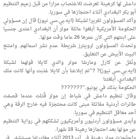
داعش لها كرهينة تعرضت للاغتصاب مرارا من قبل زعيم التنظيم
أبو بكر البغدادي أثناء احتجازها في سوريا.
وأكد المسؤولون تقريرا لشبكة (ايه.بي.سي نيوز) قال إن مسؤولي
الحكومة الأمريكية أبلغوا عائلة مولر أن البغدادي اعتدى جنسيا
على ابنتهم التي كان عمرها 26 عاما وقت موتها.
وتحدث المسؤولون لرويترز شريطة عدم نشر اسمائهم. وامتنع
البيت الأبيض عن التعليق.
ونُقل عن كارل ومارشا مولر والدي كايلا قولهما لشبكة
(ايه.بي.سي نيوز)? ?”تم إبلاغنا بأن كايلا عُذبت وأنها كانت ملك
البغدادي. أبلغتنا
الحكومة بذلك في يونيو.”???????
وقال تنظيم داعش في شباط إن مولر قُتلت عندما قصفت
طائرات أردنية مقاتلة مبنى كانت محتجزة فيه خارج الرقة وهي
أحد معاقل التنظيم في سوريا.
وأبدى مسؤولون أردنيون وأمريكيون تشككهم في رواية التنظيم
عن موتها بعد احتجازها رهينة 18 شهرا.
واحتُجزت مولر رهينة في آب 2013 أثناء مغادرتها مستشفى في