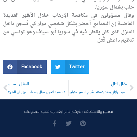
حلب بشمال سوريا.
وقال مسؤولون في مكافحة الإرهاب خلال الأشهر العديدة
الماضية إن البغدادي أحضر بشكل شخصي مولر كي تُسجن داخل
المنزل الذي كان يقطن فيه في سوريا أبو سياف وهو تونسي من
تنظيم داعش قُتل
Facebook
Twitter
Prev
N
المقال التالي
المقال السابق
مجلس شورى الطاغية مسعود بارازاني يمدد رئاسته للاقليم لعامين مقبلين
مصارف تشتري ارشيف مقبرة لتحول اموال باسماء الموتى الى الخارج
تصميم والاستضافة : شركة إبداع البغدادية لتقنية المعلومات
F
T
P
a
w
i
c
i
n