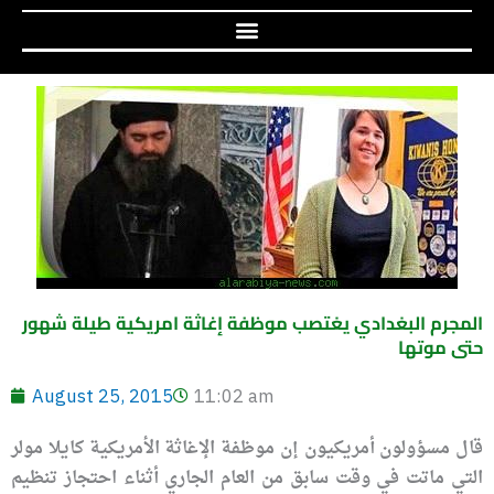
المجرم البغدادي يغتصب موظفة إغاثة امريكية طيلة شهور
حتى موتها
August 25, 2015
11:02 am
قال مسؤولون أمريكيون إن موظفة الإغاثة الأمريكية كايلا مولر
التي ماتت في وقت سابق من العام الجاري أثناء احتجاز تنظيم