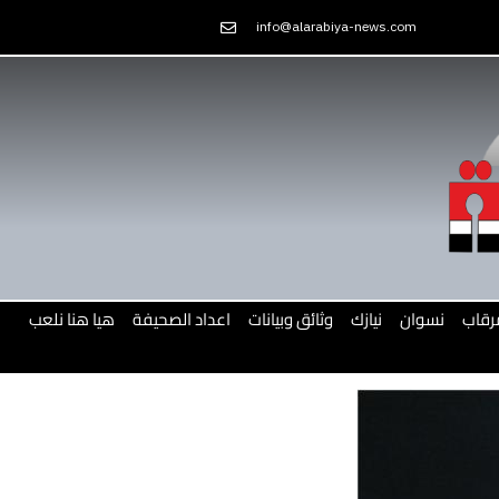
Skip
info@alarabiya-news.com
to
content
رقاب
نسوان
نيازك
وثائق وبيانات
اعداد الصحيفة
هيا هنا نلعب