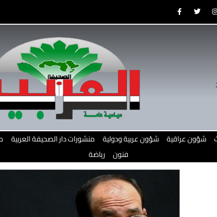
F
T
a
w
c
i
e
t
b
t
o
e
o
r
r
k
-
f
شؤون عراقية
شؤون عربية ودولية
منشورات دار الصحيفة العربية
م
فنون
رياضة