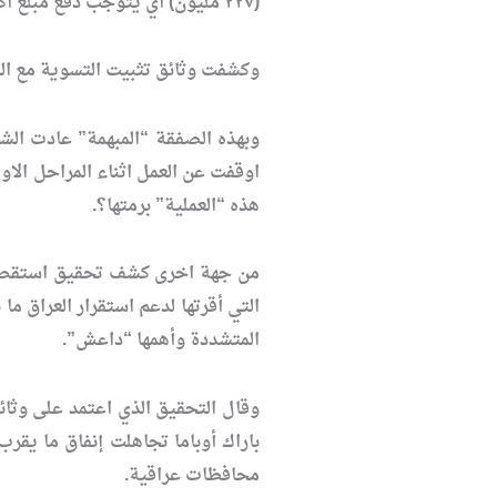
(٢٢٧ مليون) أي يتوجب دفع مبلغ أكثر من مئة وسبعين مليون دولار لشركة نوروزتيل”.
وكشفت وثائق تثبيت التسوية مع الشر
وبهذه الصفقة “المبهمة” عادت ال
اوقفت عن العمل اثناء المراحل الا
هذه “العملية” برمتها؟.
من جهة اخرى كشف تحقيق استقصائي
المتشددة وأهمها “داعش”.
وقال التحقيق الذي اعتمد على وثا
محافظات عراقية.