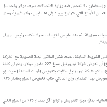
تثماري، لا تتحمل فيه وزارة الاتصالات صرف دولار واحد، بل
هو مسؤولية الجهة المستثمرة التي تتحمل كافة كلف إنشاء المشروع، وبعد الإنتهاء من إكمال المشروع تتحقق الأرباح التي تتراوح بين ٥ إلى ١٥ مليون دولار شهرياً، ومنها
سباب مجهولة، ثم بعد عام من الايقاف، تحرك مكتب رئيس الوزراء
عة”.
نفس الشروط السابقة، حيث شكل المالكي لجنة للتسوية مع الشركة
فتم الإتفاق على تعويضهم بمبلغ يتجاوز المئة وسبعون مليون دولار حيث كان تقرير شركة (أرنست يونغ) أن تعوض شركة نوروزتيل بمبلغ 227 مليون دولار، رغم ان كلفة
وع، ولكن شركة نوروزتيل طالبت بتعويض (فوات المنفعة) حيث إن
الوارد السنوي يتراوح بين ستين مليون إلى مئة وثمانين مليون دولار، لذلك صدر تقرير إرنست يونغ التعويض بهذا المقدار، وإن المالكي طلب تخفيض المبلغ بمقدار ٢٥٪،
وولفت الى ان “المالكي صدق على كافة مقررات لجنة التسوية، وأصدر كتاباً من مكتبه موجهاً إلى وزارة المالية، بدفع مبلغ التعويض والبالغ أقل بمقدار ٢٥٪ من المبلغ الكلي