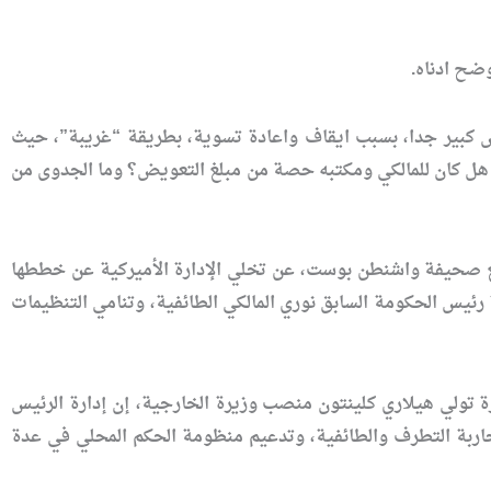
وضح ادناه.
 كبير جدا، بسبب ايقاف واعادة تسوية، بطريقة “غريبة”، حيث
ي، هل كان للمالكي ومكتبه حصة من مبلغ التعويض؟ وما الجدوى من
ع صحيفة واشنطن بوست، عن تخلي الإدارة الأميركية عن خططها
 الكامل في ديسمبر 2011، مما تسبب في تعزيز سياسة رئيس الحكومة السابق نوري المالكي الطائفية، وتنامي التنظيمات
 تولي هيلاري كلينتون منصب وزيرة الخارجية، إن إدارة الرئيس
رامج أميركية مدنية لمحاربة التطرف والطائفية، وتدعيم منظومة الحكم المحلي في عدة