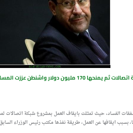
المالكي يوقف مشروعا لشركة اتصالات ثم يمنحها 170 
 اغرب صفقات الفساد، حيث تمثلت بايقاف العمل بمشروع شبكة اتصالات 
، بسبب ايقافها عن العمل، طريقة نفذها مكتب رئيس الوزراء السابق ن