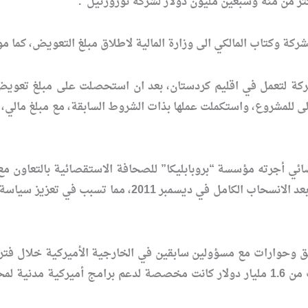
كة وكتاب المالكي الى وزارة المالية لاطلاق مبلغ التعويض، كما م
شركة لتعمل في اقليم كردستان، بعد ان استحصلت على مبلغ تعويض
ولى للمشروع، واستكملت عملها بذات الشروط السابقة، مع مبلغ مال
 أجرته مؤسسة “بروبابليكا” للصحافة الاستقصائية بالتعاون م
التي أقرتها لدعم استقرار العراق ما بعد الانسحاب
ئق وحوارات مع مسؤولين سابقين في الخارجية الأميركية خلال فترة
باراك أوباما تجاهلت إنفاق ما يقرب من 1.6 مليار دولار كانت مخصصة لدعم ب