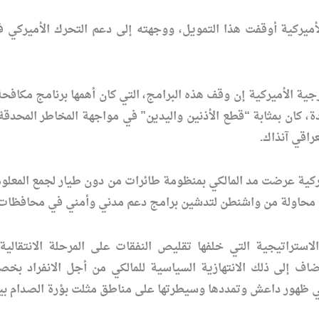
أميركية أوقفت هذا التمويل، ووجهته إلى دعم التحرك الأميركي في
جية الأميركية إن وقف هذه البرامج، التي كان أهمها برنامج مكاف
كان بمثابة “قطع الأذنين واليدين” في مواجهة المخاطر المحدقة ا
راقي آنذاك.
كية عرضت مد المالكي بمنظومة طائرات من دون طيار لجمع المعلوم
ي محاولة من واشنطن لتدشين برامج دعم مدني وأمني في محافظات 
ستراتيجية التي خلفها تقليص النفقات على المرحلة الانتقالية
ضاف إلى ذلك الانتهازية السياسية للمالكي من أجل الانفراد بخ
 ظهور داعش وتمددها وسيطرتها على مناطق مثلت بؤرة الصدام بين 