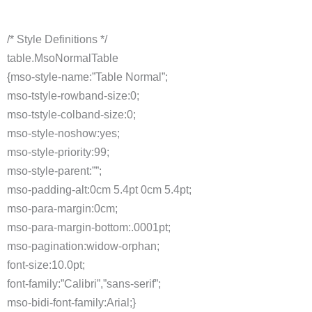
/* Style Definitions */
table.MsoNormalTable
{mso-style-name:”Table Normal”;
mso-tstyle-rowband-size:0;
mso-tstyle-colband-size:0;
mso-style-noshow:yes;
mso-style-priority:99;
mso-style-parent:””;
mso-padding-alt:0cm 5.4pt 0cm 5.4pt;
mso-para-margin:0cm;
mso-para-margin-bottom:.0001pt;
mso-pagination:widow-orphan;
font-size:10.0pt;
font-family:”Calibri”,”sans-serif”;
mso-bidi-font-family:Arial;}