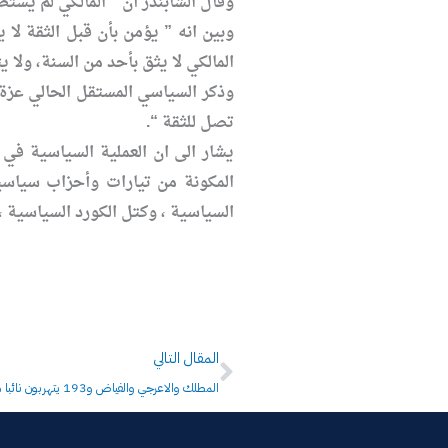
وقال الشابندر أن ” المالكي لم يس
وبين انه ” يؤمن بأن قبل الثقة لا
المالكي لا يثق بأحد من السنة، ولا 
وذكر السياسي المستقل الحالي عزة 
تصل للثقة “.
يشار الى ان العملية السياسية في
المكونة من تيارات وأحزاب سياسي
السياسية ، وكتل الكورد السياسية ،
Next
المقال التالي
المطلك والاعرجي والفياض و193 يتهربون نائبا من كشف ذممهم المالية للنزاهة