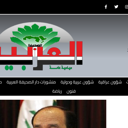
F
T
a
w
c
i
e
t
b
t
o
e
o
r
r
k
-
f
شؤون عراقية
شؤون عربية ودولية
منشورات دار الصحيفة العربية
م
فنون
رياضة