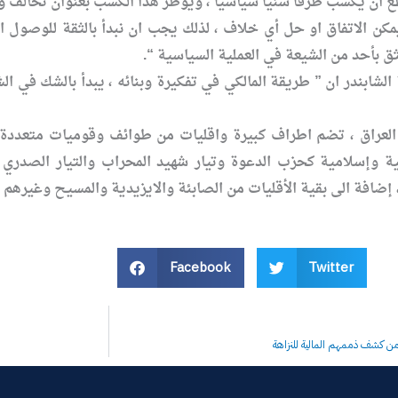
تطع ان يكسب طرفآ سنيآ سياسيآ ، ويؤطر هذا الكسب بعنوان تحالف و
 يمكن الاتفاق او حل أي خلاف ، لذلك يجب ان نبدأ بالثقة للوصو
يثق بأحد من الشيعة في العملية السياسية “.
الشابندر ان ” طريقة المالكي في تفكيرة وبنائه ، يبدأ بالشك في ا
 العراق ، تضم اطراف كبيرة واقليات من طوائف وقوميات متعددة
ة وإسلامية كحزب الدعوة وتيار شهيد المحراب والتيار الصدري 
 إضافة الى بقية الأقليات من الصابئة والايزيدية والمسيح وغيرهم .
Facebook
Twitter