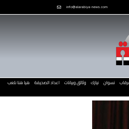
Skip
info@alarabiya-news.com
to
content
رقاب
نسوان
نيازك
وثائق وبيانات
اعداد الصحيفة
هيا هنا نلعب