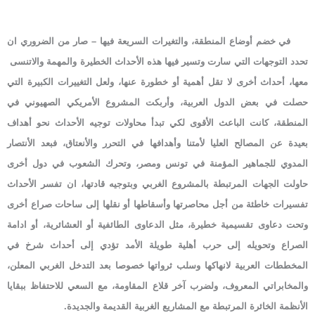
في خضم أوضاع المنطقة، والتغيرات السريعة فيها – صار من الضروري ان
تحدد التوجهات التي سارت وتسير فيها هذه الأحداث الخطيرة والمهمة والاتنسى
معها، أحداث أخرى لا تقل أهمية أو خطورة عنها، ولعل التغييرات الكبيرة التي
حصلت في بعض الدول العربية، وأربكت المشروع الأمريكي الصهيوني في
المنطقة، كانت الباعث الأقوى لكي تبدأ محاولات توجيه الأحداث نحو أهداف
بعيدة عن المصالح العليا لأمتنا وأهدافها في التحرر والأنعتاق، فبعد الأنتصار
المدوي للجماهير المؤمنة في تونس ومصر، وتحرك الشعوب في دول أخرى
حاولت الجهات المرتبطة بالمشروع الغربي وبتوجيه قادتها، ان تفسر الأحداث
تفسيرات خاطئة من أجل محاصرتها وأسقاطها أو نقلها إلى ساحات صراع أخرى
وتحت دعاوى تقسيمية خطيرة، مثل الدعاوى الطائفية أو العشائرية، أو ادامة
الصراع وتحويله إلى حرب أهلية طويلة الأمد تؤدي إلى أحداث شرخ في
المخططات العربية لانهاكها وسلب ثرواتها خصوصا بعد التدخل الغربي المعلن،
والمخابراتي المعروف، ولضرب آخر قلاع المقاومة، مع السعي للاحتفاظ ببقايا
الأنظمة الخائرة المرتبطة مع المشاريع الغربية القديمة والجديدة.