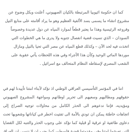
كما ان حكومة اثيوبيا المرتبطة بالكيان الصهيوني، أعلنت وبكل وضوح عن
مشروع انشاء ما يسمى بسد الألفية العظيم وهو ما يراد أقامته على منابع النيل
وفروعه الرئيسية وهذا ما يعتبر قطعاً لموارد المياه عن دول عديدة وخصوصاً
السودان – الذي نسيت قضية انفصال جنوبه ولا يدرى ما هي الخطوات التي
اتخذت فيه لحد الآن – وكذلك قطع المياه عن مصر التي تحيا بالنيل ومازال
موردها المائي الوحيد وكأن هذا الأجراء وفي هذه اللحظات يأتي عقوبة على
الشعب المصري لإسقاطه النظام المتحالف مع اسرائيل .
اننا في المؤتمر التأسيسي العراقي الوطني اذ نؤكد لأبناء امتنا تأييدنا لهم في
حقوقهم ومطالبهم وسعيهم الى تحرير اوطانهم ومواجهة المشروع الصهيوني
ومؤيديه، فإننا ندعوهم الى الحذر الكامل من محاولات توجيه الصراع إلى
اتجاهات خاطئة يمكن ان تودي بالأمة الى تفتيت اخطر في كياناتها وشعوبها تحت
دعاوى طائفية او عرقية أو قبلية كما نؤكد على وجوب الحذر والتنبه لكل القضايا
التي تعيشها امتنا وفي مقدمتها قضية فلسطين كما يجب ان لا ننسى ان العراق