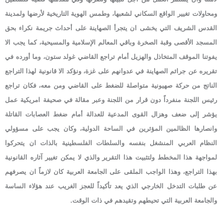
ومحاولات تغيير الواقع السكاني لشعبها، وطمس الهوية التاريخية لأرضها ولمدينة
القدس الشريف التي يخشى ان يتجرأ الصهاينة على أحداث جريمة نكراء بحق
المسجد الأقصى وقبة الصخرة وباقي المعالم الإسلامية والمسيحية، كما يجب الا
يفوتنا الموقف المتخاذل والهزيل أمام تراجع القاضي غولد ستون، وما أورده في
تقريره عن جرائم الصهاينة في عدوانهم على غزة، ونؤكد الا قانونية لهذا التراجع
الناتج من حركة صهيونية متواصلة للضغط على القاضي ومن معه، فكان تراجع
رئيس اللجنة منفرداً دون قرار من اللجنة وعبر مقالة في صحيفة امريكية عمل
يؤشر إلى ضعف وهزال القوى المدعية للعدالة أمام ضغط العصابات القاتلة
وانصارها الظالمين المؤثرين في الساحة الدولية، وكان يجب على مسؤولي
النظام العربي المنشغل بنفسه والسلطات الفلسطينية بالذات ان يتحركوا
لمواجهة هذا المخطط ولتثبيت هذا التقرير والذي لا يمكن تغيير آثاره القانونية
بهذا التراجع، وهذا الواجب الملقى على الجامعة العربية كان لازماً ان يصرفهم
عن طلبات التدخل الخارجي الذي يعد تأكيداً للعجز الغريب عند هؤلاء الساسة
والجامعة العربية التي تحيطهم وتقيدهم في ذات الوقت.