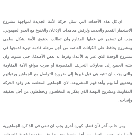
ان كل هذه الأحداث التي تمثل حركة الأمة الجديدة لمواجهة مشروع
الاستعمار القديم والجديد، ولرفض معاهدات الإذعان والخنوع مع العدو الصهيوني،
يجب ان تستمر في خطها المقاوم وان تطالب بحقوق الأمة بشكل سلمي
ومشروع يحافظ على الكيانات القائمة من أجل مرحلة قادمة تهيء لدمجها في
مشروع الوحدة الذي غدر به الأعداء وفرط به بعض الأصدقاء حتى تشوه، وان
ينتبه الجميع إلى محاولات التحريف المقصودة أو ضرب مواقع الأمة المقاومة
والتي يجب ان تنتبه هي قبل غيرها إلى ضرورة التواصل مع الجماهير ورغباتهم
وتحقيق أمانيهم وأهدافهم المشروعة، لان الجماهير المخلصة هم وقود الحركة
المقاومة، ومشروع النهضة الذي يفكر به المخلصون ويخططون من أجل تحقيقه
وإنجاحه.
ومن جانب آخر فأن قضايا كبيرة أخرى يجب ان تبقى في الذاكرة الجماهيرية
لأمتنا وان يستمر العمل من أجل تثبيتها ونصرتها وفي مقدمتها قضية فلسطين