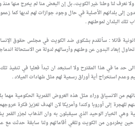
ولا نعرف لنا وطنا غير الكويت، بل إن البعض منا لم يخرج منها منذ 
بدون إلى بلدانهم الأصلية في حال وجود جوازات لهم لديها كما زعمو
ب تلك البلدان لموطنهم .
نية قائلا : سأتقدم بشكوى ضد الكويت في مجلس حقوق الإنسان الت
تحاول إبعاد البدون عن وطنهم وأرسالهم لدولة من الاستحالة اندماجهم ف
ى حد ما في هذا المقترح ولا استبعد ان تبدأ فعليا في تنفيذ ت
يم وعدم استخراج أية أوراق رسمية لهم مثل شهادات الميلاد .
ائهم من الانسياق وراء مثل هذه العروض القمرية الحكومية مهما بلغ
نهم للهجرة إلى أوروبا وكندا وأمريكا لان الهدف تعزيز فكرة خروج
ة وهي الخيار الوحيد الذي سيقبلون به وان الذهاب لجزر القمر يش
 حين يطردون من الكويت وتلغي أقاماتهم ولنا سابقة حدثت مع عد