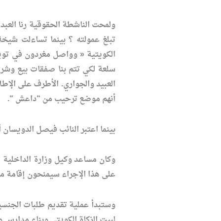
ولمحت الناشطة الحقوقية رنا العبد
تبلغ عمولته ؟ بينما تساءلت شيخة
الكويتية « وواصل مغردون في تويت
سلعة لكي تتم بنا صفقات بيع وشراء
العبيد والجواري. الأطرف على الإط
أنهم موضع ترحيب من “داعش “.
بينما اعتبر النائب فيصل الدويسا
وكان مساعد وكيل وزارة الداخلية 
على هذا الإجراء سيمنحون إقامة مج
وستبدأ عملية تقديم طلبات الجنسية
لبيت الزكاة الكويتي وبناء مدارس 