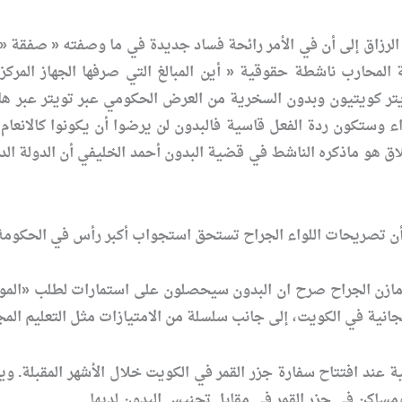
 الرزاق إلى أن في الأمر رائحة فساد جديدة في ما وصفته « صفقة
 المحارب ناشطة حقوقية « أين المبالغ التي صرفها الجهاز المر
ر كويتيون وبدون السخرية من العرض الحكومي عبر تويتر عبر هاش
 وستكون ردة الفعل قاسية فالبدون لن يرضوا أن يكونوا كالانعام
لاق هو ماذكره الناشط في قضية البدون أحمد الخليفي أن الدولة الد
ن أن تصريحات اللواء الجراح تستحق استجواب أكبر رأس في الحكومة
مازن الجراح صرح ان البدون سيحصلون على استمارات لطلب «الموا
انية في الكويت، إلى جانب سلسلة من الامتيازات مثل التعليم المج
 عند افتتاح سفارة جزر القمر في الكويت خلال الأشهر المقبلة. و
ومساكن في جزر القمر في مقابل تجنيس البدون لديها.