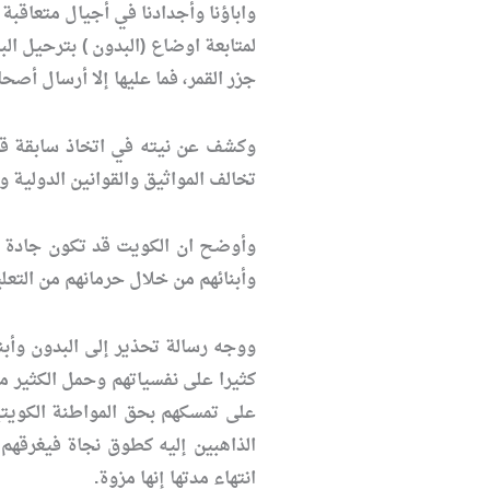
واباؤنا وأجدادنا في أجيال متعاقبة 
لمتابعة اوضاع (البدون ) بترحيل ال
جزر القمر، فما عليها إلا أرسال أصحا
وكشف عن نيته في اتخاذ سابقة قانو
تخالف المواثيق والقوانين الدولية و
وأوضح ان الكويت قد تكون جادة ال
وأبنائهم من خلال حرمانهم من التعل
ووجه رسالة تحذير إلى البدون وأبن
كثيرا على نفسياتهم وحمل الكثير م
على تمسكهم بحق المواطنة الكويتي
الذاهبين إليه كطوق نجاة فيغرقهم
انتهاء مدتها إنها مزوة.