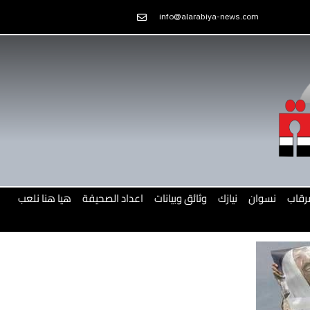
Skip
info@alarabiya-news.com
to
content
رقاب
نسوان
نيازك
وثائق وبيانات
اعداد الصحيفة
هيا هنا نلعب