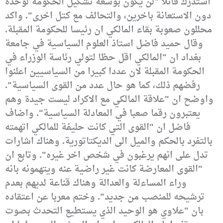
استدرك قائلا "لن يكون بوسعه تشكيل الحكومة لوحده
دون الاستعانة باخرين، والتحالف مع كتل اخرى".
واكد
محللون صعوبة بقاء المالكي ان رئيسا للحكومة المقبلة.
وقال حميد فاضل استاذ العلوم السياسية في جامعة
بغداد ان "المالكي اقل حظا لتولي رئاسة الوزراء في
الحكومة المقبلة لان عددا كبيرا من السياسيين اعلنوا
رفضهم ذلك، كما هو حال عدد من القوى السياسية".
واوضح ان "علاقة المالكي مع الاكراد ليست جيدة وهم
يعتبرون رقما صعبا في المعادلة السياسية".
واضاف
فاضل ان "القوى التي كانت حليفة للمالكي اتهمته
بالتفرد بالحكم والميل الى الديكتاتورية. وهناك اشارات
تدل على انهم يرغبون في شخص اخر غيره".
وتابع ان
"القوى المعارضة كانت غير راضية عنه ويتهمونه بانه
وراء المساءلة والعدالة وهناك قناعة لديهم بعدم
ترشيحه للمنصب من جديد".
وختم معربا عن اعتقاده
بان "علاوي هو الوحيد الذي يستطيع التحدث بصوت