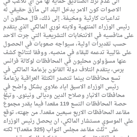
الى عدم ترك الصناديق حماية لها من اي تلاعب في
الاصوات كون الامر يدخل البلد الى مأزق حقيقي له
تداعيات كارثية ومخيفة.
إلى ذلك، قال محللون ان
رئيس الوزراء المنتهية ولايته نوري المالكي الذي يتقدم
على منافسيه في الانتخابات التشريعية التي جرت الاحد
حسب تقديرات اولية، سيواجه صعوبات في الحصول
على غالبية تدعمه للبقاء في منصبه.
ووفقا لنتائج كشف
عنها مسؤولون محليون في المحافظات لوكالة فرانس
برس، يتقدم ائتلاف دولة القانون بزعامة المالكي في
تسع محافظات بينما تتصدر الكتلة العراقية بزعامة
رئيس الوزراء الاسبق اياد علاوي بشكل واضح في
محافظات الانبار وصلاح الدين وديالى ونينوى.
وتبلغ
حصة المحافظات التسع 119 مقعدا فيما يقدر مجموع
مقاعد المحافظات الاربع سبعين مقعدا.
من جهته، توقع
علي الموسوي مستشار المالكي، ان يحصل رئيس الوزراء
على "ثلث مقاعد مجلس النواب (325 مقعدا)" لكنه