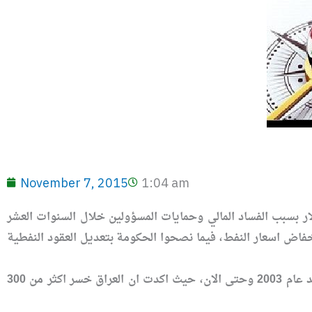
November 7, 2015
1:04 am
والمختصين في الشأن المالي والاقتصادي، ان العراق خسر اكثر من 300 مليار دولار بسبب الفساد المالي وحمايات المسؤولين خلال السنوات العشر
فاض اسعار النفط، فيما نصحوا الحكومة بتعديل العقود النفطية
وقال الباحث الاقتصادي محمد الحسني، ان “التقارير الدولية اشارت الى ان هناك فسادا ماليا كبيرا بعد عام 2003 وحتى الان، حيث اكدت ان العراق خسر اكثر من 300