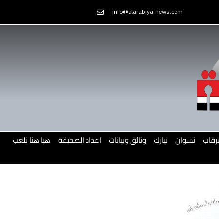
Skip
info@alarabiya-news.com
to
content
رقاب
نسوان
نيازك
وثائق وبيانات
اعداد الصحيفة
هيا هنا نلعب