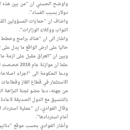
دولار بسبب الفساد”.
النواب ووكلاء الوزارات”.
حاليا على ارض الواقع ما يدل على 
وبين ان “العراق مقبل على ازمة م
علما ان موازنة عام 2016 خصصت للرواتب فقط ولا يوجد فيها أي باب استثماري او تنموي ورغم ذلك فانها تعاني من عجز مالي يقدر بـ 23 مليار دولار”.
ودعا الحكومة الى “اجراء اصلاحات
الاستثمار في قطاع الغاز وقطاعات ا
من جهته، دعا عضو لجنة النزاهة الن
بالتنسيق مع الدول الصديقة لاعادة 
وقال الفوادي، ان “عملية استرداد ا
أمام استردادها”.
وأشار الفوادي بحسب موقع “دنانير”