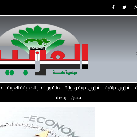
F
T
a
w
c
i
e
t
b
t
o
e
o
r
r
k
-
f
شؤون عراقية
شؤون عربية ودولية
منشورات دار الصحيفة العربية
م
فنون
رياضة