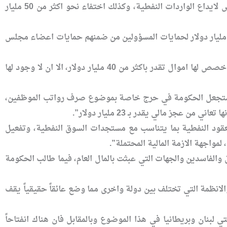
واوضح الحسني ان “من بين هذه الخسائر اكثر من 150 مليار دولار من صندوق تنمية العراق المخصص لايداع الواردات النفطية، وكذلك اختفاء نحو اكثر من 50 مليار
ضاف ان “حمايات المسؤولين اثقلت كاهل الدولة حيث ان الموازنات الماضية صرفت نحو اكثر من 50 مليار دولار لحمايات المسؤولين من ضمنهم حمايات اعضاء مجلس
واشار الى ان “هناك برامج وخطط وهمية وضعت من قبل وزراء بحجة انها خطط تنموية مستقبلية وخصص لها اموال تقدر باكثر من 40 مليار دولار، الا ان لا وجود لها
ربما ستجعل الحكومة في حرج خاصة بموضوع صرف رواتب الموظفين،
عقود النفطية بما يتناسب مع مستجدات السوق النفطية، وتفعيل
مواجهة الازمة المالية المحتملة”.
 والفاسدين والجهات التي عبثت بالمال العام، فيما طالب الحكومة
الانظمة التي تختلف بين دولة واخرى مما وضع عائقاً حقيقياً يقف
لبنان وبريطانيا في هذا الموضوع وبالمقابل فان هناك انفتاحاً