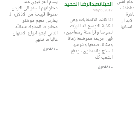
 علم نفس
يسام العراقيون عند
الحيتانعبدالرضا الحميد
ناطقة ،
محاولتهم السفر الى الاردن
May 6, 2017
اهرة
صنوفا قبيحة من الاذلال، اذ
اذا كانت الانتخابات وهي
لابد ان
يمارس معهم موظفو
الكذبة الاوسخ قد افرزت
مخابرات المملوك عبدالله
لصوصا وقراصنة وسفاحين ،
الثاني ابشع انواع الامتهان
فهي جريمة مموضعة زمانا
غالبا ما تنتهي
ومكانا، صدقها وشرعنها
تفاصيل »
السذج والمغفلون ، ودفع
الشعب كله
تفاصيل »