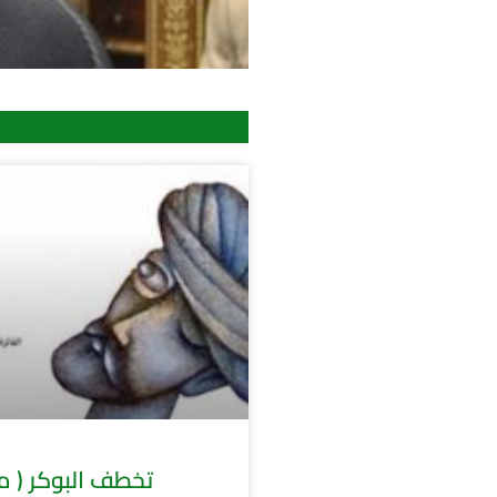
هيا بنا
نلعب
بقلم : عبدالرضا
الحميد
( موت صغير ) تخطف البوكر