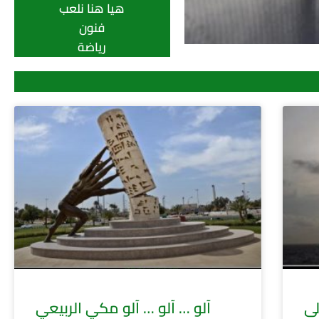
هيا هنا نلعب
فنون
رياضة
نيازك
بقلم : ناديا
العبيدي
لى
آلو … آلو … آلو مكي الربيعي