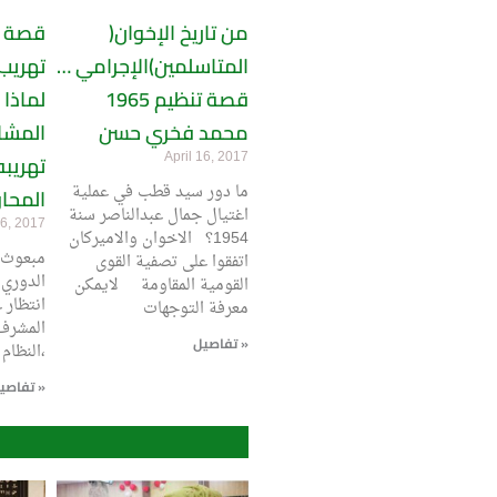
من تاريخ الإخوان(
قصة م
المتاسلمين)الإجرامي …
تهريب
قصة تنظيم 1965
لماذا
محمد فخري حسن
المشا
April 16, 2017
تهريب
ما دور سيد قطب في عملية
المحاو
اغتيال جمال عبدالناصر سنة
6, 2017
1954؟ الاخوان والاميركان
مبعوث 
اتفقوا على تصفية القوى
الدوري 
القومية المقاومة لايمكن
انتظار
معرفة التوجهات
المشرف
تفاصيل »
النظام السابق، صدام حسين،
تفاصيل »