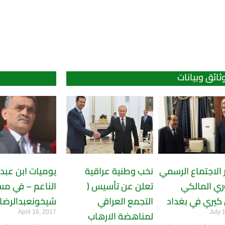
ثائق وبيانات
الاجتماع الرسمي
نخب وطنية عراقية
يوميات ابن عبدا
ري المالكي
تعلن عن تأسيس (
الناعم – في مس
كيري في بغداد
التجمع العراقي
شيخونعبدالرضا 
April 16, 2017
July 
لمناهضة الارهاب