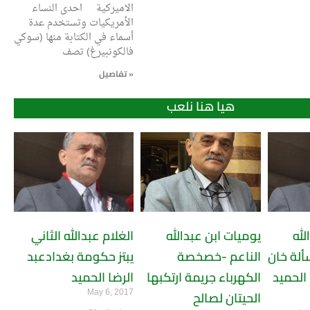
الاميركية احدى النساء
الأمريكيات وتستخدم عدة
أسماء في الكتابة منها (سوكي
فالكونبيرغ) تصف
تفاصيل »
هيا هنا نلعب
لله
يوميات ابن عبدالله
الغلام عبدالله الثاني
ألة خان
الناعم -خصخصة
يبتز حكومة بغدادعبد
الحميد
الكهرباء جريمة ارتكبها
الرضا الحميد
May 6, 2017
الحيتان لصالح