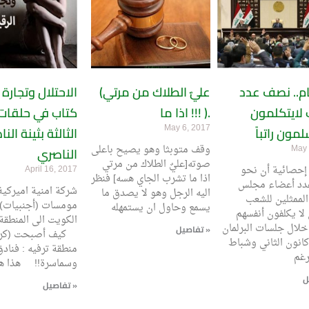
ام.. نصف عدد
(عليٌ الطلاك من مرتي
الاحتلال وتجارة 
 لايتكلمون
اذا ما !!! ).
كتاب في حلقات 
May 6, 2017
الثالثة بثينة النا
وقف متوبثا وهو يصيح باعلى
May 
الناصري
صوته[عليٌ الطلاك من مرتي
إحصائية أن نحو
April 16, 2017
اذا ما تشرب الجاي هسه] فنظر
د أعضاء مجلس
شركة امنية اميركية
اليه الرجل وهو لا يصدق ما
الممثلين للشعب
مومسات (أجنبيات)
يسمع وحاول ان يستمهله
 لا يكلفون أنفسهم
الكويت الى المنطقة
 خلال جلسات البرلمان
تفاصيل »
كيف أصبحت (كرد
انون الثاني وشباط
منطقة ترفيه : فناد
وسماسرة!! هذا ه
تفاصيل »