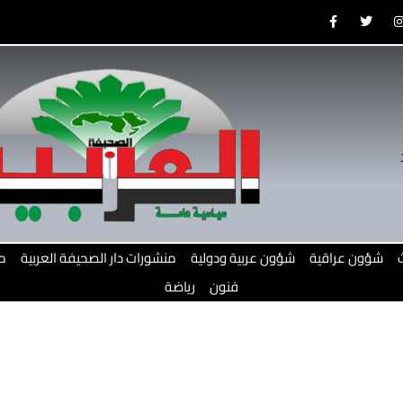
F
T
a
w
c
i
e
t
b
t
o
e
o
r
r
k
-
f
شؤون عراقية
شؤون عربية ودولية
منشورات دار الصحيفة العربية
م
فنون
رياضة