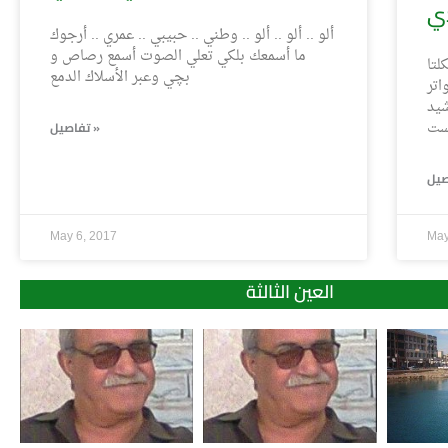
ألو .. ألو .. ألو .. وطني .. حبيبي .. عمري .. أرجوك
ما أسمعك بلكي تعلي الصوت أسمع رصاص و
لتا
بچي وعبر الأسلاك الدمع
اتر
شيد
يست
تفاصيل »
May 6, 2017
May
العين الثالثة