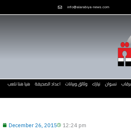
Skip
info@alarabiya-news.com
to
content
رقاب
نسوان
نيازك
وثائق وبيانات
اعداد الصحيفة
هيا هنا نلعب
December 26, 2015
12:24 pm