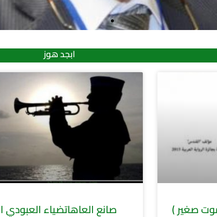
ابجد هوز
صانع العاهاتضياء العبودي ا