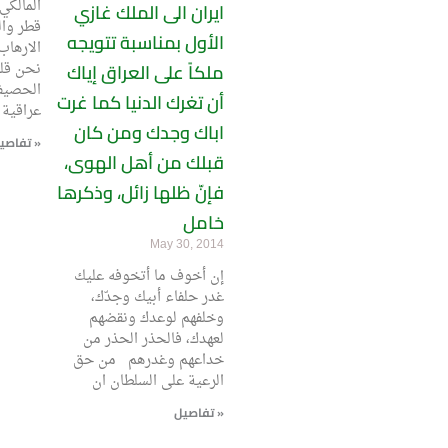
ايران الى الملك غازي
قطر وا
الأول بمناسبة تتويجه
الارهاب
ملكاً على العراق إياك
نحن قل
الحصيف
أن تغرك الدنيا كما غرت
عراقية 
اباك وجدك ومن كان
تفاصيل »
قبلك من أهل الهوى،
فإنّ ظلها زائل، وذكرها
خامل
May 30, 2014
إن أخوف ما أتخوفه عليك
غدر حلفاء أبيك وجدّك،
وخلفهم لوعدك ونقضهم
لعهدك، فالحذر الحذر من
خداعهم وغدرهم من حق
الرعية على السلطان ان
تفاصيل »