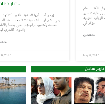
جبار حمادي..
لي للكتاب لعام
2017، الذي يستمر من 26 أبريل إلى غاية 2 مايو
إيه يا أنت: أيها العاشق الأخير.. أتذكرك بك
 للرواية العربية
يدي.. لا يطربك الا صوتك!! فصحبك عند السو
البوكر في
المظلمة يكتمون ترانيمهم. تغني بغضاً بالأنا
والدرك. فالحرب ل
تفاصيل »
تفاصيل »
 6, 2017
May 6, 2017
تاريخ ساخن