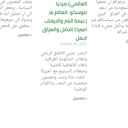
المالكي: نرجوكم ان تمنعوا
يذهب المعنيون في
العالمي).مرحبا
لسعودية من دعم
السياسة ، وبعض الم
موسكو :العالم بلا
 في العراق كيري:
الى ان تحليل اية ظ
قون من سياستكم غير
زعيمة الشر والارهاب
وصولا الى جوهرها، 
ة ونأمل مجيء قيادة
ينطوي على فحص اسبابها ،
اميركا افضل والعراق
غيركم
تفاصيل »
اجمل
October 30, 2015
النخب تحيي الاتفاق الرباعي
وتطالب الحكومة العراقية
بالغاء الاتفاقية الامنية
وصفقات التسليح مع اميركا
اعلنت مئة وست وخمسون
شخصية من النخب والكوادر
الوطنية
تفاصيل »