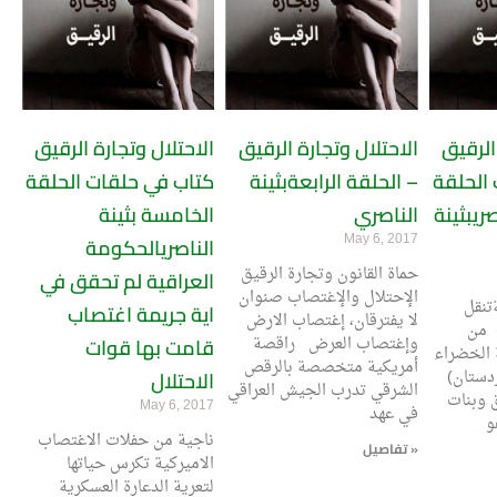
الرقيق
الاحتلال وتجارة الرقيق
الاحتلال وتجارة الرقيق
الحلقة
– الحلقة الرابعةبثينة
كتاب في حلقات الحلقة
صريبثينة
الناصري
الخامسة بثينة
May 6, 2017
الناصريالحكومة
حماة القانون وتجارة الرقيق
العراقية لم تحقق في
الإحتلال والإغتصاب صنوان
تنقل
اية جريمة اغتصاب
لا يفترقان، إغتصاب الارض
 من
وإغتصاب العرض راقصة
قامت بها قوات
 الخضراء
أمريكية متخصصة بالرقص
ستان)
الاحتلال
الشرقي تدرب الجيش العراقي
ق وبنات
May 6, 2017
في عهد
و
ناجية من حفلات الاغتصاب
تفاصيل »
الاميركية تكرس حياتها
لتعرية الدعارة العسكرية