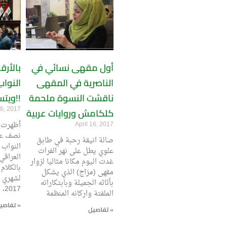
أول مقهى نسائي في
بالأرق
الناصرية في المقهى
النواب
ناقشت النسوة ملحمة
ويتسلمون راتباً!!
6, 2017
كلكامش وروايات عربية
أظهرت 
April 16, 2017
نصف عد
صالة انيقة رحبة في طابق
النواب 
علوي يطل على نهر الفرات
العراقي
غدت اليوم مكانا مثاليا لزوار
بالكلام
مقهى (مزاج) الذي يشكل
لشهري ك
بأثاثه الجميلة وبابتكاراته
2017، رغم
الملفتة واركانه المنظمة
تفاصيل »
تفاصيل »