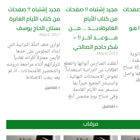
 صفحات
مجرد إشتباه !! صفحات
مجرد إشتباه !! صفحات
من كتاب الأيام
من كتاب الأيام الغابرة
ا هو
الغابرةلابــــد … مـــن
بستان الحاج يوسف
May 6, 2017
مــــوعـــد آخــر !! –
توارى خلف التلّة الترابية التي
شكر حاجم الصالحي
اعتاد الجلوس على خدها
نوية
May 6, 2017
الأيمن معتزلاً أقرانه تفادياً
قدة ،
أغلقت المدارس أبوابها وانقطع
لثرثراتهم أثناء مراجعة دروسه
كة صباح
الطلاب عن الدراسة استعداداً
والتحضير للأمتحانات ، اذ لم
كما واصل
لخوض الامتحانات النهائية ،
يعد يحب الاختلاط
قة
واستبشر الجميع خيراُ بما
تفاصيل »
ستسفر عنه الأيام القادمة
وفي صباح يوم مشمس أبلغ
تفاصيل »
مرقاب