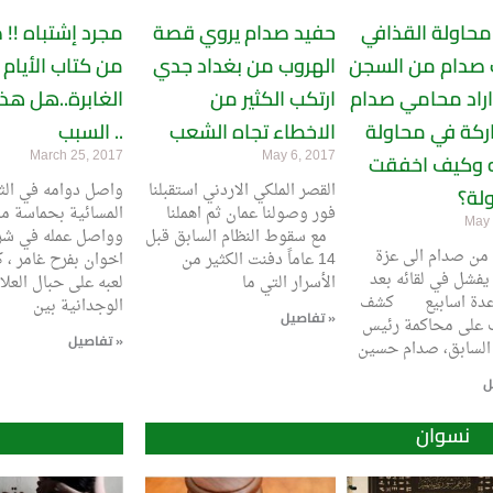
حاولة القذافي
حفيد صدام يروي قصة
مجرد إشتباه !!
 صدام من السجن
الهروب من بغداد جدي
من كتاب الأيام
 اراد محامي صدام
ارتكب الكثير من
الغابرة..هل هذ
ركة في محاولة
الاخطاء تجاه الشعب
السبب ..
March 25, 2017
May 6, 2017
ه وكيف اخفقت
القصر الملكي الاردني استقبلنا
واصل دوامه في الثا
لة؟
فور وصولنا عمان ثم اهملنا
المسائية بحماسة مت
May 
مع سقوط النظام السابق قبل
وواصل عمله في شر
من صدام الى عزة
14 عاماً دفنت الكثير من
اخوان بفرح غامر ، 
يفشل في لقائه بعد
الأسرار التي ما
لعبه على حبال العلا
 عدة اسابيع كشف
الوجدانية بين
تفاصيل »
 على محاكمة رئيس
تفاصيل »
نسوان