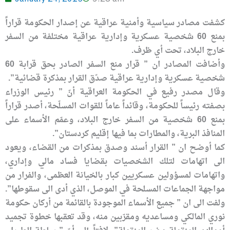
كشفت مصادر سياسية وأمنية عراقية عن إصدار الحكومة قراراً
بمنع 60 شخصية عسكرية وإدارية عراقية مختلفة من السفر
خارج البلاد، تحت أي ظرف.
وأضافت المصادر ان ” قرار منع السفر الصادر بحق قرابة 60
شخصية عسكرية وإدارية عراقية صدّق القرار بمذكرة قضائية”.
وقال مصدر رفيع في الحكومة العراقية أنّ ” رئيس الوزراء
بصفته رئيساً للحكومة، وقائداً عاماً للقوات المسلّحة، أصدر قراراً
بمنع 60 شخصية من السفر خارج البلاد، وعمّم الأسماء على
المنافذ البرية، والمطارات بما فيها إقليم كردستان”.
كما أوضح ان ” القرار أسند وصدق بمذكرات من القضاء، ويعود
الى اتهامات لتلك الشخصيات بقضايا فساد مالي وإداري،
واتهامات لمسؤولين عسكريين كبار بالخيانة العظمى، والفرار من
مواجهة الجماعات المسلحة في الموصل، الذي أدى الى سقوطها”.
ولفت الى ان ” جميع الأسماء الموجودة بالقائمة من أركان حكومة
نوري المالكي ومساعديه ومقرّبين منه، وقد تعقبها خطوة تجميد