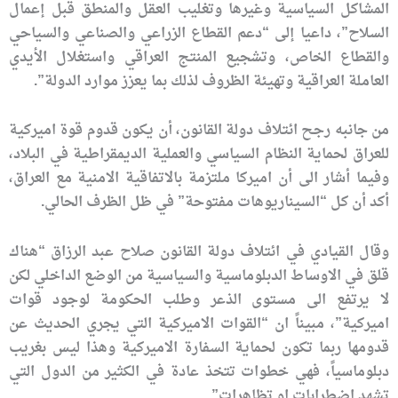
المشاكل السياسية وغيرها وتغليب العقل والمنطق قبل إعمال
السلاح”، داعيا إلى “دعم القطاع الزراعي والصناعي والسياحي
والقطاع الخاص، وتشجيع المنتج العراقي واستغلال الأيدي
العاملة العراقية وتهيئة الظروف لذلك بما يعزز موارد الدولة”.
من جانبه رجح ائتلاف دولة القانون، أن يكون قدوم قوة اميركية
للعراق لحماية النظام السياسي والعملية الديمقراطية في البلاد،
وفيما أشار الى أن اميركا ملتزمة بالاتفاقية الامنية مع العراق،
أكد أن كل “السيناريوهات مفتوحة” في ظل الظرف الحالي.
وقال القيادي في ائتلاف دولة القانون صلاح عبد الرزاق “هناك
قلق في الاوساط الدبلوماسية والسياسية من الوضع الداخلي لكن
لا يرتفع الى مستوى الذعر وطلب الحكومة لوجود قوات
اميركية”، مبيناً ان “القوات الاميركية التي يجري الحديث عن
قدومها ربما تكون لحماية السفارة الاميركية وهذا ليس بغريب
دبلوماسياً، فهي خطوات تتخذ عادة في الكثير من الدول التي
تشهد اضطرابات او تظاهرات”.