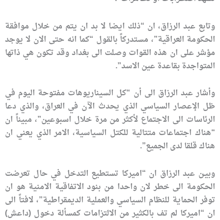
وتابع عبد الرزاق، ان “ذلك ايضا لا بد ان يتم من خلال موافقة
الحكومة العراقية”، مستدركاً بالقول “كما انه حتى الان لا يوجد
مؤشر على ان هذه القوات وصلت الى بغداد وقد تكون هي ذاتها
المتواجدة بقاعدة عين الاسد”.
وأشار عبد الرزاق الى أن “كل السيناريوهات مفتوحة اليوم في
ظل الإعصار السياسي الذي يحدث الآن في العراق، والذي دعا
الرئاسات الى الاجتماع لأكثر من مرة خلال اسبوعين”، مبيناً ان
“هناك اجتماعات متتالية للكتل السياسية، الامر الذي يعني ان
هناك قلقا لدى الجميع”.
وبيـن عبد الرزاق ان “اميركا تستطيع التدخل في حال تعرضت
الحكومة الى خطر لان واحدا من بنود الاتفاقية الامنية هو ان
توفر الحماية للنظام السياسي والعملية الديمقراطية”، لافتاً الى
ان “اميركا لم تف بالكثير من الالتزامات كمسألة دخول (داعش)