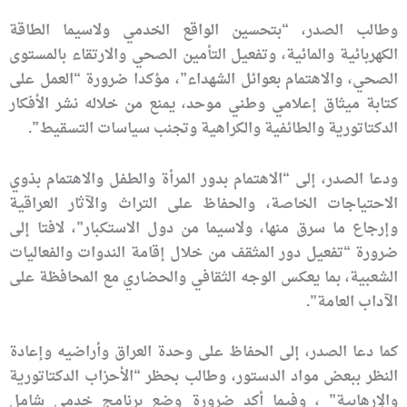
وطالب الصدر، “بتحسين الواقع الخدمي ولاسيما الطاقة
الكهربائية والمائية، وتفعيل التأمين الصحي والارتقاء بالمستوى
الصحي، والاهتمام بعوائل الشهداء”، مؤكدا ضرورة “العمل على
كتابة ميثاق إعلامي وطني موحد، يمنع من خلاله نشر الأفكار
الدكتاتورية والطائفية والكراهية وتجنب سياسات التسقيط”.
ودعا الصدر، إلى “الاهتمام بدور المرأة والطفل والاهتمام بذوي
الاحتياجات الخاصة، والحفاظ على التراث والآثار العراقية
وإرجاع ما سرق منها، ولاسيما من دول الاستكبار”، لافتا إلى
ضرورة “تفعيل دور المثقف من خلال إقامة الندوات والفعاليات
الشعبية، بما يعكس الوجه الثقافي والحضاري مع المحافظة على
الآداب العامة”.
كما دعا الصدر، إلى الحفاظ على وحدة العراق وأراضيه وإعادة
النظر ببعض مواد الدستور، وطالب بحظر “الأحزاب الدكتاتورية
والإرهابية” ، وفيما أكد ضرورة وضع برنامج خدمي شامل