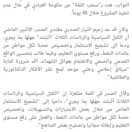
النواب، هدد بـ”سحب الثقة” من حكومة العبادي في حال عدم
تنفيذ المشروع خلال 45 يوماً.
وكان قد عد زعيم التيار الصدري مقتدى الصدر، الاثنين الماضي
أن الكتل السياسية والرئاسات الثلاث “أثبتت” جهلها بما يجري،
ودعا الى تشجيع الاستثمار وتخصيص حصة لكل مواطن من
عائدات النفط، ورفع مستوى التعليم، وفيما طالب بتحسين الواقع
الخدمي والصحي والاهتمام بعوائل الشهداء، أكد ضرورة كتابة
“ميثاق إعلامي وطني موحد لمنع نشر الأفكار الدكتاتورية
والطائفية”.
وقال الصدر في كلمة متلفزة إن “الكتل السياسية والرئاسات
الثلاث أثبتت جهلها بما يجري”، داعيا إلى “تشجيع الاستثمار
الخاص من خلال بعض الامتيازات والتسهيلات، وتخصيص
حصة لكل مواطن من عائدات النفط، والعمل على رفع مستوى
التعليم وإبقائه مجانيا وتصليح بعض المناهج”.