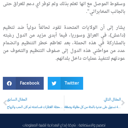
وسقوط الموصل مع انها تعلم بذلك ولم توفر اي دعم للعراق حتى
بالجانب المخابراتي”.
يشار إلى أن الولايات المتحدة تقود تحالفاً دولياً ضد تنظيم
(داعش)، في العراق وسوريا، فيما أبدى مزيد من الدول رغبته
بالمشاركة في هذه الحملة، بعد تعاظم خطر التنظيم وانضمام
عدد من مواطني هذه الدول إلى صفوف التنظيم والتخوف من
عودتهم لتنفيذ عمليات داخل بلدانهم.
Facebook
Twitter
Prev
N
المقال التالي
المقال السابق
الاحزاب الحاكمة تستولي على عشرة بالمئة من كل مقاولة وصفقة
قصة حب عراقي وألمانية في محطة قطار برلين تعرفت عليه حائرا تائها في محطة القطارات فساعدته ثم كان الحب والزواج
تصميم والاستضافة : شركة إبداع البغدادية لتقنية المعلومات