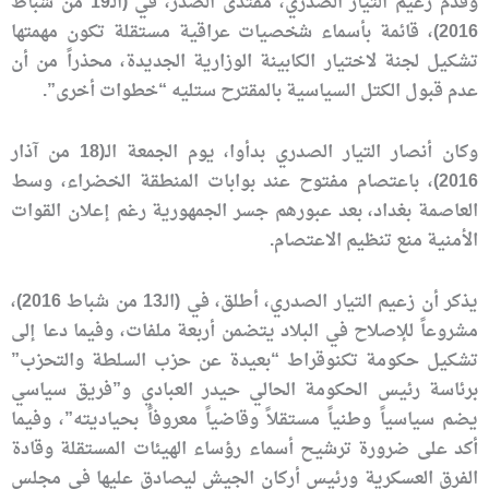
وقدم زعيم التيار الصدري، مقتدى الصدر، في (الـ19 من شباط
2016)، قائمة بأسماء شخصيات عراقية مستقلة تكون مهمتها
تشكيل لجنة لاختيار الكابينة الوزارية الجديدة، محذراً من أن
عدم قبول الكتل السياسية بالمقترح ستليه “خطوات أخرى”.
وكان أنصار التيار الصدري بدأوا، يوم الجمعة الـ(18 من آذار
2016)، باعتصام مفتوح عند بوابات المنطقة الخضراء، وسط
العاصمة بغداد، بعد عبورهم جسر الجمهورية رغم إعلان القوات
الأمنية منع تنظيم الاعتصام.
يذكر أن زعيم التيار الصدري، أطلق، في (الـ13 من شباط 2016)،
مشروعاً للإصلاح في البلاد يتضمن أربعة ملفات، وفيما دعا إلى
تشكيل حكومة تكنوقراط “بعيدة عن حزب السلطة والتحزب”
برئاسة رئيس الحكومة الحالي حيدر العبادي و”فريق سياسي
يضم سياسياً وطنياً مستقلاً وقاضياً معروفاً بحياديته”، وفيما
أكد على ضرورة ترشيح أسماء رؤساء الهيئات المستقلة وقادة
الفرق العسكرية ورئيس أركان الجيش ليصادق عليها في مجلس