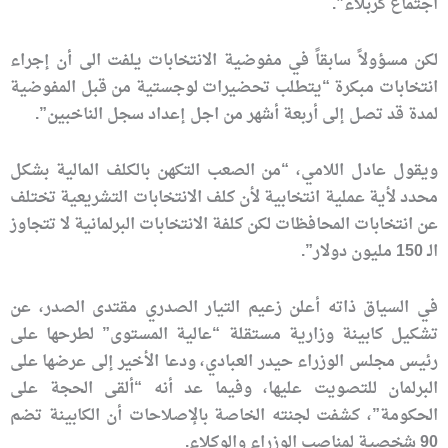
اجتماع كربلاء”.
لكن مسؤولاً سابقاً في مفوضية الانتخابات يلفت الى أن إجراء
انتخابات مبكرة “يتطلب تحضيرات لوجستية من قبل المفوضية
لمدة قد تصل إلى أربعة أشهر من اجل إعداد سجل الناخبين”.
ويقول عادل اللامي، “من الصعب التكهن بالكلف المالية بشكل
محدد لأية عملية انتخابية لأن كلف الانتخابات التشريعية تختلف
عن انتخابات المحافظات لكن كلفة الانتخابات البرلمانية لا تتجاوز
الـ 150 مليون دولار”.
في السياق ذاته أعلن زعيم التيار الصدري مقتدى الصدر، عن
تشكيل كابينة وزارية مستقلة “عالية المستوى” لطرحها على
رئيس مجلس الوزراء حيدر العبادي، ودعا الأخير إلى عرضها على
البرلمان للتصويت عليها، وفيما عد أنه “ألقى الحجة على
الحكومة”، كشفت لجنته الخاصة بالإصلاحات أن الكابينة تضم
90 شخصية لمناصب الوزراء والوكلاء.