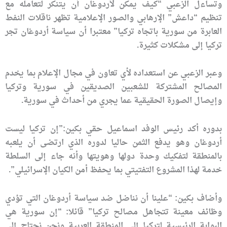
وتساءل الزعبي “كيف يمكن لأردوغان أن يتنكر لتعامله مع
تنظيم “داعش” الإرهابي والصور الإعلامية تظهر ناقلات النفط
العابرة من سورية باتجاه تركيا” معتبرا أن سياسة أردوغان تجر
تركيا إلى مشكلات كثيرة.
وعبر الزعبي عن استعداده لأي تعاون في مجال الإعلام بما يخدم
المصالح المشتركة للشعبين الصديقين في سورية وتركيا
وإيصال الصورة الحقيقية عما يجري من أحداث في سورية.
بدوره أكد رئيس الوفد اسماعيل حقي بكين:”إن تركيا ليست
أردوغان وهو يدفع الثمن حاليا لدوره الذي ارتضى أن يلعبه
بالمنطقة لتفكيك وحدة دولها وهويتها وأنه جاء إلى السلطة
خدمة لهذا المشروع التفتيتي بما يحفظ أمن الكيان الإسرائيلي”.
وأضاف بكين: “علينا أن نناضل ضد سياسة أردوغان التي تؤدي
وظائف معينة تتجاهل مصالح تركيا” قائلا: “إن سورية هي
البوابة الرئيسية لتركيا إلى المنطقة العربية ونحن نحتاج إلى