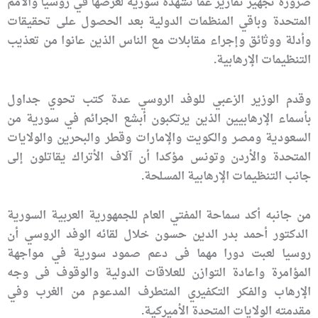
ضرورة تجهيز تقارير عما تشهده سورية لعرضها في روسيا والأمم
المتحدة وباقي المنظمات الدولية بعد الحصول على تحقيقات
وأدلة ووثائق وإجراء مقابلات مع الناس الذين عانوا من تعذيب
التنظيمات الإرهابية.
وقدم الوزير الزعبي للوفد الروسي عدة كتب تحوي جداول
بأسماء الإرهابيين الذين يرتكبون أبشع الجرائم في سورية من
السعودية ومصر والكويت والإمارات وقطر والبحرين والولايات
المتحدة والأردن وتونس مؤكدا أن آلاف الأتراك يقاتلون إلى
جانب التنظيمات الإرهابية المسلحة.
من جانبه أكد سماحة المفتي العام للجمهورية العربية السورية
الدكتور أحمد بدر الدين حسون خلال لقائه الوفد الروسي أن
روسيا لعبت دورا مهما فى دعم صمود سورية في مواجهة
المؤامرة واعادة التوازن للعلاقات الدولية والوقوف فى وجه
الإرهاب والفكر التكفيري المتطرف المدعوم من الغرب وفي
مقدمته الولايات المتحدة الأميركية.