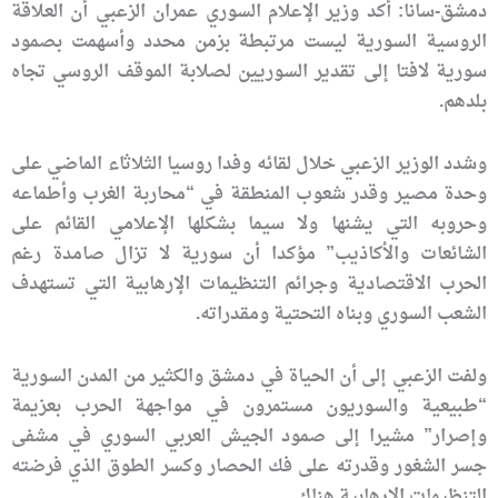
دمشق-سانا: أكد وزير الإعلام السوري عمران الزعبي أن العلاقة
الروسية السورية ليست مرتبطة بزمن محدد وأسهمت بصمود
سورية لافتا إلى تقدير السوريين لصلابة الموقف الروسي تجاه
بلدهم.
وشدد الوزير الزعبي خلال لقائه وفدا روسيا الثلاثاء الماضي على
وحدة مصير وقدر شعوب المنطقة في “محاربة الغرب وأطماعه
وحروبه التي يشنها ولا سيما بشكلها الإعلامي القائم على
الشائعات والأكاذيب” مؤكدا أن سورية لا تزال صامدة رغم
الحرب الاقتصادية وجرائم التنظيمات الإرهابية التي تستهدف
الشعب السوري وبناه التحتية ومقدراته.
ولفت الزعبي إلى أن الحياة في دمشق والكثير من المدن السورية
“طبيعية والسوريون مستمرون في مواجهة الحرب بعزيمة
وإصرار” مشيرا إلى صمود الجيش العربي السوري في مشفى
جسر الشغور وقدرته على فك الحصار وكسر الطوق الذي فرضته
التنظيمات الإرهابية هناك.