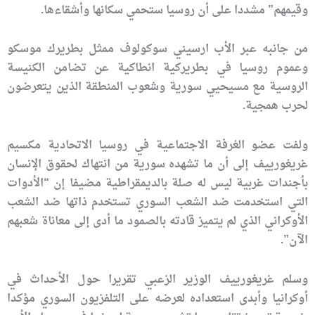
وقيمهم” مشددا على أن روسيا ستحمي سكانها وأشقاءها.
من جانبه عبر الأب ارسيني سوكولوف ممثل بطريرك موسكو
وعموم روسيا في بطريركية انطاكية عن تضامن الكنيسة
الروسية مع مسيحيي سورية وشعوب المنطقة الذين يتعرضون
لحرب همجية.
ولفت عضو الغرفة الاجتماعية في روسيا الاتحادية مكسيم
غريغورييف إلى أن ما تشهده سورية من انتهاك لحقوق الإنسان
بأجندات غربية ليس له صلة بالديمقراطية مضيفا إن “الأدوات
التي استخدمت ضد الشعب السوري تستخدم ذاتها ضد الشعب
الأوكراني الذي لم يتميز قادته بالصمود ما أدى إلى معاناة شعبهم
الآن”.
وسلم غريغورييف الوزير الزعبي تقريرا حول الأحداث في
أوكرانيا وأبدى استعداده لعرضه على التلفزيون السوري مؤكدا