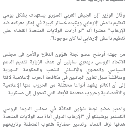
وقال الوزير “إن الجيش العربي السوري يستهدف بشكل يومي
تنظيم داعش الإرهابي ويكبده خسائر كبيرة في إطار معركته ضد
الإرهاب” معتبرا أنه “لو أرادت الولايات المتحدة القضاء على
تنظيم داعش الإرهابي لما كان موجودا”.
من جهته أوضح عضو لجنة شؤون الدفاع والأمن في مجلس
الاتحاد الروسي ديمتري سابلين أن هدف الزيارة تقديم الدعم
السياسي والمعنوي والإنساني للشعب والحكومة السورية
ومناقشة سبل تعاون الجانبين في مكافحة الحرب الإعلامية لافتا
إلى أن العالم يشهد أنواعا مختلفة من الحروب منها الإعلامية
والاقتصادية وحروب متعددة الأبعاد التي تتحول إلى عسكرية.
واعتبر عضو لجنة شؤون الطاقة في مجلس الدوما الروسي
الكسندر يوشينكو أن “الإرهاب الدولي أداة بيد الولايات المتحدة
هدفها نزف الدماء وتدمير حضارة شعوب المنطقة وتاريخهم