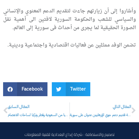
وأشاروا إلى أن زيارتهم جاءت لتقديم الدعم المعنوي والإنساني
والسياسي للشعب والحكومة السورية لافتين الى أهمية نقل
الصورة الحقيقية لما يجرى من أحداث فى سورية إلى العالم.
تضمن الوفد ممثلين عن فعاليات اقتصادية واجتماعية ودينية.
Facebook
Twitter
Prev
N
المقال التالي
المقال السابق
المقداد: التصريحات التركية بنية تقديم دعم جوي للإرهابيين عدوان على سورية
سعدون الدليمي يكشف اخر الاسرار عن (داعش ) في الانبار والموصل الدليمي : ثلاثون مليون دولار يوميا من السعودية وقطر وتركيا لساحات الاعتصام
تصميم والاستضافة : شركة إبداع البغدادية لتقنية المعلومات