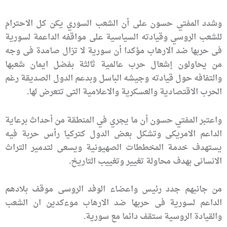
وشدد المفتي حسون على أن الشعب السوري يكن كل الاحترام
للشعب الروسي وقيادته السياسية على مواقفه الداعمة لسورية
فى حربها ضد الارهاب مؤكدا أن سورية لا تزال صامدة فى وجه
من يحاولون إشعال حرب عالمية ثالثة بفضل ايمان شعبها
والتفافه حول قيادته وجيشه الباسل وبدعم الدول الصديقة رغم
الحرب الاقتصادية والعسكرية والاعلامية التى تتعرض لها.
واعتبر المفتي حسون أن ما يجري في المنطقة من أحداث برعاية
الداعم الامريكى وتشكل بعض الدول كتركيا رأس حربة فيه
يستهدف خدمة المخططات الصهيونية ويسعى لتدمير التراث
الانسانى بهدف محاولة تغيير وتغييب التاريخ.
من جانبهم جدد رئيس واعضاء الوفد الروسى موقف بلادهم
الداعم لسورية فى حربها ضد الارهاب موءكدين ان الشعب
والقيادة الروسية ستقف دائما مع سورية.