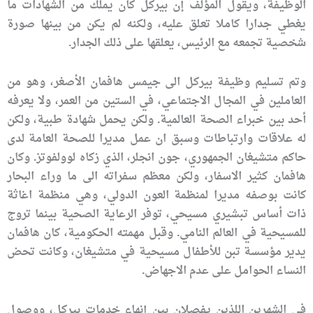
الوظيفة، ويقول المؤلف إن بيركل كان يملك من الشهادات ما
يغطي جدارا كاملا تعلق عليه، ولكنه لم يكن من بينها صورة
شخصية تجمعه مع الرئيس، يعلقها على ذلك الجدار.
وتم تسليم وظيفة بيركل الى جيمس هافمان الأصغر، وهو من
العاملين في المجال الاجتماعي، في الستين من العمر، ولا يعرفه
أحد بين خبراء الصحة العالمية. ولكن يحمل شهادة طبية، ولكن
له علاقات وارتباطات وسبق ان عمل مديرا للصحة العامة لدى
حاكم متشيغان الجمهوري، جون انجلر، الذي زكاه لوولفوتز. وكان
هافمان كثير الاسفار، ولكن معظم سفراته الى ما وراء البحار
كانت بوصفه مديرا لمنظمة العون الدولي، وهي منظمة اغاثة
ذات أساس تبشيري مسيحي، توفر الرعاية الصحية بينما تروج
للمسيحية في العالم النامي. وقبل مهمته الحكومية، كان هافمان
يدير مؤسسة تبن للأطفال مسيحية في متشيغان، وكانت تحض
النساء الحوامل على عدم الاجهاض.
في الشهرين اللذين يفصلان بين إنهاء خدمات بيركل، ووصول