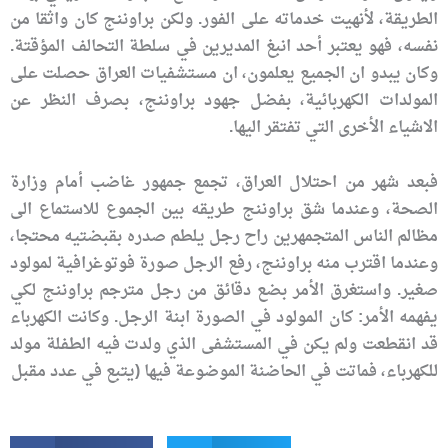
الطريقة، لأنهيت خدماته على الفور. ولكن براوننج كان واثقا من
نفسه، فهو يعتبر أحد انبغ المديرين في سلطة التحالف المؤقتة.
وكان يبدو ان الجميع يعلمون، ان مستشفيات العراق حصلت على
المولدات الكهربائية، بفضل جهود براوننج، بصرف النظر عن
الاشياء الأخرى التي تفتقر اليها.
فبعد شهر من احتلال العراق، تجمع جمهور غاضب أمام وزارة
الصحة، وعندما شق براوننج طريقه بين الجموع للاستماع الى
مظالم الناس المتجمهرين راح رجل يلطم صدره بقبضتيه محتجا،
وعندما اقترب منه براوننج، رفع الرجل صورة فوتوغرافية لمولود
صغير. واستغرق الأمر بضع دقائق من رجل مترجم براوننج لكي
يفهمه الأمر: كان المولود في الصورة ابنة الرجل. وكانت الكهرباء
قد انقطعت ولم يكن في المستشفى الذي ولدت فيه الطفلة مولد
للكهرباء، فماتت في الحاضنة الموضوعة فيها (يتبع في عدد مقبل