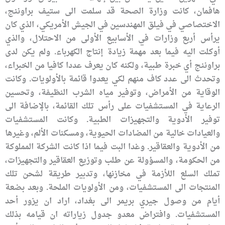
هافمان، كانت وزارة الصحة قد سلمت الى ستيف براوننج،
الاختصاصي في فيلق المهندسين في الجيش الأمريكي، الذي كان
يرأس أربع وزارات في الأسابيع الأولى من الاحتلال، والذي
أوكلت اليه فيما بعد مهمة زيادة إنتاج الكهرباء. ولم يكن لدى
براوننج أي خبرة طبية، ولكنه كان يعرف عددا كافيا من الخبراء،
وتحدث الى عدد كاف منهم لكي يعدوا قائمة بالأولويات. وكانت
الوقاية من الأمراض، وتوفير مياه الشرب النظيفة، وتحسين
الرعاية في المستشفيات على رأس تلك القائمة، بالإضافة الى
توفير الأدوية والتجهيزات الطبية. وكانت المستشفيات
والعيادات خالية من المضادات الحيوية، ومسكنات الألم، وغيرها
من الأدوية والعقاقير. وغدا البت فيما اذا كانت الشركة المملوكة
من الحكومة، والمسؤولة عن طلب وتوزيع العقاقير والتجهيزات،
تملك السلع اللأزمة في مخازنها، وتدبير طريقة لشحن تلك
المنتجات الى المستشفيات، ومن الأولويات الملحة. وبعد بضعة
أيام من وصول جيري بريمر الى بغداد، اراد ان يزور أحد
المستشفيات. وافتراض معدو جدول زياراته ان قيامه بذلك