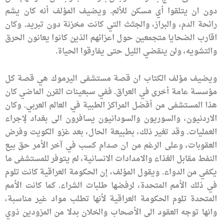
دون ان يتلقوا أي مسكن للألم. ويضيف المؤلف أنه كان يشم
رائحة الدم، والبراز، والجثث التي كانت مخزنة دون تبريد. وكان
اقارب الضحايا متجمعين حول اعزائهم الذين كانوا يعانون الحرق
والتشويه، ولن ينقضي الليل حتى يفارقوا الحياة.
ويضيف مؤلف الكتاب ان قصة مستشفى اليرموك هي قصة كل
مؤسسة عامة أخرى في العراق. ففي سبعينات القرن الماضي كان
هذا المستشفى من أفضل المراكز الطبية في العالم العربي. وكان
الاردنيون، والسوريون والسودانيون يسافرون الى بغداد لإجراء
العمليات. وقد تغير ذلك، بطبيعة الحال، بعد غزو الكويت وفرض
العقوبات، وعلى الرغم من ان صدام كسب في آخر الأمر حق بيع
النفط مقابل الغذاء والامدادات الانسانية، لم يتوفر للمستشفى ما
يكفي من الدواء. ويقول المؤلف، إن الحكومة العراقية كانت تلوم
في ذلك الأمم المتحدة، لرفضها طلبات الشراء. كما كانت الأمم
المتحدة تلوم الحكومة العراقية لأنها تطلب مواد غير مناسبة،
وانها توجه العقود الى الأصحاب والخلان بدلا من المزودين ذوي