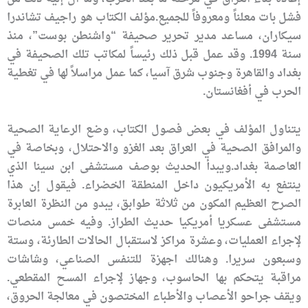
فشل بات معلناً ومعروفاً للجميع.مؤلف الكتاب هو راجيف تشاندرا
سيكاران، مساعد مدير تحرير صحيفة “واشنطن بوست”، منذ
سنة 1994. وقد عمل قبل ذلك رئيساً لمكاتب تلك الصحيفة في
بغداد والقاهرة وجنوب شرق آسيا، كما عمل مراسلاً لها في تغطية
الحرب في أفغانستان.
يتناول المؤلف في بعض فصول الكتاب، وضع الرعاية الصحية
والمرافق الصحية في العراق بعد الغزو والاحتلال، وبخاصة في
العاصمة بغداد.ويبدأ الحديث بوصف مستشفى ابن سينا الذي
ينتفع به الأمريكيون داخل المنطقة الخضراء. فيقول إن هذا
الصرح العظيم المكون من ثلاثة طوابق، يبدو من النظرة العابرة
مستشفى عسكريا أمريكيا حديث الطراز. وفيه خمس منصات
لإجراء العمليات، وعشرة مراكز لاستقبال الحالات الطارئة، وستة
وسبعون سريرا. وهنالك اجهزة للتنفس الصناعي، وشاشات
مراقبة يتحكم بها الحاسوب، وجهاز لإجراء المسح المقطعي.
ويقف جراحو الأعصاب والأطباء المختصون في معالجة الحروق،