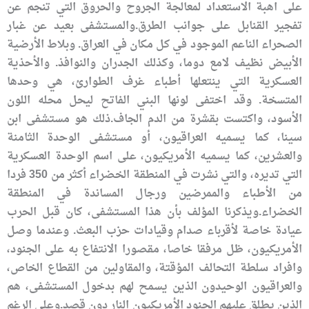
على اهبة الاستعداد لمعالجة الجروح والحروق التي تنجم عن
تفجير القنابل على جوانب الطرق.والمستشفى بعيد عن غبار
الصحراء الناعم الموجود في كل مكان في العراق. وبلاط الأرضية
الأبيض نظيف لامع دوما، وكذلك الجدران والنوافذ. والأحذية
العسكرية التي ينتعلها أطباء غرف الطوارئ، هي وحدها
المتسخة. وقد اختفى لونها البني الفاتح ليحل محله اللون
الأسود، واكتست بقشرة من الدم الجاف.ذلك هو مستشفى ابن
سينا، كما يسميه العراقيون، أو مستشفى الوحدة الثامنة
والعشرين، كما يسميه الأمريكيون، على اسم الوحدة العسكرية
التي تديره، والتي نشرت في المنطقة الخضراء أكثر من 350 فردا
من الأطباء والممرضين ورجال المساندة في المنطقة
الخضراء.ويذكرنا المؤلف بأن هذا المستشفى، كان قبل الحرب
عيادة خاصة لأقرباء صدام وقيادات حزب البعث. وعندما وصل
الأمريكيون، ظل مرفقا خاصا، مقصورا الانتفاع به على الجنود،
وافراد سلطة التحالف المؤقتة، والمقاولين من القطاع الخاص،
والعراقيون الوحيدون الذين يسمح لهم بدخول المستشفى، هم
الذين يطلق عليهم الجنود الأمريكيون النار دون قصد.وعلى الرغم