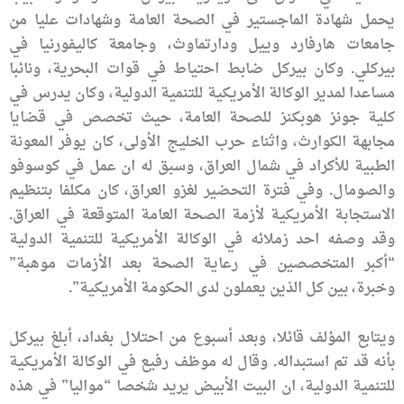
يحمل شهادة الماجستير في الصحة العامة وشهادات عليا من
جامعات هارفارد وييل ودارتماوث، وجامعة كاليفورنيا في
بيركلي. وكان بيركل ضابط احتياط في قوات البحرية، ونائبا
مساعدا لمدير الوكالة الأمريكية للتنمية الدولية، وكان يدرس في
كلية جونز هوبكنز للصحة العامة، حيث تخصص في قضايا
مجابهة الكوارث، واثناء حرب الخليج الأولى، كان يوفر المعونة
الطبية للأكراد في شمال العراق، وسبق له ان عمل في كوسوفو
والصومال. وفي فترة التحضير لغزو العراق، كان مكلفا بتنظيم
الاستجابة الأمريكية لأزمة الصحة العامة المتوقعة في العراق.
وقد وصفه احد زملائه في الوكالة الأمريكية للتنمية الدولية
“أكبر المتخصصين في رعاية الصحة بعد الأزمات موهبة”
وخبرة، بين كل الذين يعملون لدى الحكومة الأمريكية”.
ويتابع المؤلف قائلا، وبعد أسبوع من احتلال بغداد، أبلغ بيركل
بأنه قد تم استبداله. وقال له موظف رفيع في الوكالة الأمريكية
للتنمية الدولية، ان البيت الأبيض يريد شخصا “مواليا” في هذه