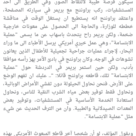
سيكون فرصة طيبة لالتقاط الصور. وفي الطريق الى أحد
المستشفيات، ركب براوننج مع بريمر في سيارته المصفحة،
واعتقد براوننج انه يستطيع ان يستغل الوقت في مناقشة
خططه للوزارة، والحاجة الى الحصول على معونات خارجية
ضخمة، ولكن بريمر راح يتحدث باسهاب عن ما يسمى “عملية
الابتسامة”، وهي عمل خيري أمريكي يرسل الأطباء الى ما وراء
البحار، لإجراء عمليات جراحية تجميلية للأطفال الذين يعانون
تشوهات في الوجه. وكان براوننج في بادئ الأمر يهز رأسه موافقا
بأدب، ولكن حين استمر بريمر في الدردشة حول “عملية
الابتسامة” تلك، قاطعه براوننج قائلا: “.. عليك ان تفهم الوضع
على الأرض. فنحن نحاول الحيلولة دون تفشي الأمراض الوبائية،
ونحاول فقط توفير بعض مياه الشرب النقية للناس، ونحاول
استعادة الخدمة الأساسية في المستشفيات، وتوفير بعض
المعدات الصيدلانية والطبية. وان من الترف الحديث عن شيء
مثل “عملية الابتسامة”.
ويقول المؤلف، لو أن شخصا آخر قاطع المبعوث الأمريكي بهذه