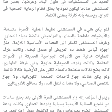
العديد من المستشفيات في طول البلاد وعرضها، يعتبر هذا
المستشفى صالحا ليكون نموذجا يمثل نظام الرعاية الصحية في
العراق. ويصفه بأنه كارثة بمعنى الكلمة.
فلم يكن شيء في المستشفى نظيفا. اغطية الأسرة متسخة،
والأرضيات ملطخة بالدماء، والمراحيض فائضة بمياه المجاري.
وغرف المستشفى تفتقر الى المعدات الأساسية اللازمة، مثل
اجهزة قياس ضغط دم المريض أو معدل نبضه. وكانت غرف
العمليات خالية من الأدوات الجراحية الحديثة أو الأدوات
المعقمة. وكانت رفوف الصيدلية خاوية. وفي غرفة الطوارئ،
كانت بضع نقالات ملطخة بالدماء تلقي على الأرضية ظلالا قاتمة.
ولم يكن هنالك جهاز لاحداث الصدمة الكهربائية، ولا جهاز
للتنفس الصناعي، ولا معدات لنقل الدم، ولا محاقن للأدرينالين.
ويقول المؤلف إنه زار المستشفى للمرة الأولى بعد بضع ساعات
من تفجير السفارة الأردنية بسيارة يقودها انتحاري. وكانت ردهة
المستشفى تضج بصرخات رجال بتر الانفجار بعض اطرافهم، من