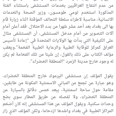
من عدم انتفاع العراقيين بخدمات المستشفى باستثناء الفئة
المذكورة استخدم تومي طومسون، وزير الصحة والخدمات
الانسانية، مناسبة لاطراء سلطة التحالف المؤقتة اثناء زيارة قام
بها الى بغداد بعد أحد عشر شهرا من بدء الاحتلال. فقد أعلن أمام
آلات التصوير من أمام مدخل المستشفى، أن المستشفى مثال
على الكيفية التي بدأت بها الولايات المتحدة في “إعادة تأسيس
العراق كمركز للوقاية الطبية والرعاية الطبية الفخمة”.ويعقب
مؤلف الكتاب على ذلك بالقول، إن شيئا من تلك الفخامة لم يكن
له وجود خارج مدينة الزمرد “المنطقة الخضراء”.
يقول المؤلف إن مستشفى اليرموك خارج المنطقة الخضراء،
وهو عبارة عن تجمع من المباني الاسمنتية المكونة من طابقين،
مقامة حول ساحة اسمنتية، يبعد خمس دقائق بالسيارة عن
المنطقة الخضراء، ولا تفصله عن طريق المطار سوى بضع
وحدات سكنية. ويقول المؤلف عن هذا المستشفى إنه كان أضخم
المراكز الطبية في بغداد واشدها ازدحاما، ولكن المؤلف الذي زار