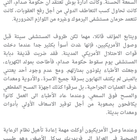
السمعة الحسنة. وكانت ادارة بوش تعتقد ان حكومة صدام، التي
كانت تحاول كسب التعاطف الدولي من أجل رفع العقوبات، كانت
تتعمد حرمان مستشفى اليرموك وغيره من اللوازم الضرورية.
ويتابع المؤلف قائلا، مهما تكن ظروف المستشفى سيئة قبل
وصول الأمريكيين، فإنها غدت أسوأ بكثير جدا عندما دخلت
قوات الاحتلال الأمريكي المدينة. فقد ضربت قذيفة دبابة
المستشفى يوم سقوط حكومة صدام، فأطاحت بمولد الكهرباء،
وجعلت الأطباء يلوذون بمنازلهم. ومع عدم وجود أحد يعتني
بالمبنى لم يكتف النهابون بسرقة جميع الاسرة، والأدوية ومعدات
غرف العمليات الجراحية، بل سرقوا كذلك اجهزة المسح المقطعي
والمسح فوق السمعي. وعندما عاد الأطباء الى العمل كانوا
يكافحون بصعوبة من أجل توفير الاسعاف الأولي بأدوات
ومعدات بديلة.
وعندما وصل الأمريكيون أوكلت مهمة إعادة تأهيل نظام الرعاية
الصحية في العراق الى فريدريك بيركل الأصغر، وهو طبيب