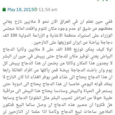
May 18, 2015
11:54 am
ففي حين نعلم ان في العراق الان نحو 3 ملايين نازح يعاني
معظمهم من ضيق او عدم وجود مكان للنوم وافقت امانة مجلس
الوزراء على استيراد منظمة الاغذية و الزراعة الدولية 100 الف
دجاجة بياضة من ايران لتوزيعها على النازحين .
اولا كيف يمكن توزيع 100 الف على 3 ملايين وثانيا الدجاج
البياض يعني توفير مكان للدجاج حتى يبيض في حين ان البشر
لا يجدون هذا المكان وثالثا من يضمن ان هذا الدجاج يبيض كل
يوم وان باضت الدجاجة بيضة فمن ياكلها من افراد العائلة رابعا
ان هذا الدجاج يحتاج الى غذاء فمن يوفر الغذاء اذا كان النازح لا
يملك قوته اليومي خامسا ان هذا الدجاج يحتاج الى ادوية حتى
يستمر في الحياة والبيض وسادسا يحتاج هذا البيض الى مراقبة
طبية خوفا من امراض تصيب البشر مثل انفلونزا الدجاج وسابعا
هل فكروا ان مصير هذه الدجاج ان وصل سالما البيع فتكون
الملاجئ ساحات لبيع الدجاج وثامنا اذا علمنا ان النازحين لن