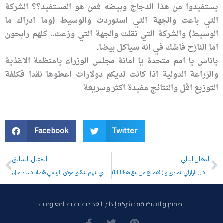
يستفيدوا من هذا الدجاج وبيضه فمن هو المستفيد؟؟ الشركة
التي باعت والجهة التي استوردت والوسيط (وما ادراك ما
الوسيط) والشركة التي نقلت والجهة التي وزعت.. كلهم رابحون
اما النازح فاشك في انه سياكل بيضا.
ياناس يا امم متحدة يا امانة مجلس الوزراء يامنظمة الاغذية
والزراعة الدولية اذا كانت لديكم دولارات اعطوها نقدا فكلفة
التوزيع اقل والنتائج مفيدة اكثر وسريعة
Facebook
Twitter
Prev
N
المقال التالي
المقال السابق
في ظل الانبطاحيين: الغلام نيجيرفان بارازاني يتمادى و ( لايمانع من بيع نفطنا لنا)
مستشارية الامن الوطني تتهم شقيق موفق الربيعي بقضايا فساد مالي
تصميم والاستضافة : شركة إبداع البغدادية لتقنية المعلومات
F
T
P