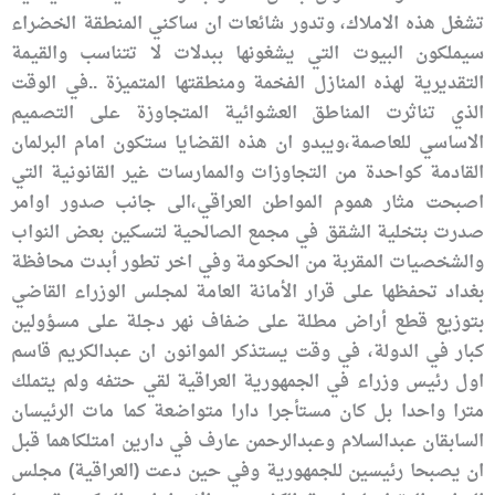
تشغل هذه الاملاك، وتدور شائعات ان ساكني المنطقة الخضراء
سيملكون البيوت التي يشغونها ببدلات لا تتناسب والقيمة
التقديرية لهذه المنازل الفخمة ومنطقتها المتميزة ..في الوقت
الذي تناثرت المناطق العشوائية المتجاوزة على التصميم
الاساسي للعاصمة،ويبدو ان هذه القضايا ستكون امام البرلمان
القادمة كواحدة من التجاوزات والممارسات غير القانونية التي
اصبحت مثار هموم المواطن العراقي،الى جانب صدور اوامر
صدرت بتخلية الشقق في مجمع الصالحية لتسكين بعض النواب
والشخصيات المقربة من الحكومة وفي اخر تطور أبدت محافظة
بغداد تحفظها على قرار الأمانة العامة لمجلس الوزراء القاضي
بتوزيع قطع أراض مطلة على ضفاف نهر دجلة على مسؤولين
كبار في الدولة، في وقت يستذكر الموانون ان عبدالكريم قاسم
اول رئيس وزراء في الجمهورية العراقية لقي حتفه ولم يتملك
مترا واحدا بل كان مستأجرا دارا متواضعة كما مات الرئيسان
السابقان عبدالسلام وعبدالرحمن عارف في دارين امتلكاهما قبل
ان يصبحا رئيسين للجمهورية وفي حين دعت (العراقية) مجلس