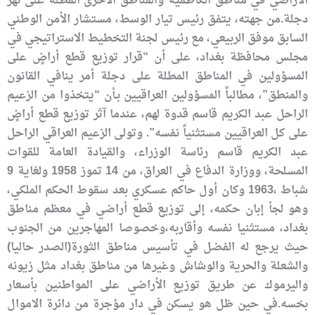
الاراضي في مناطق الكاظمية والمناطق الأخرى المطلة على نهر
دجلة.من جهته، يتفق رئيس تيار الوسط، مستشار الأمن الوطني
السابق موفق الربيعي، مع رئيس لجنة التخطيط الاستراتيجي في
مجلس محافظة بغداد، على أن “قرار توزيع قطع أراضٍ على
المسؤولين في المناطق المطلة على دجلة أمر ينافي القانون
والمنطق”، مطالباً المسؤولين العراقيين بـأن “يتخذوا من الزعيم
الراحل عبد الكريم قاسم قدوة لهم، عندما آثر توزيع قطع أراضٍ
على كل العراقيين مستثنياً نفسه”. وتولى الزعيم العراقي الراحل
عبد الكريم قاسم رئاسة الوزراء، والقيادة العامة للقوات
المسلحة، ووزارة الدفاع في العراق، من 14 تموز 1958 ولغاية 9
شباط ،1963 وكان أول حاكم عسكري بعد سقوط الحكم الملكي،
وهو لجأ إبان حكمه، إلى توزيع قطع أراضي في معظم مناطق
بغداد، مستثنيا نفسه وأقاربه،وخصوصا المهاجرين من الجنوب
حيث يرجع له الفضل في تأسيس مناطق الثورة(الصدر حاليا)
والشعلة والحرية والوشاش وغيرها من مناطق بغداد مثل زيونه
واليرموك عن طريق توزيع الأراضي على المواطنين بأسعار
بخسه.في حين ظل هو يسكن في دار مؤجرة من دائرة الاموال