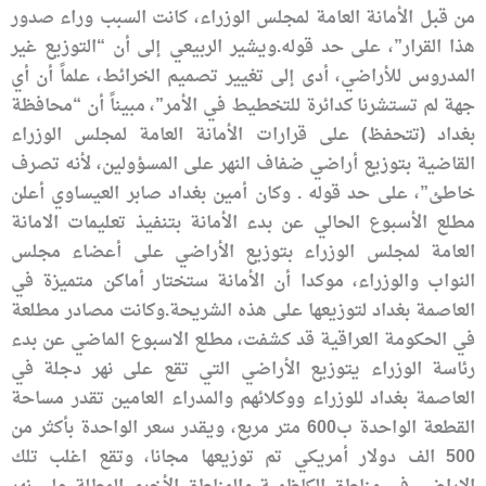
من قبل الأمانة العامة لمجلس الوزراء، كانت السبب وراء صدور
هذا القرار”، على حد قوله.ويشير الربيعي إلى أن “التوزيع غير
المدروس للأراضي، أدى إلى تغيير تصميم الخرائط، علماً أن أي
جهة لم تستشرنا كدائرة للتخطيط في الأمر”، مبيناً أن “محافظة
بغداد (تتحفظ) على قرارات الأمانة العامة لمجلس الوزراء
القاضية بتوزيع أراضي ضفاف النهر على المسؤولين، لأنه تصرف
خاطئ”، على حد قوله . وكان أمين بغداد صابر العيساوي أعلن
مطلع الأسبوع الحالي عن بدء الأمانة بتنفيذ تعليمات الامانة
العامة لمجلس الوزراء بتوزيع الأراضي على أعضاء مجلس
النواب والوزراء، موكدا أن الأمانة ستختار أماكن متميزة في
العاصمة بغداد لتوزيعها على هذه الشريحة.وكانت مصادر مطلعة
في الحكومة العراقية قد كشفت، مطلع الاسبوع الماضي عن بدء
رئاسة الوزراء يتوزيع الأراضي التي تقع على نهر دجلة في
العاصمة بغداد للوزراء ووكلائهم والمدراء العامين تقدر مساحة
القطعة الواحدة ب600 متر مربع، ويقدر سعر الواحدة بأكثر من
500 الف دولار أمريكي تم توزيعها مجانا، وتقع اغلب تلك