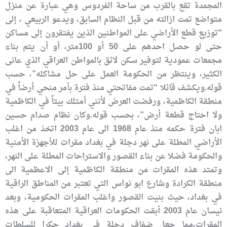
المجمدة تقع بالقرب من ساحة الفردوس وهي عبارة عن منزل
متواضع تمت ازالته من قبل النظام السابق، ويدعو الربيعي ، إلى
“توزيع قطع الأراضي على المواطنين الذين يفتقرون إلى مساكن
حتى لو حصل احدهم على 50 أو 100متر، أو أن يتم بناء
مجمعات عمودية لتوفير سكن لائق بالمواطن العراقي الذي عانى
الكثير، وينتظر من الحكومة العمل على حل مشاكله”، حسب
قوله.ويكشف قائلا “تمت مفاتحتي منذ فترة بأمر منحي أرضاً في
منطقة الكاظمية، ورفضت العرض لأنني أمتلك بيتاً في الكاظمية
ولا احتاج قطعة أرض”، بحسب قوله.وكان نظام صدام حسين
ابان فترة حكمه منذ عام 1968 الى عام 2003 اتخذ من اغلب
الأراضي المطلة على نهر دجلة في بغداد مقرات للأجهزة الأمنية
والحكومة فضلا عن بناء القصور والاستراحات المطلة على النهر،
وتمتد هذه المقرات من منطقة الكاظمية إلى الاعظمية الى
منطقة الكرادة وشارع ابو نواس التي تعتبر من المناطق الراقية
في بغداد، حيث بنيت القصور واغلب المقرات الحكومية، وبعد
نيسان عام 2003 أبقت الحكومات العراقية المتعاقبة على هذه
المقرات،مما جعل ضفاف دجلة في بغداد حكرا للسلطات