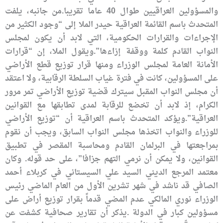
والمسؤولين العراقيين طوال 40 عاما تقريبا.من جانبه، يلفت
المتحدث باسم القائمة العراقية حيدر الملا إلى “وجود الكثير من
الإجراءات والقرارات الحكومية، التي لابد أن يكون لمجلس
النواب القادم كلمة ووقفة إزاءها”.ويقول الملا، إن “قرارات
الأمانة العامة لمجلس الوزراء ومنها قرار توزيع قطع الأراضي
على المسؤولين، كانت في فترة غياب السلطة الرقابية، ولا اعتقد
أن مجلس النواب المقبل سيترك قضية توزيع الأراضي تمر مرور
الكرام، إذ لابد أن تخضع للرقابة لمدى تطابقها مع القوانين
العراقية”.ويؤكد المتحدث باسم العراقية أن “توزيع الأراضي
للوزراء والنواب اتخذها مجلس النواب السابق، ويجب أن نقوم
بمراجعتها في البرلمان القادم ومحاسبة المقصر في تطبيق
القوانين، ولا يمكن أن نرمي التهم جزافا”، على حد قوله. وكان
معتمد المرجع الديني السيد علي السيستاني في كربلاء أحمد
الصافي قد ناشد في شهر تشرين الأول من العام الماضي رئيس
الوزراء نوري المالكي عدم المضي قدماً بقرار توزيع أراض على
مسؤولين كبار في الدولة .يذكر أن تقارير صحافية كشفت عن