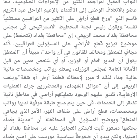
النواب المقبل لمراجعة الكثير من الإجراءات الحكومية، دعا
عضو بالائتلاف الوطني إلى الاقتداء بالزعيم الراحل عبد الكريم
قاسم الذي “وزع قطع أراضٍ على الكثير من العراقيين مستثنياً
نفسه”.ويقول رئيس لجنة التخطيط الاستراتيجي في مجلس
محافظة بغداد محمد الربيعي، إن “محافظة بغداد (تتحفظ) على
موضوع توزيع قطع الأراضي على المسؤولين العراقيين، لأنه
مجافٍ للمنطق ومخالف للقانون في آن واحد”، مبيناً أن “المنطق
يقول أن المدير العام أو الوزير، أو أي شخص معين من قبل
الأمانة العامة لمجلس الوزراء، يستلم رواتب ومخصصات مالية
عالية جدا، لذلك لا مبرر لإعطائه قطعة أرض أو شقة”.ويلفت
الربيعي إلى أن “عوائل الشهداء، والمتضررين جراء العمليات
الإرهابية، تغدق عليهم الوعود بتمليكهم أراضي في مناطق نائية
تفتقر إلى الخدمات، في حين يتم منح طبقة مرفهة لديها رواتب
ومخصصات، قطع أراض على ضفاف النهر، الأمر الذي يجافي
المنطق”.ويوضح المسؤول في المحافظة أن “مدينة بغداد
يحكمها دستور ثابت لايمكن التجاوز عليه من محافظ بغداد أو
أمينها، ولكن يبدو أن ضغوطاً سياسية مورست على أمين بغداد