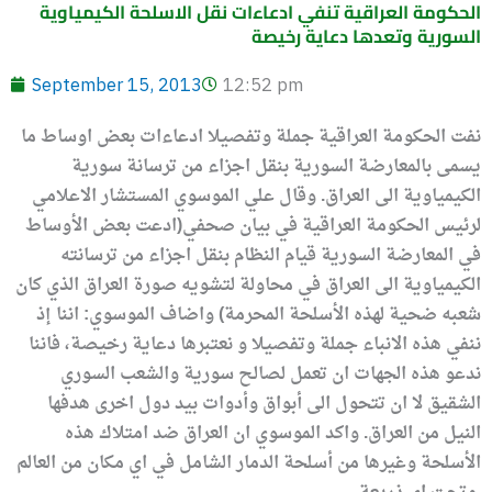
الحكومة العراقية تنفي ادعاءات نقل الاسلحة الكيمياوية
السورية وتعدها دعاية رخيصة
September 15, 2013
12:52 pm
نفت الحكومة العراقية جملة وتفصيلا ادعاءات بعض اوساط ما
يسمى بالمعارضة السورية بنقل اجزاء من ترسانة سورية
الكيمياوية الى العراق. وقال علي الموسوي المستشار الاعلامي
لرئيس الحكومة العراقية في بيان صحفي(ادعت بعض الأوساط
في المعارضة السورية قيام النظام بنقل اجزاء من ترسانته
الكيمياوية الى العراق في محاولة لتشويه صورة العراق الذي كان
شعبه ضحية لهذه الأسلحة المحرمة) واضاف الموسوي: اننا إذ
ننفي هذه الانباء جملة وتفصيلا و نعتبرها دعاية رخيصة، فاننا
ندعو هذه الجهات ان تعمل لصالح سورية والشعب السوري
الشقيق لا ان تتحول الى أبواق وأدوات بيد دول اخرى هدفها
النيل من العراق. واكد الموسوي ان العراق ضد امتلاك هذه
الأسلحة وغيرها من أسلحة الدمار الشامل في اي مكان من العالم