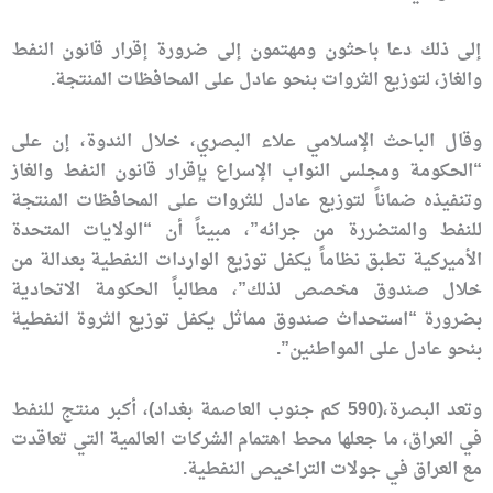
إلى ذلك دعا باحثون ومهتمون إلى ضرورة إقرار قانون النفط
والغاز، لتوزيع الثروات بنحو عادل على المحافظات المنتجة.
وقال الباحث الإسلامي علاء البصري، خلال الندوة، إن على
“الحكومة ومجلس النواب الإسراع بإقرار قانون النفط والغاز
وتنفيذه ضماناً لتوزيع عادل للثروات على المحافظات المنتجة
للنفط والمتضررة من جرائه”، مبيناً أن “الولايات المتحدة
الأميركية تطبق نظاماً يكفل توزيع الواردات النفطية بعدالة من
خلال صندوق مخصص لذلك”، مطالباً الحكومة الاتحادية
بضرورة “استحداث صندوق مماثل يكفل توزيع الثروة النفطية
بنحو عادل على المواطنين”.
وتعد البصرة،(590 كم جنوب العاصمة بغداد)، أكبر منتج للنفط
في العراق، ما جعلها محط اهتمام الشركات العالمية التي تعاقدت
مع العراق في جولات التراخيص النفطية.