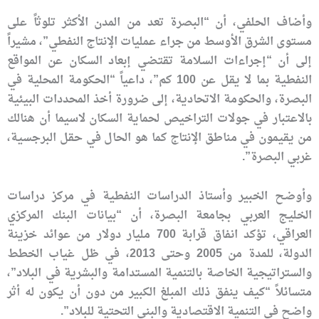
وأضاف الحلفي، أن “البصرة تعد من المدن الأكثر تلوثاً على
مستوى الشرق الأوسط من جراء عمليات الإنتاج النفطي”، مشيراً
إلى أن “إجراءات السلامة تقتضي إبعاد السكان عن المواقع
النفطية بما لا يقل عن 100 كم”، داعياً “الحكومة المحلية في
البصرة، والحكومة الاتحادية، إلى ضرورة أخذ المحددات البيئية
بالاعتبار في جولات التراخيص لحماية السكان لاسيما أن هنالك
من يقيمون في مناطق الإنتاج كما هو الحال في حقل البرجسية،
غربي البصرة”.
وأوضح الخبير وأستاذ الدراسات النفطية في مركز دراسات
الخليج العربي بجامعة البصرة، أن “بيانات البنك المركزي
العراقي، تؤكد انفاق قرابة 700 مليار دولار من عوائد خزينة
الدولة، للمدة من 2005 وحتى 2013، في ظل غياب الخطط
والستراتيجية الخاصة بالتنمية المستدامة والبشرية في البلاد”،
متسائلاً “كيف ينفق ذلك المبلغ الكبير من دون أن يكون له أثر
واضح في التنمية الاقتصادية والبنى التحتية للبلاد”.