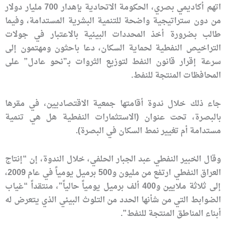
اتهم أكاديمي بصري، الحكومة الاتحادية بإهدار 700 مليار دولار
من دون ستراتيجية واضحة للتنمية البشرية المستدامة، وفيما
طالب بضرورة أخذ المحددات البيئية بالاعتبار في جولات
التراخيص النفطية لحماية السكان، دعا باحثون ومهتمون إلى
سرعة إقرار قانون النفط لتوزيع الثروات بـ”نحو عادل” على
المحافظات المنتجة للنفط.
جاء ذلك خلال ندوة أقامتها جمعية الاقتصاديين، في مقرها
بالبصرة، تحت عنوان (الاستثمارات النفطية هل هي تنمية
مستدامة أم تغيير نمط السكان في البصرة).
وقال الخبير النفطي عبد الجبار الحلفي، خلال الندوة، إن “إنتاج
العراق النفطي ارتفع من مليون و500 برميل يومياً في عام 2009،
إلى ثلاثة ملايين و400 ألف برميل يومياً حالياً”، منتقداً “غياب
الضوابط التي من شأنها الحدد من التلوث البيئي الذي يتعرض له
أبناء المناطق المنتجة للنفط”.