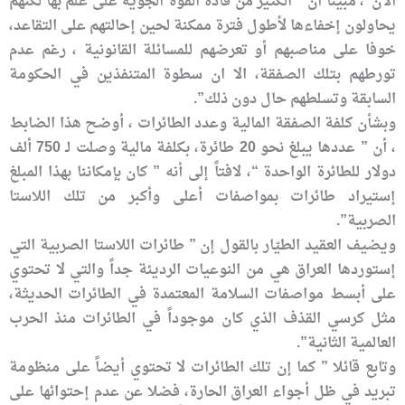
الآن”، مبينا أن ” الكثير من قادة القوة الجوية على علم بها لكنهم
يحاولون إخفاءها لأطول فترة ممكنة لحين إحالتهم على التقاعد،
خوفا على مناصبهم أو تعرضهم للمسائلة القانونية ، رغم عدم
تورطهم بتلك الصفقة، الا ان سطوة المتنفذين في الحكومة
السابقة وتسلطهم حال دون ذلك”.
وبشأن كلفة الصفقة المالية وعدد الطائرات ، أوضح هذا الضابط
، أن ” عددها يبلغ نحو 20 طائرة، بكلفة مالية وصلت لـ 750 ألف
دولار للطائرة الواحدة “، لافتاً إلى أنه ” كان بإمكاننا بهذا المبلغ
إستيراد طائرات بمواصفات أعلى وأكبر من تلك اللاستا
الصربية”.
ويضيف العقيد الطيّار بالقول إن ” طائرات اللاستا الصربية التي
إستوردها العراق هي من النوعيات الرديئة جداً والتي لا تحتوي
على أبسط مواصفات السلامة المعتمدة في الطائرات الحديثة،
مثل كرسي القذف الذي كان موجوداً في الطائرات منذ الحرب
العالمية الثانية”.
وتابع قائلا ” كما إن تلك الطائرات لا تحتوي أيضاً على منظومة
تبريد في ظل أجواء العراق الحارة، فضلا عن عدم إحتوائها على