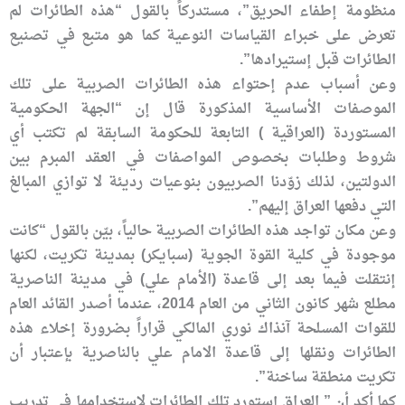
منظومة إطفاء الحريق”، مستدركاً بالقول “هذه الطائرات لم
تعرض على خبراء القياسات النوعية كما هو متبع في تصنيع
الطائرات قبل إستيرادها”.
وعن أسباب عدم إحتواء هذه الطائرات الصربية على تلك
الموصفات الأساسية المذكورة قال إن “الجهة الحكومية
المستوردة (العراقية ) التابعة للحكومة السابقة لم تكتب أي
شروط وطلبات بخصوص المواصفات في العقد المبرم بين
الدولتين، لذلك زوّدنا الصربيون بنوعيات رديئة لا توازي المبالغ
التي دفعها العراق إليهم”.
وعن مكان تواجد هذه الطائرات الصربية حالياً، بيّن بالقول “كانت
موجودة في كلية القوة الجوية (سبايكر) بمدينة تكريت، لكنها
إنتقلت فيما بعد إلى قاعدة (الأمام علي) في مدينة الناصرية
مطلع شهر كانون الثاني من العام 2014، عندما أصدر القائد العام
للقوات المسلحة آنذاك نوري المالكي قراراً بضرورة إخلاء هذه
الطائرات ونقلها إلى قاعدة الامام علي بالناصرية بإعتبار أن
تكريت منطقة ساخنة”.
كما أكد أن ” العراق إستورد تلك الطائرات لإستخدامها في تدريب