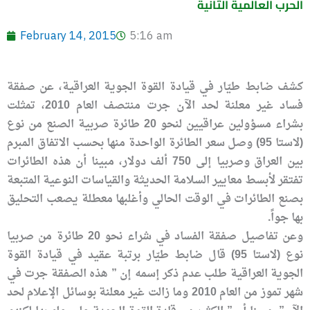
الحرب العالمية الثانية
February 14, 2015
5:16 am
كشف ضابط طيّار في قيادة القوة الجوية العراقية، عن صفقة
فساد غير معلنة لحد الآن جرت منتصف العام 2010، تمثلت
بشراء مسؤولين عراقيين لنحو 20 طائرة صربية الصنع من نوع
(لاستا 95) وصل سعر الطائرة الواحدة منها بحسب الاتفاق المبرم
بين العراق وصربيا إلى 750 ألف دولار، مبينا أن هذه الطائرات
تفتقر لأبسط معايير السلامة الحديثة والقياسات النوعية المتبعة
بصنع الطائرات في الوقت الحالي وأغلبها معطلة يصعب التحليق
بها جواً.
وعن تفاصيل صفقة الفساد في شراء نحو 20 طائرة من صربيا
نوع (لاستا 95) قال ضابط طيّار برتبة عقيد في قيادة القوة
الجوية العراقية طلب عدم ذكر إسمه إن ” هذه الصفقة جرت في
شهر تموز من العام 2010 وما زالت غير معلنة بوسائل الإعلام لحد