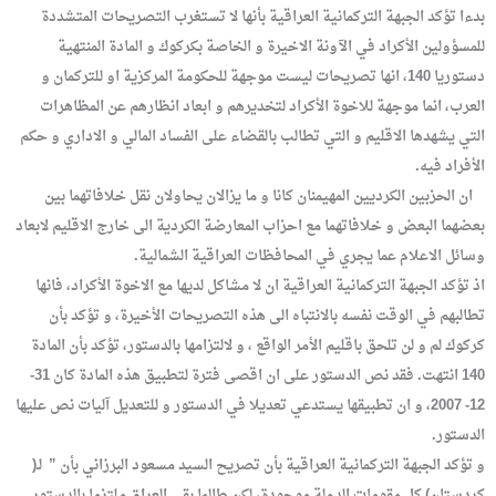
بدءا تؤكد الجبهة التركمانية العراقية بأنها لا تستغرب التصريحات المتشددة
للمسؤولين الأكراد في الآونة الاخيرة و الخاصة بكركوك و المادة المنتهية
دستوريا 140، انها تصريحات ليست موجهة للحكومة المركزية او للتركمان و
العرب، انما موجهة للاخوة الأكراد لتخديرهم و ابعاد انظارهم عن المظاهرات
التي يشهدها الاقليم و التي تطالب بالقضاء على الفساد المالي و الاداري و حكم
الأفراد فيه.
ان الحزبين الكرديين المهيمنان كانا و ما يزالان يحاولان نقل خلافاتهما بين
بعضهما البعض و خلافاتهما مع احزاب المعارضة الكردية الى خارج الاقليم لابعاد
وسائل الاعلام عما يجري في المحافظات العراقية الشمالية.
اذ تؤكد الجبهة التركمانية العراقية ان لا مشاكل لديها مع الاخوة الأكراد، فانها
تطالبهم في الوقت نفسه بالانتباه الى هذه التصريحات الأخيرة، و تؤكد بأن
كركوك لم و لن تلحق باقليم الأمر الواقع ، و لالتزامها بالدستور، تؤكد بأن المادة
140 انتهت. فقد نص الدستور على ان اقصى فترة لتطبيق هذه المادة كان 31-
12- 2007، و ان تطبيقها يستدعي تعديلا في الدستور و للتعديل آليات نص عليها
الدستور.
و تؤكد الجبهة التركمانية العراقية بأن تصريح السيد مسعود البرزاني بأن ” لـ(
كردستان) كل مقومات الدولة موجودة، لكن طالما بقي العراق ملتزما بالدستور