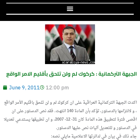
الجبهة التركمانية : كركوك لم ولن تلحق بأقليم الامر الواقع
June 9, 2011
12:00 pm
اكدت الجبهة التركمانية العراقية على ان
كركوك لم و لن تلحق باقليم الأمر الواقع
، و لالتزامها بالدستور، تؤكد بأن المادة 140 انتهت. فقد نص الدستور على ان
اقصى فترة لتطبيق هذه المادة كان 31- 12- 2007، و ان تطبيقها يستدعي تعديلا
في الدستور و للتعديل آليات نص عليها الدستور.
جاء ذلك في بيان في لدائرتها الاعلامية مايلي نصه: