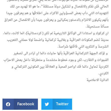
الحالي فلن نفكر بالانفصال و تشكيل دولة مستقلة”، ما هو الا تهديد من تلك
التهديدات التي دأب بعض المسؤولين الأكراد على اطلاقها و هم يعرفون جيدا
بأنهم يكيلون الالتزام بالدستور بمكيالين و يعرفون جيدا بأن الانفصال عن العراق
مسألة مستحيلة.
ان كركوك و استنادا الى الوثائق التاريخية لم تكن ( كردستانية)، انما كانت، دائما،
مدينة تضم المكونات العراقية و بغالبية تركمانية واضحة لولا حملتي التعريب
الشرسة و التكريد التي فاقتها شراسة.
و تؤكد الجبهة التركمانية العراقية بأنها حاولت دائما ان تبادر الى تصغير
الفجوات و التقارب، لكن وجود خطوط متشددة و متطرفة داخل بعض الاحزاب
الكردية تحاول دائما فك اواصر المحبة و العلاقة بين المكونين التركماني و
الكردي.
الدائرة الاعلامية
Facebook
Twitter