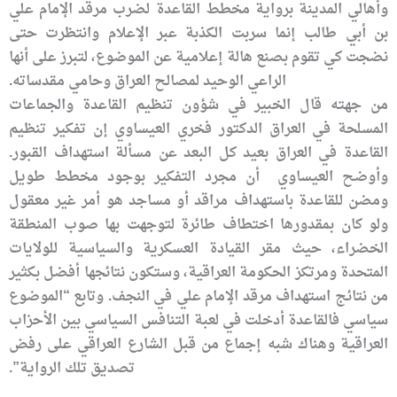
وأهالي المدينة برواية مخطط القاعدة لضرب مرقد الإمام علي
بن أبي طالب إنما سربت الكذبة عبر الإعلام وانتظرت حتى
نضجت كي تقوم بصنع هالة إعلامية عن الموضوع، لتبرز على أنها
الراعي الوحيد لمصالح العراق وحامي مقدساته.
من جهته قال الخبير في شؤون تنظيم القاعدة والجماعات
المسلحة في العراق الدكتور فخري العيساوي إن تفكير تنظيم
القاعدة في العراق بعيد كل البعد عن مسألة استهداف القبور.
وأوضح العيساوي أن مجرد التفكير بوجود مخطط طويل
ومضن للقاعدة باستهداف مراقد أو مساجد هو أمر غير معقول
ولو كان بمقدورها اختطاف طائرة لتوجهت بها صوب المنطقة
الخضراء، حيث مقر القيادة العسكرية والسياسية للولايات
المتحدة ومرتكز الحكومة العراقية، وستكون نتائجها أفضل بكثير
من نتائج استهداف مرقد الإمام علي في النجف. وتابع “الموضوع
سياسي فالقاعدة أدخلت في لعبة التنافس السياسي بين الأحزاب
العراقية وهناك شبه إجماع من قبل الشارع العراقي على رفض
تصديق تلك الرواية”.