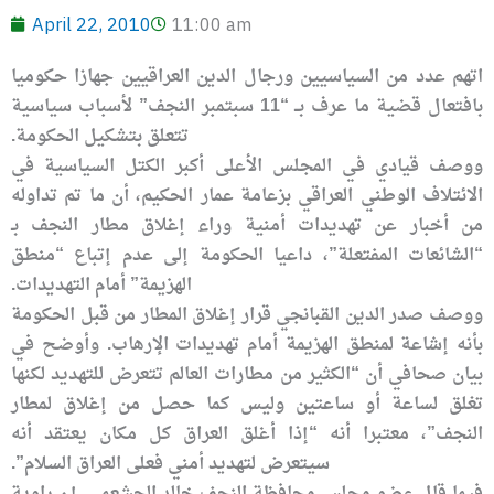
April 22, 2010
11:00 am
اتهم عدد من السياسيين ورجال الدين العراقيين جهازا حكوميا
بافتعال قضية ما عرف بــ “11 سبتمبر النجف” لأسباب سياسية
تتعلق بتشكيل الحكومة.
ووصف قيادي في المجلس الأعلى أكبر الكتل السياسية في
الائتلاف الوطني العراقي بزعامة عمار الحكيم، أن ما تم تداوله
من أخبار عن تهديدات أمنية وراء إغلاق مطار النجف بـ
“الشائعات المفتعلة”، داعيا الحكومة إلى عدم إتباع “منطق
الهزيمة” أمام التهديدات.
ووصف صدر الدين القبانجي قرار إغلاق المطار من قبل الحكومة
بأنه إشاعة لمنطق الهزيمة أمام تهديدات الإرهاب. وأوضح في
بيان صحافي أن “الكثير من مطارات العالم تتعرض للتهديد لكنها
تغلق لساعة أو ساعتين وليس كما حصل من إغلاق لمطار
النجف”، معتبرا أنه “إذا أغلق العراق كل مكان يعتقد أنه
سيتعرض لتهديد أمني فعلى العراق السلام”.
فيما قال عضو مجلس محافظة النجف خالد الجشعمي إن راوية