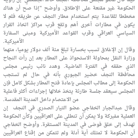
الحكومة غير مقنعة على الإطلاق. وأوضح “إذا صح أن هناك
مخططا للقاعدة يتم استخدام مطار النجف عن طريقه فلم لا
يكون في مطارات أخرى أهم وتقع قرب مراكز اتخاذ القرار
السياسي العراقي وقرب القواعد الأميركية ومبنى السفارة
الأميركية.
وقال إن الإغلاق تسبب بخسارة تبلغ مئة ألف دولار يوميا، متهما
وزارة النقل بمحاولة الاستحواذ على المطار بعد إن رأت النجاح
الذي حققه في الفترة الماضية. وهدد نائب رئيس مجلس
محافظة النجف خضير الجبوري بأنه في حال لم تستجب
الحكومة إلى مطالب المجلس بإعادة فتح المطار بشكل كامل فإن
المجلس سيعقد جلسة طارئة يتخذ خلالها إجراءات أكثر فاعلية
من الاعتصام داخل المدينة المقدسة.
وقال عبدالجبار الخفاجي عضو التيار الصدري في النجف إن
العملية مفبركة ولا يمكن أن تنطلي على العراقيين وكأن الحكومة
تهدف إلى خلق فوضى في المدينة المستقرة. وأوضح الخفاجي
أن الحكومة لا تمتلك أية أدلة ولم تتمكن من إقناع العراقيين