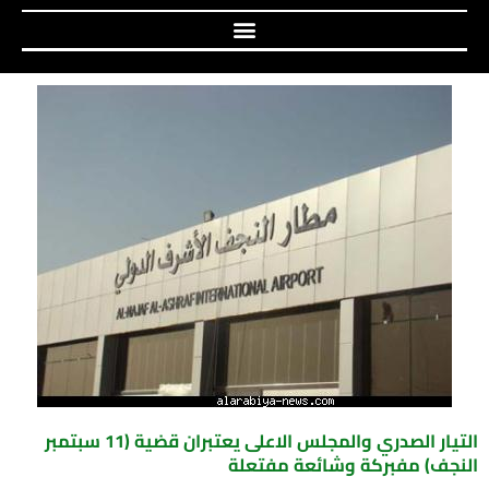
التيار الصدري والمجلس الاعلى يعتبران قضية (11 سبتمبر
النجف) مفبركة وشائعة مفتعلة