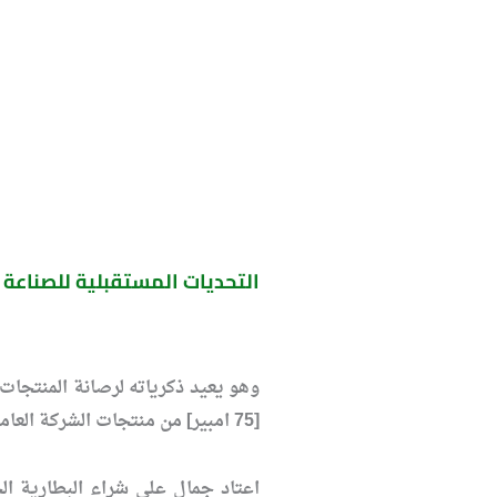
التحديات المستقبلية للصناعة 
[75 امبير] من منتجات الشركة العامة لصناعة البطاريات لسيارته [الاوبل موديل 2000] ، واصفا اياها من افضل البطاريات المتوفرة بالاسواق والتي يمكن الاعتماد عليها .