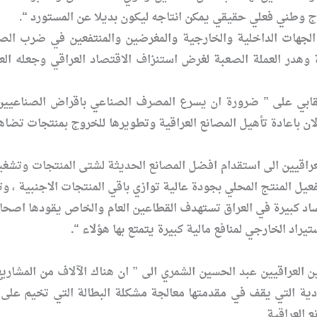
اج وطني فعلي حقيقي يمكن انتاجه ليكون بديلا عن المستورد “.
جهات الداخلية والخارجية والمغرضين والمنتفعين في ضرب الصناع
ة وهدر العملة الصعبة لغرض استنزاف الاقتصاد العراقي وجعله ال
 الان باعادة تأهيل المصانع العراقية وتطويرها للخروج بمنتجات تضا
راقيين الى استقدام افضل المصانع الحديثة لشتى المنتجات وتشغيل
عيل المنتج المحلي بجودة عالية توازي باقي المنتجات الاجنبية ، وت
اد كبيرة في العراق تستهدف القطاعين العام والخاص يقودها اصحاب 
يراد الخارجي لمنافع مالية كبيرة يتمتع بها هؤلاء “.
 العراقيين عبد الحسين الشمري الى ” ان هناك الآلاف من المشاري
ادية التي يقف في مقدمتها معالجة مشكلة البطالة التي تخيم عل
ع العراقية