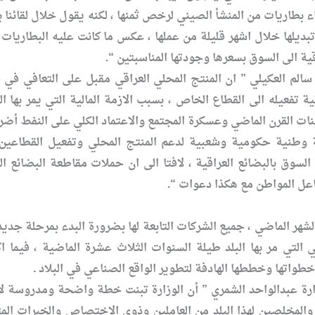
راء بطاريات من المنشأ الصيني لرخص ثمنها ، لكنه يقول خلال لقائن
بديلها خلال اشهر قليلة من عملها ، عكس ما كانت عليه البطاريات 
ية الى السوق بسعرها وجودتها المناسبتين “.
الم العكيلي ” ان المنتج المحلي العراقي مقبل على التعافي في 
ة تفعيله الى القطاع الخاص ، بسبب الازمة المالية التي يمر بها ال
ينات القرن الماضي وعسكرة المجتمع والاعتماد الكلي على النفط أضرت
لة وطنية حكومية وشعبية لدعم المنتج المحلي وتفعيل القطاعين
السوق بالبضائع العراقية ، لافتا الى ان حملات مقاطعة البضائع 
اعل المواطن مع هكذا دعوات “.
لشهر الماضي ، جميع الشركات التابعة لها بضرورة البدء بمرحلة جد
التي مر بها البلد طيلة السنوات الثلاث عشرة الماضية ، فيما 
واتها وخططها الهادفة لتطوير الواقع الصناعي في البلاد .
زارة عبدالواحد الشمري ” أن الوزارة تبنت خطة واضحة ومدروسة لا
والمخلصين لهذا البلد من العاملين وذوي الاختصاص والخبرات المت