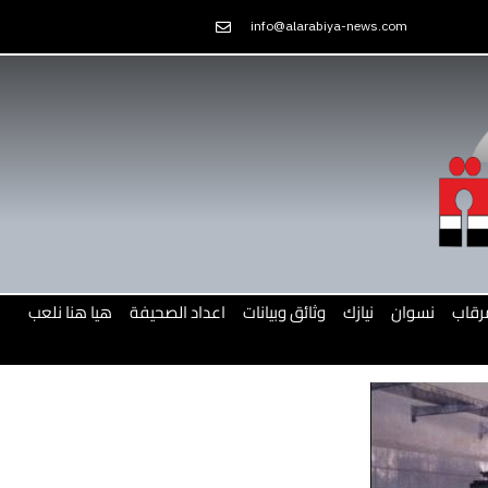
Skip
info@alarabiya-news.com
to
content
رقاب
نسوان
نيازك
وثائق وبيانات
اعداد الصحيفة
هيا هنا نلعب