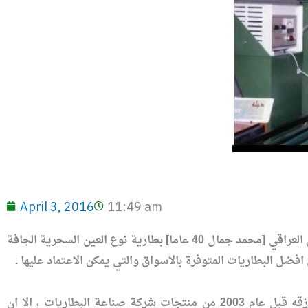
April 3, 2016
11:49 am
وهو يعيد ذكرياته لرصانة المنتجات المحلية وتميزها بين اقرانها من المنتجات الخارجية اشترى المواطن العراقي [محمد جمال 40 عاما] بطارية نوع العين السحرية الجافة
اعتاد جمال على شراء البطارية الجافة لسياراته التي يتجول فيها بمناطق العاصمة بغداد بحثا عن رزقه قبل عام 2003 من منتجات شركة صناعة البطاريات ، الا ان