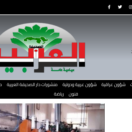
F
T
a
w
c
i
e
t
b
t
o
e
o
r
r
k
-
f
شؤون عراقية
شؤون عربية ودولية
منشورات دار الصحيفة العربية
م
فنون
رياضة