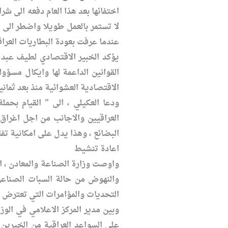
اختفائها بعد هذا العام دفعه الى ش
لا تستمر بالعمل طويلا واضطر الى ت
عندما عرفت بعودة البطاريات العراق
يؤكد الخبير الاقتصادي لطيف عبد س
القوانين الداعمة لها وايكال مسؤولي
الاقتصادية العشوائية منذ بعد ثمان
ودعا العكيلي ، الى ” القيام بحم
العراقيين والاجانب من اجل اغراق 
البضائع ، وهذا يدل على امكانية تف
اعادة تنشيط
واوصت وزارة الصناعة والمعادن ، ا
والنهوض من حالة السبات الصناعي 
التحديات والمؤامرات التي تعترض خط
وبين مدير المركز الاعلامي في الو
على السواعد العراقية من الخيرين 