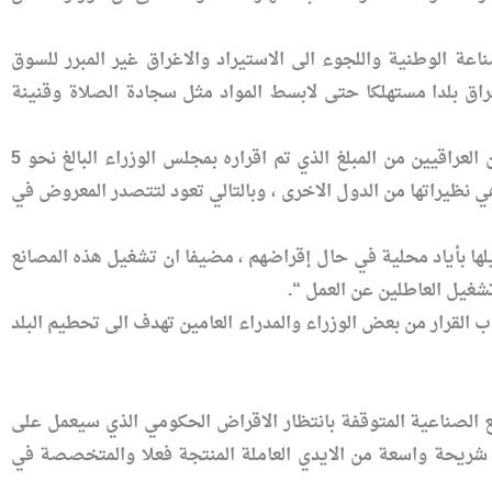
ة الوطنية واللجوء الى الاستيراد والاغراق غير المبرر للسوق
عراق بلدا مستهلكا حتى لابسط المواد مثل سجادة الصلاة وقنينة
و شدد الخبير الاقتصادي حميد العقابي على ” ضرورة ان يسرع المصرف الصناعي باقراض الصناعيين العراقيين من المبلغ الذي تم اقراره بمجلس الوزراء البالغ نحو 5
هي نظيراتها من الدول الاخرى ، وبالتالي تعود لتتصدر المعروض في
ها بأياد محلية في حال إقراضهم ، مضيفا ان تشغيل هذه المصانع
شغيل العاطلين عن العمل “.
القرار من بعض الوزراء والمدراء العامين تهدف الى تحطيم البلد
ع الصناعية المتوقفة بانتظار الاقراض الحكومي الذي سيعمل على
ى شريحة واسعة من الايدي العاملة المنتجة فعلا والمتخصصة في