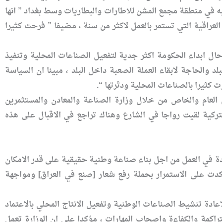
ا به في منطقة مجمع المشن للاطارات والبطاريات وسط بغداد ” انها
العراقية التي تستمر بالعمل لاكثر من سنة ، مضيفا ” فرحت كثيرا
حال ابداء الحكومة اكثر جدية لتفعيل الصناعات المحلية وتنفيذ
بلد والحاجة لابقاء العملة الصعبة داخل البلد ، مبينا ان السياسة
 كثيرا بالصناعات المحلية ودثرتها “.
 العام والخاص من خلال وزارة الصناعة والمعادن والمستثمرين
التركية لقيت رواجا في الشارع وهناك تراجع في الاقبال على هذه
يدة في العمل من اجل بناء صناعة وطنية حقيقية على قدر الامكان
اكدت على الاستمرار بحملة رفع شعار [صنع في العراق] ومواجهة
عادة تنشيط الصناعات الوطنية وتفعيل الانتاج المحلي بالاعتماد
راكمة والكفاءة واصحاب المهارات ، مؤكدا على ان الوزارة تعمل