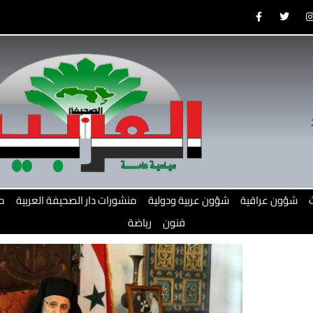
F
T
a
w
c
i
e
t
b
t
o
e
o
r
r
k
-
f
شؤون عراقية
شؤون عربية ودولية
منشورات دار الصحيفة العربية
م
فنون
رياضة