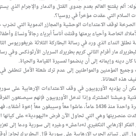
ه: ألم يقتنع العالم بعدم جدوى القتل والدمار والإجرام الذي يست
ت السلام التي عقدت مؤخراً في روسيا؟.
 الصرخة لوقف الاعتداءات الوحشية والمجازر الدموية التي تضرب ح
اك الخاصة وأحياء برمتها وقتلت أناساً أبرياء رجالاً ونساءً وأطفالا
 نطلق النداء الذي ورد في رسالة البطاركة الثلاثة غريغوريوس الثال
بطريرك مار أفرام الثاني كريم بطريرك السريان الأرثوذكس وفي رسا
كان دينه وإيمانه إلى أن ينضموا لمسيرة القيامة والحياة.
وجميع المؤمنين والمواطنين إلى عدم ترك شعلة الأمل تنطفئ في قل
ف هذه المعاناة.
مكن أن يؤديه الأوروبيون في وقف الاعتداءات الإرهابية على سورية
لوطنية وعيشنا المشترك وإذا تدخل الأوروبيون فإنهم سيصنعون الف
في جميع دول العالم لكن أبناءها أسرة واحدة منذ 1436 عاماً، عاشوا مع
كدت عنصريتها وهي التي تحاول الآن فرض «اليهودية» على كيانها ا
فكر الإرهابي التكفيري لـ»داعش» وغيره إلى سورية ودعا إلى تعزيز 
ول التي تساند الحرب الإرهابية على سورية قال البطريرك لحام: أوق