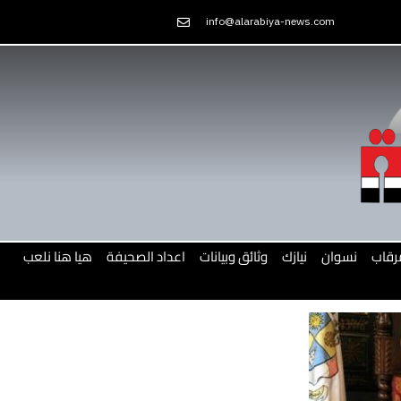
Skip
info@alarabiya-news.com
to
content
رقاب
نسوان
نيازك
وثائق وبيانات
اعداد الصحيفة
هيا هنا نلعب