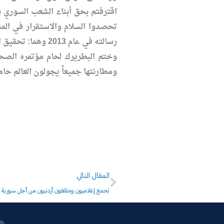
اقترفتم بحق أبناء الشعب السوري ب
تحصدوا السلام والاستقرار في المن
رسالته في عام 2013 وهما: تحقيق الحل الإقليمي المتوافق مع الأزمة في سورية وتحقيق العدالة لفلسطين وهما أمران يدركهما كل العالم.
وختم البطريرك لحام مؤتمره الصح
ومطارنتها جميعاً يجولون العالم حام
Next
المقال التالي
تجمع إعلاميون ومثقفون أردنيون من أجل سورية ا
P