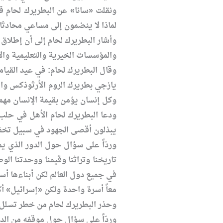
ونقلت «سانا» عن البطريرك لحام قول
لماذا لا ينضمون إلى مساعي محادثا
وأشار البطريرك لحام إلى أن إطلاق
والمؤسسات الخيرية والتعليمية والأمل
وقال البطريرك لحام: في عيد القيامة
يازجي بطريرك الروم الأرثوذكس وال
وكل إنسان يؤمن بقيمة الإنسان مهما 
ودعا البطريرك لحام الأهل في حلب 
يبذلون أقصى الجهود في سبيل تخفي
وردّاً على سؤال حول الدور الذي ي
تاريخنا وتراثنا وقيمنا ووحدتنا ا
معاً أسرة واحدة ولكن «إسرائيل» أ
وحذر البطريرك لحام من خطر تسلل ال
وردّاً على سؤال حول موقفه من الد