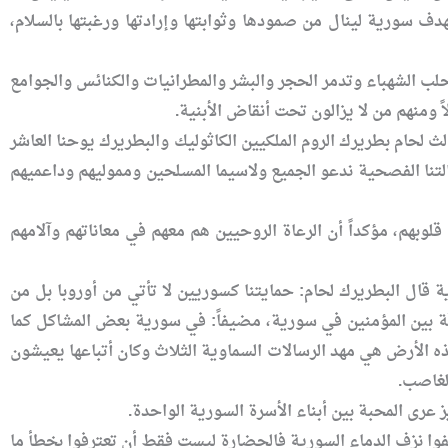
هدف سورية لينال من صمودها وثوابتها وإرادتها ورغبتها بالسلام،
لب الشهباء وتدمر الحجر والبشر والمطرانيات والكنائس والجوامع
ً ومنهم من لا يزالون تحت أنقاض الأبنية.
ث لحام بطريرك الروم الملكيين الكاثوليك والبطريرك يوحنا العاشر
لتنا الفصحية ندعو الجميع ولاسيما المسلحين ومموليهم وداعميهم
وبهم، مؤكداً أن الرعاة الروحيين هم معهم في معاناتهم وآلامهم
 قال البطريرك لحام: حمايتنا كسوريين لا تأتي من أوروبا بل من
رقة بين المؤمنين في سورية، مضيفاً: في سورية بعض المشاكل كما
اً وسيبقون معاً إخوة أشقاء، فهذه الأرض هي مهد الرسالات السماوية الثلاث وكان أتباعها يعيشون
لغاصب.
عرى المحبة بين أبناء الأسرة السورية الواحدة.
فوا نزف الدماء السورية فالحضارة ليست فقط أن تعترفوا بخطأ ما