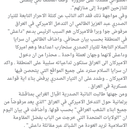
العشوائي مشدداً على ضرورة “وقف القصف لكي يتسنى
للنازحين العودة إلى منازلهم”.
وفي مواجهة ذلك فقد اكد النائب عن كتلة الاحرار التابعة للتيار
الصدري عبد العزيز الظالمي ان التدخل الاميركي في العراق
مرفوض جوا وبرا فالاميركان هم السبب الرئيس بدعم “داعش”
في المنطقة بحسب بيان صحافي. واضاف الظالمي ان سرايا
السلام التابعة للتيار الصدري ستحارب اعداءها وهم اميركا
وداعش لانهما وجهان لعملة واحدة .. محذرا من ان دخول
الاميركان الى العراق ستكون تداعياته سلبية على المنطقة . واكد
ان سرايا السلام سترد على جميع المواقع التي يتحصن فيها
الاميركان .. وشدد على ان التيار الصدري يرفض بناء اية قواعد
عسكرية في العراق .
ومن جهتها طالبت النائبة الصدرية اقبال الغرابي بمناقشة
برلمانية حول التدخل الاميركي في العراق “الذي يعد مرفوضاً من
جميع ابناء الشعب العراقي” بحسب قولها. وأضافت في بيان اليوم
ان “الولايات المتحدة التي خرجت من الباب بفضل المقاومة
الاسلامية تريد العودة من الشباك عبر مقاتلة داعش” .