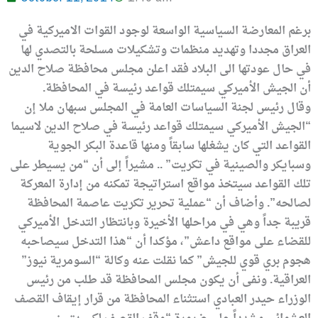
برغم المعارضة السياسية الواسعة لوجود القوات الاميركية في
العراق مجددا وتهديد منظمات وتشكيلات مسلحة بالتصدي لها
في حال عودتها الى البلاد فقد اعلن مجلس محافظة صلاح الدين
أن الجيش الأميركي سيمتلك قواعد رئيسة في المحافظة.
وقال رئيس لجنة السياسات العامة في المجلس سبهان ملا إن
“الجيش الأميركي سيمتلك قواعد رئيسة في صلاح الدين لاسيما
القواعد التي كان يشغلها سابقاً ومنها قاعدة البكر الجوية
وسبايكر والصينية في تكريت” .. مشيراً إلى أن “من يسيطر على
تلك القواعد سيتخذ مواقع استراتيجة تمكنه من إدارة المعركة
لصالحه”. وأضاف أن “عملية تحرير تكريت عاصمة المحافظة
قريبة جداً وهي في مراحلها الأخيرة وبانتظار التدخل الأميركي
للقضاء على مواقع داعش”، مؤكدا أن “هذا التدخل سيصاحبه
هجوم بري قوي للجيش” كما نقلت عنه وكالة “السومرية نيوز”
العراقية. ونفى أن يكون مجلس المحافظة قد طلب من رئيس
الوزراء حيدر العبادي استثناء المحافظة من قرار إيقاف القصف