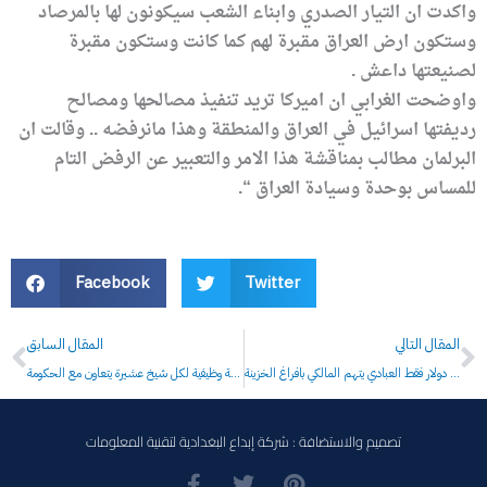
واكدت ان التيار الصدري وابناء الشعب سيكونون لها بالمرصاد
وستكون ارض العراق مقبرة لهم كما كانت وستكون مقبرة
لصنيعتها داعش .
واوضحت الغرابي ان اميركا تريد تنفيذ مصالحها ومصالح
رديفتها اسرائيل في العراق والمنطقة وهذا مانرفضه .. وقالت ان
البرلمان مطالب بمناقشة هذا الامر والتعبير عن الرفض التام
للمساس بوحدة وسيادة العراق “.
Facebook
Twitter
Prev
N
المقال التالي
المقال السابق
الحكومة مهددة بالافلاس والخزينة لاتحوي اكثر من 3 مليارات دولار فقط العبادي يتهم المالكي بافراغ الخزينة
اربع مئة درجة وظيفية لكل شيخ عشيرة يتعاون مع الحكومة
تصميم والاستضافة : شركة إبداع البغدادية لتقنية المعلومات
F
T
P