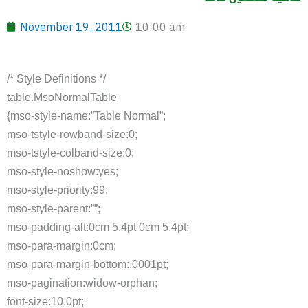
November 19, 2011
10:00 am
/* Style Definitions */
table.MsoNormalTable
{mso-style-name:”Table Normal”;
mso-tstyle-rowband-size:0;
mso-tstyle-colband-size:0;
mso-style-noshow:yes;
mso-style-priority:99;
mso-style-parent:””;
mso-padding-alt:0cm 5.4pt 0cm 5.4pt;
mso-para-margin:0cm;
mso-para-margin-bottom:.0001pt;
mso-pagination:widow-orphan;
font-size:10.0pt;