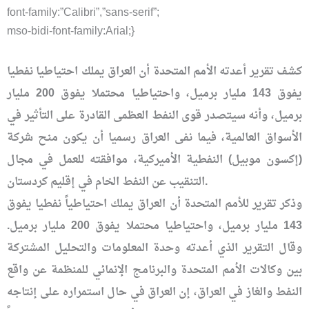
font-family:”Calibri”,”sans-serif”;
mso-bidi-font-family:Arial;}
كشف تقرير أعدته الأمم المتحدة أن العراق يملك احتياطيا نفطيا
يفوق 143 مليار برميل، واحتياطيا محتملا يفوق 200 مليار
برميل، وأنه سيتصدر قوى النفط العظمى القادرة على التأثير في
الأسواق العالمية، فيما نفى العراق رسميا أن يكون منح شركة
(إكسون موبيل) النفطية الأميركية، موافقته للعمل في مجال
التنقيب عن النفط الخام في إقليم كردستان.
وذكر تقرير للأمم المتحدة أن العراق يملك احتياطياً نفطيا يفوق
143 مليار برميل، واحتياطيا محتملا يفوق 200 مليار برميل.
وقال التقرير الذي أعدته وحدة المعلومات والتحليل المشتركة
بين وكالات الأمم المتحدة والبرنامج الإنمائي للمنظمة عن واقع
النفط والغاز في العراق، إن العراق في حال استمراره على إنتاجه