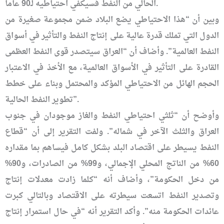
الحالي من النفط فسيكفي احتياطيه لـ90 عاماً.
وبين أن “هذا الاحتياطي يضع البلاد ضمن مجموعة صغيرة من
الدول التي تملك قدرة عالية على إنتاج النفط والتأثير في أسواق
النفط العالمية”. وأضاف أن “العراق سيتصدر قوى النفط العظمى
القادرة على التأثير في الأسواق العالمية، مع الأخذ في الاعتبار
الحجم الهائل من الاحتياطي المؤكد والمحتمل وبناء على خطط
تطوير النفط الحالية”.
وأوضح أن “ثلثي احتياطي النفط والغاز موجودان في جنوب
العراق والثلث الآخر في شماله”. ولفت التقرير إلى أن “قطاع
النفط يسيطر على اقتصاد البلد بشكل كامل فيساهم بما مقداره
60% من الناتج المحلي الإجمالي، و99% من الصادرات، و90%
من دخل الحكومة”، وأضاف أنه “كلما زادت معدلات إنتاج
وتصدير النفط اتسعت سيطرته على الاقتصاد وبالتالي كبرت
عائدات الحكومة منه”. وأكد التقرير أنه “في حال استمرار إنتاج