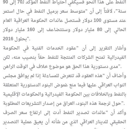
النفط على هذا النحو فسيكفي احتياط النفط المؤكد لـ70 إلى 90
سنة”، لافتاً إلى أن “متوسط سعر برميل النفط في حال استمر
عند مستوى 100 دولار فستصل عائدات الحكومة العراقية العام
الحالي إلى 80 مليار دولار وستتضاعف إلى 160 مليار دولار
بحلول 2016”.
وأشار التقرير إلى أن “عقود الخدمات الفنية في الحكومة
الفيدرالية تمنح الشركات المنتجة للنفط حقاً بنصيب منه، لكن
مدى دستورية هذا الحق هو موضوع خلاف في الوقت الراهن”.
وأضاف أن “هذه العقود قد تتعرض للمساءلة إذا لم يوافق مجلس
النواب العراقي عليها فيما منع غموض البنود الدستورية المتعلقة
بالنفط وبالخلافات بين الحكومة الفيدرالية والحكومات الإقليمية
حول ترجمة هذه البنود، العراق من إصدار التشريعات المطلوبة”.
وأكد أن “عائدات تصدير النفط أدت إلى ارتفاع سعر الصرف
الحقيقي للدينار العراقي الذي من شأنه أن يعيق عملية التصدير