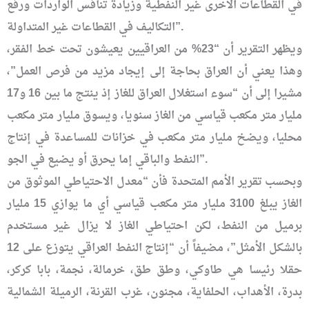
في القطاعات الأخرى غير النفطية وزيادة تنافس الواردات ورفع
التكاليف في القطاعات غير المتداولة”.
ويظهر التقرير أن “23% من العراقيين يعيشون تحت خط الفقر،
وهذا يعني أن العراق بحاجة إلى إيجاد مزيد من فرص العمل”،
مشيرا إلى أن “سوء استغلال العراق للغاز إذ ينتج ما بين 16 و17
مليار متر مكعب قياسي من الغاز سنويا، ويسوق مليار متر مكعب
محليا، ويضخ مليار متر مكعب في خزانات للمساعدة في إنتاج
النفط والباقي إما يحرق أو يضيع في الجو”.
وبحسب تقرير الأمم المتحدة فأن “معدل الاحتياطي الموثوق من
الغاز يبلغ 3100 مليار متر مكعب قياسي أي ما يوازي 15 مليار
برميل من النفط، لكن احتياطي الغاز لا يزال غير مستخدم
بالشكل الأمثل”، مضيفاً أن “إنتاج النفط العراقي يتوزع على 12
حقلا رئيسا هي طاوكي، وطق طق، خرمالة، نجمة، بابا كركر،
بدرة، الأهداب، الحلفاية، مجنون، غرب القرنة، الرميلة الشمالية