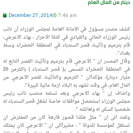
دينار من المال العام
December 27, 2014
7:46 am
كشف مصدر مسؤول في الامانة العامة لمجلس الوزراء أن نائب
رئيس الوزراء الحالي والقيادي في كتلة الاحرار ، بهاء الاعرجي،
قام بترميم وتأثيث قصر السندباد في المنطقة الخضراء وسط
بغداد
“.
وقال المصدر ان ” الاعرجي قام بترميم وتأثيث القصر التابع له
في المنطقة الخضراء المسمى بـ( قصر السندباد
)
باكثر
من 20
مليار دينار
)، مؤكدآ
ان ” الترميم والتأثيث لقصر الاعرجي من
المال العام، في وقت تشهد به البلاد ازمة مالية كبيرة
“.
واضاف إن ” بهاء الاعرجي وبعد تسلمه منصب نائب رئيس
مجلس الوزراء استحصل موافقات خاصة لشغل قصر السندباد له
شخصيا كسكن له ولعائلته
“.
ولفت الى ان ” مثل هكذا قصور فارهة كان من المفترض ان
تستغل كمؤسسة للدولة
”
، مشيرآ
الى ان ” الاعرجي كان يمتلك