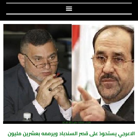
الاعرجي يستحوذ على قصر السندباد ويرممه بعشرين مليون