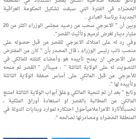
وثائق تمنحه صلاحية السكن بقصر السندباد في المنطقة
الخضراء في الفترة التي سبقت تشكيل الحكومة العراقية
الجديدة برئاسة العبادي
.
وبين أن ” الاعرجي سحب من رصيد مجلس الوزراء اكثر من 20
مليار دينار لغرض ترميم وتأثيث القصر
“.
وفي رد له على امتلاك الاعرجي للقصر من قبل حصوله على
منصب نائب رئيس الوزراء ، قال المصدر بأن ” كان من المفترض
على الاعرجي ان يمنح تأييده هو وأعضاء كتلته للمالكي في
التصويت له على الولاية الثالثة
”
، مبينآ
ان ” القصر تم منحه
للأعرجي من قبل المالكي على أساس صفقة الولاية الثالثة
وتأييده لها
“.
وتابع ” بعد ان تم تنحية المالكي وغلق أبواب الولاية الثالثة امتنع
المالكي عن المطالبة بالقصر او استعادة أوراق الملكية ،
تحسبآ
لأثارة الامر
اعلاميآ
حول احتكاره لموارد وبنايات الدولة في
المنطقة الخضراء ومصادرتها لصالحه
“.