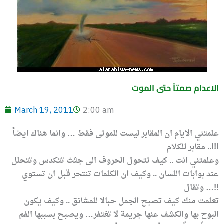
الاعدام صمتاً حتى الموت
March 19, 2011
2:00 am
علمتني الايام ان المقابر ليست للموتى فقط … وانما هناك ايضاً
مقابر للكلام ..!!!
وعلمتني انت .. كيف تتحول الحروف الى جثث تتكدس وتتحلل
عند بوابات اللسان .. وكيف ان الكلمات تنتحر قبل ان تستوي
وتقال …!!
تعلمت منك كيف تصبح الجمل حبالا للمشانق .. وكيف يكون
البوح بها والكشف عنها جريمة لا تغتفر… ويصبح بسببها الفم