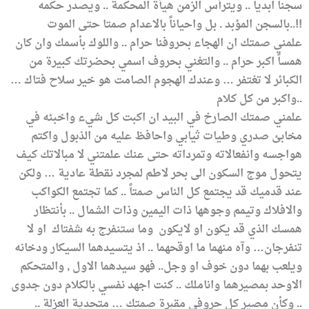
سجناً ابدياً .. ويترأس الزمن هيأة المحكمة .. ويصدر حكمه
بالسجن المؤبد . بل واحياناً بالاعدام صمتا حتى الموت..!!
علمني صمتك ان الهجاء بحروفنا حرام .. واللوك بأسمك وان كان
همساً اكبر حرام .. والتغني بحروف اسمي بحضرتك كبيرة من
الكبائر لا تغتفر … وعندك الهجوم الصامت هو خير سلاح فتاك …
واكبر من كل كلام..
علمني صمتك الصارخ في البيد ان اكبت كل شيء واخبئه في
مخابئ صدري وطيات ثيابي واحافظ عليه من الذبول واكتم
هواجسه وانفعالاته وتمرداته حتى عنك علمتني لا مبالاتك كيف
يتحول موج السكون الى بحر لاطم لمجرد نقطة عادية … ولكن
عند قدميك قد يجتمع كل الناس صمتاً .. كما تجتمع الكواكب
والافلاك وتيمم وجوهها ذات اليمين وذات الشمال .. بأنتظار
همسك الذي قد يكون او لايكون وما ستنفرج به شفتاك او لا
تنفرجان… وآه منهما ما اوقحهما .. اذ يتسيدهما السيكار ودخانه
ويلعب بهما دون خوف او وجل.. فهو سيدهما الاول , والمتحكم
الاوحد بمصيرهما واناملك .. كنت اجهد نفسي بالكلام دون جدوى
.. وكأن مصير كل حروفي مقبرة صمتك … متحدية العزلة ..