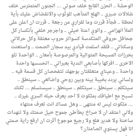
الوحشة .. الحزن القابع خلف صوتي … الجنون المتمترس خلف
شلالات صبري .. الهلع المتأهب للوثوب والانقضاض عليك بأية
لحظة .. فجأة قررت وما لقراري من رجعة .. قررت ان اعلن على
الملأ انهزامي .. والوي اعنة خيلي .. واجرجر خلفي بأنكسار كل
جحافل حروفي المتكدسة كسواتر حروب معتقة وكل حركاتي
وسكناتي .. فلقد اسلمت قيادي بيد سجان الصمت .. واستعنت
بخرزات المسبحة المتوالية والمرصوصة بأمعان .. الواحدة تلو
الاخرى .. افركها بأصابعي الندية بعبراتي .. اتحسسها واحدة
واحدة .. وعيناي متعلقتان بوجهك تتفحصان كل قسمة فيه ..
ولساني يردد بخيبة بينه وبين روحي واضالعي .. سينطق ..
سيتكلم .. سينطق .. سيتكلم .. سينطق .. سيستسلم … لكنك
تسبح مع اطيافك بملكوت لا احد يعرف حبله السري غيرك ..
ملكوت ليس له منتهى .. وهل عساك انت تعرف منتهاه …
ولاني اعتقد ان لا صراخ يطأطئ جموح خيل صمتك ولا تنهدات
ساخنة ولا هدير هلع ولا رجيع موجوع آثرت ان ارفع راية صمتي
انا فهل يستوي الصامتان؟