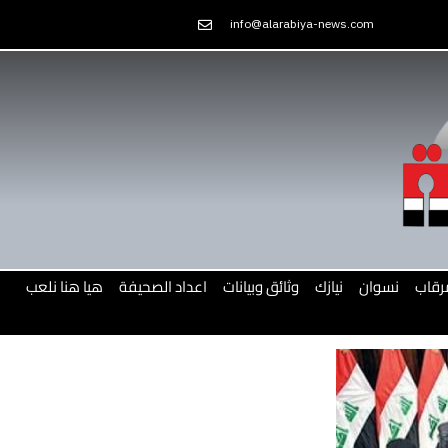
Skip
info@alarabiya-news.com
to
content
رقاب
نسوان
نيازك
وثائق وبيانات
اعداد الصحيفة
هيا هنا نلعب