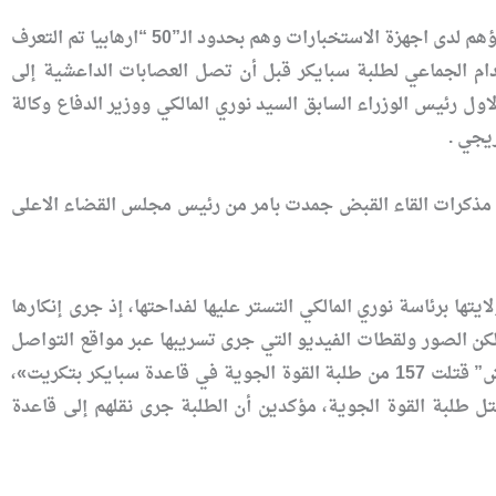
واضاف ان رئيس الادعاء العام وبعد اجراء التحقيقات الاولية قرر توجيه التهم الى جميع من وردت اسماؤهم لدى اجهزة الاستخبارات وهم بحدود الـ”50 “ارهابيا تم التعرف
ام الجماعي لطلبة سبايكر قبل أن تصل العصابات الداعشية إلى
اول رئيس الوزراء السابق السيد نوري المالكي ووزير الدفاع وكالة
ريجي .
ض مذكرات القاء القبض جمدت بامر من رئيس مجلس القضاء الاعلى
راقية المنتهية ولايتها برئاسة نوري المالكي التستر عليها لفداحتها، إذ جرى إنكارها
كن الصور ولقطات الفيديو التي جرى تسريبها عبر مواقع التواصل
الاجتماعي “فيسبوك” أجبرت رئيس الحكومة المنتهية ولايته على أن يصرح عبر التلفزيون بأن «”داعش” قتلت 157 من طلبة القوة الجوية في قاعدة سبايكر بتكريت»،
تل طلبة القوة الجوية، مؤكدين أن الطلبة جرى نقلهم إلى قاعدة