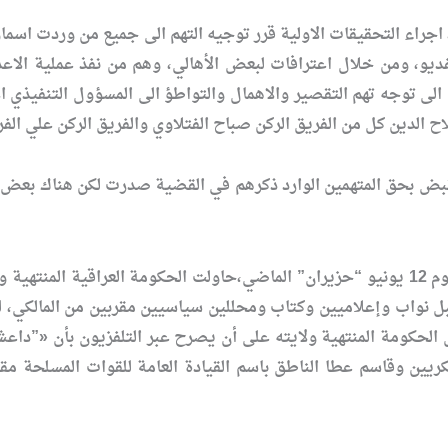
يو، ومن خلال اعترافات لبعض الأهالي، وهم من نفذ عملية الاعد
الى توجه تهم التقصير والاهمال والتواطؤ الى المسؤول التنفيذي ال
 الدين كل من الفريق الركن صباح الفتلاوي والفريق الركن علي الف
 القبض بحق المتهمين الوارد ذكرهم في القضية صدرت لكن هناك بع
يذكر ان المجزرة التي حدثت ظهر يوم 12 يونيو “حزيران” الماضي،حاولت الحكومة الع
ل نواب وإعلاميين وكتاب ومحللين سياسيين مقربين من المالكي، ل
ريين وقاسم عطا الناطق باسم القيادة العامة للقوات المسلحة مق