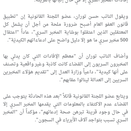
إفادات المخبر السري إلا في حال إثباتها بالقرينة.
ويقول النائب حسن توران، عضو اللجنة القانونية إن “تطبيق
قانون العفو العام أصبح ضرورة ملحة من أجل أن يشمل كل
المعتقلين الذين اعتقلوا بوشاية المخبر السري”، عاداً “اعتقال
500 مخبر سري ما هو إلا دليل واضح على ادعاءاتهم الكيديّة”.
وأضاف النائب توران أن “معظم الإفادات التي كان يدلي بها
المخبرون السريون إلى القضاء كانت كاذبة وغير واقعية وتصنف
على أنها كيدية”، داعياً وزارة العدل إلى “تقديم هؤلاء المخبرين
السريين إلى العدالة لينالوا عقابهم”.
ويتابع عضو اللجنة القانونية قائلاً “بعد هذه الحادثة يتوجب على
القضاء عدم الاكتفاء بالمعلومات التي يقدمها المخبر السري إلا
في حال وجود قرينة تبرهن صحة إدعائهم”، مؤكداً أن “المخبر
السري تسبب بتواجد آلاف الأبرياء في السجون”.